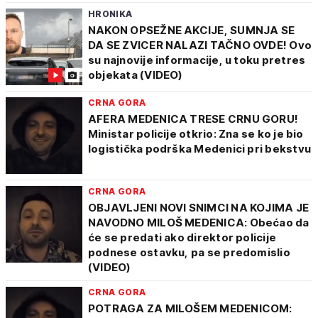
HRONIKA
NAKON OPSEŽNE AKCIJE, SUMNJA SE
DA SE ZVICER NALAZI TAČNO OVDE! Ovo
su najnovije informacije, u toku pretres
objekata (VIDEO)
CRNA GORA
AFERA MEDENICA TRESE CRNU GORU!
Ministar policije otkrio: Zna se ko je bio
logistička podrška Medenici pri bekstvu
CRNA GORA
OBJAVLJENI NOVI SNIMCI NA KOJIMA JE
NAVODNO MILOŠ MEDENICA: Obećao da
će se predati ako direktor policije
podnese ostavku, pa se predomislio
(VIDEO)
CRNA GORA
POTRAGA ZA MILOŠEM MEDENICOM: