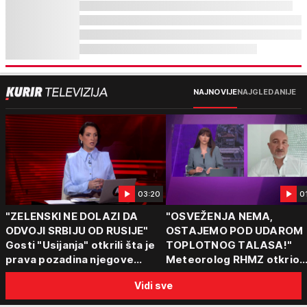
NAJNOVIJE
NAJGLEDANIJE
03:20
0
"ZELENSKI NE DOLAZI DA
"OSVEŽENJA NEMA,
ODVOJI SRBIJU OD RUSIJE"
OSTAJEMO POD UDAROM
Gosti "Usijanja" otkrili šta je
TOPLOTNOG TALASA!"
prava pozadina njegove
Meteorolog RHMZ otkrio
posete Beogradu
kakvo vreme nas čeka do
Vidi sve
kraja avgusta