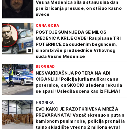
Vesna Medenica bila u stanu sina dan
pre izricanja presude, on otišao kasno
uveče
CRNA GORA
POSTOJE SUMNJE DA SE MILOŠ
MEDENICA KRIJE OVDE! Raspisane TRI
POTERNICE za osuđenim beguncem,
sinom bivše predsednice Vrhovnog
suda Vesne Medenice
BEOGRAD
NESVAKIDAŠNJA POTERA NA ADI
CIGANLIJI! Policija jurila muškarca sa
poternice, on SKOČIO u ledenu reku da
se spasi! Usledila scena kao iz FILMA!
HRONIKA
EVO KAKO JE RAZOTKRIVENA MREŽA
PREVARANATA! Vozač skrenuo s puta s
kamionom punim robe, policija pronašla
tajno skladište vredno 2 miliona evra!