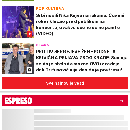
POP KULTURA
Srbi nosili Nika Kejva na rukama: Čuveni
roker klečao pred publikom na
koncertu, ovakve scene se ne pamte
(VIDEO)
STARS
PROTIV SERGEJEVE ŽENE PODNETA
KRIVIČNA PRIJAVA ZBOG KRAĐE: Sumnja
se da je htela da mazne OVO iz radnje
dok Trifunović nije dao da je pretresu!
Sve najnovije vesti