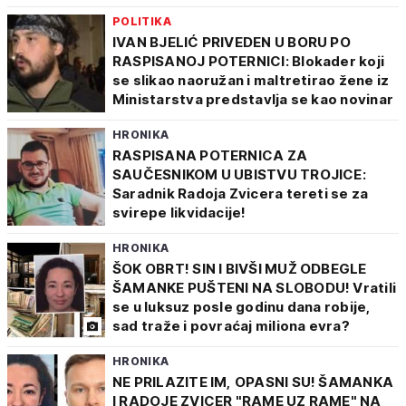
POLITIKA
IVAN BJELIĆ PRIVEDEN U BORU PO
RASPISANOJ POTERNICI: Blokader koji
se slikao naoružan i maltretirao žene iz
Ministarstva predstavlja se kao novinar
HRONIKA
RASPISANA POTERNICA ZA
SAUČESNIKOM U UBISTVU TROJICE:
Saradnik Radoja Zvicera tereti se za
svirepe likvidacije!
HRONIKA
ŠOK OBRT! SIN I BIVŠI MUŽ ODBEGLE
ŠAMANKE PUŠTENI NA SLOBODU! Vratili
se u luksuz posle godinu dana robije,
sad traže i povraćaj miliona evra?
HRONIKA
NE PRILAZITE IM, OPASNI SU! ŠAMANKA
I RADOJE ZVICER "RAME UZ RAME" NA