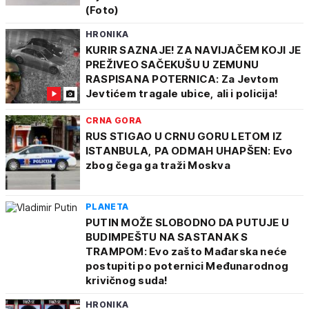
(Foto)
HRONIKA
KURIR SAZNAJE! ZA NAVIJAČEM KOJI JE
PREŽIVEO SAČEKUŠU U ZEMUNU
RASPISANA POTERNICA: Za Jevtom
Jevtićem tragale ubice, ali i policija!
CRNA GORA
RUS STIGAO U CRNU GORU LETOM IZ
ISTANBULA, PA ODMAH UHAPŠEN: Evo
zbog čega ga traži Moskva
PLANETA
PUTIN MOŽE SLOBODNO DA PUTUJE U
BUDIMPEŠTU NA SASTANAK S
TRAMPOM: Evo zašto Mađarska neće
postupiti po poternici Međunarodnog
krivičnog suda!
HRONIKA