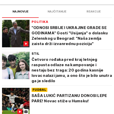
NAJNOVIJE
NAJČITANIJE
REAKCIJE
POLITIKA
"ODNOSI SRBIJE I UKRAJINE GRADE SE
GODINAMA" Gosti "Usijanja" o dolasku
Zelenskog u Beograd: "Naša zemlja
zaista drži izvanrednu poziciju"
STIL
Četvoro rođaka pred kraj letnjeg
raspusta odlaze na kampovanje i
nestaju bez traga: 20 godina kasnije
lovac nalazi jamu, a ono što je bilo unutra
ga je sledilo
FUDBAL
SAŠA LUKIĆ PARTIZANU DONOSI LEPE
PARE! Novac stiže u Humsku!