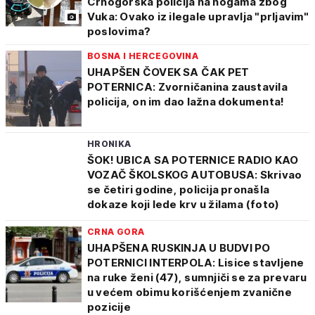
Crnogorska policija na nogama zbog
Vuka: Ovako iz ilegale upravlja "prljavim"
poslovima?
BOSNA I HERCEGOVINA
UHAPŠEN ČOVEK SA ČAK PET
POTERNICA: Zvorničanina zaustavila
policija, on im dao lažna dokumenta!
HRONIKA
ŠOK! UBICA SA POTERNICE RADIO KAO
VOZAČ ŠKOLSKOG AUTOBUSA: Skrivao
se četiri godine, policija pronašla
dokaze koji lede krv u žilama (foto)
CRNA GORA
UHAPŠENA RUSKINJA U BUDVI PO
POTERNICI INTERPOLA: Lisice stavljene
na ruke ženi (47), sumnjiči se za prevaru
u većem obimu korišćenjem zvanične
pozicije