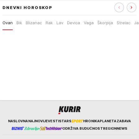
DNEVNI HOROSKOP
Ovan
Bik
Blizanac
Rak
Lav
Devica
Vaga
Škorpija
Strelac
Ja
Kurir
NASLOVNA
NAJNOVIJE
VESTI
STARS
HRONIKA
PLANETA
ZABAVA
ODRŽIVA BUDUĆNOST
REGION
NEWS