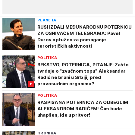
PLANETA
RUSI IZDALI MEĐUNARODNU POTERNICU
ZA OSNIVAČEM TELEGRAMA: Pavel
Durov optužen za pomaganje
terorističkih aktivnosti
POLITIKA
BEKSTVO, POTERNICA, PITANJE: Zašto
tvrdnje o "zvučnom topu" Aleksandar
Radić ne brani u Srbiji, pred
pravosudnim organima?
POLITIKA
RASPISANA POTERNICA ZA ODBEGLIM
ALEKSANDROM RADIĆEM! Čim bude
uhapšen, ide u pritvor!
HRONIKA