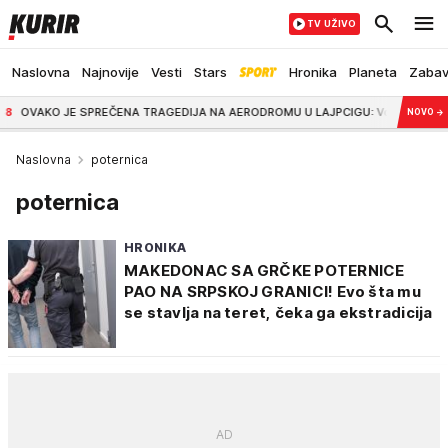
TV UŽIVO
Naslovna
Najnovije
Vesti
Stars
Hronika
Planeta
Zaba
 JE SPREČENA TRAGEDIJA NA AERODROMU U LAJPCIGU: Vozač autobusa primetio dr
NOVO
→
Naslovna
poternica
poternica
HRONIKA
MAKEDONAC SA GRČKE POTERNICE
PAO NA SRPSKOJ GRANICI! Evo šta mu
se stavlja na teret, čeka ga ekstradicija