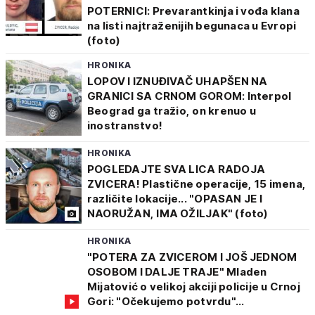
POTERNICI: Prevarantkinja i vođa klana
na listi najtraženijih begunaca u Evropi
(foto)
HRONIKA
LOPOV I IZNUĐIVAČ UHAPŠEN NA
GRANICI SA CRNOM GOROM: Interpol
Beograd ga tražio, on krenuo u
inostranstvo!
HRONIKA
POGLEDAJTE SVA LICA RADOJA
ZVICERA! Plastične operacije, 15 imena,
različite lokacije... "OPASAN JE I
NAORUŽAN, IMA OŽILJAK" (foto)
HRONIKA
"POTERA ZA ZVICEROM I JOŠ JEDNOM
OSOBOM I DALJE TRAJE" Mladen
Mijatović o velikoj akciji policije u Crnoj
Gori: "Očekujemo potvrdu"...