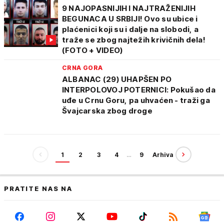
9 NAJOPASNIJIH I NAJTRAŽENIJIH
BEGUNACA U SRBIJI! Ovo su ubice i
plaćenici koji su i dalje na slobodi, a
traže se zbog najtežih krivičnih dela!
(FOTO + VIDEO)
CRNA GORA
ALBANAC (29) UHAPŠEN PO
INTERPOLOVOJ POTERNICI: Pokušao da
uđe u Crnu Goru, pa uhvaćen - traži ga
Švajcarska zbog droge
1
2
3
4
…
9
Arhiva
PRATITE NAS NA