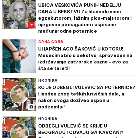
UBICA VESKOVIĆA PUNIH NEDELJU
DANA U BEKSTVU Za hladnokrvnim
egzekutorom, lažnim pica-majstorom i
njegovim pomagačem raspisane
međunarodne poternice
CRNA GORA
UHAPŠEN ACO ŠAKOVIĆ U KOTORU!
Mesecima bio u bekstvu, sproveden na
izdržavanje zatvorske kazne - evo za
šta se tereti!
HRONIKA
KO JE ODBEGLI VULEVIĆ SA POTERNICE?
Hapšen zbog teških krivičnih dela, a
nakon ovoga doživeo uspon u
podzemlju!
HRONIKA
ODBEGLI VULEVIĆ SE KRIJE U
BEOGRADU I ČUVAJU GA KAVČANI?