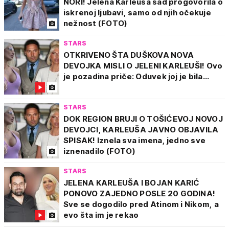
NORI! Jelena Karleuša sad progovorila o
iskrenoj ljubavi, samo od njih očekuje
nežnost (FOTO)
STARS
OTKRIVENO ŠTA DUŠKOVA NOVA
DEVOJKA MISLI O JELENI KARLEUŠI! Ovo
je pozadina priče: Oduvek joj je bila...
STARS
DOK REGION BRUJI O TOŠIĆEVOJ NOVOJ
DEVOJCI, KARLEUŠA JAVNO OBJAVILA
SPISAK! Iznela sva imena, jedno sve
iznenadilo (FOTO)
STARS
JELENA KARLEUŠA I BOJAN KARIĆ
PONOVO ZAJEDNO POSLE 20 GODINA!
Sve se dogodilo pred Atinom i Nikom, a
evo šta im je rekao