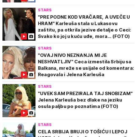
STARS
"PRE PODNE KOD VRAČARE, A UVEČE U
HRAM" Karleuša stala u Lukasovu
zaštitu, pa otkrila jezive detalje o Ceci:
Svako ko joj u kuću uđe, mora... (FOTO)
STARS
"OVAJ NIVO NEZNANJA MI JE
NESHVATLJIV" Ceca izmestila Srbiju sa
Balkana, mreže se usijale od komentara:
Reagovala i Jelena Karleuša
STARS
"UVEK SAM PREZIRALA TAJ SNOBIZAM"
Jelena Karleuša bez dlake na jeziku
osula paljbu po poznatima (FOTO)
STARS
CELA SRBIJA BRUJI O TOŠIĆU I LEPOJ