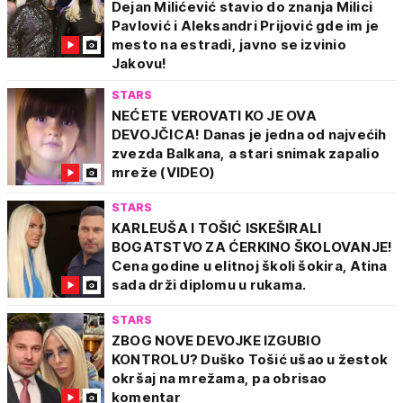
Dejan Milićević stavio do znanja Milici
Pavlović i Aleksandri Prijović gde im je
mesto na estradi, javno se izvinio
Jakovu!
STARS
NEĆETE VEROVATI KO JE OVA
DEVOJČICA! Danas je jedna od najvećih
zvezda Balkana, a stari snimak zapalio
mreže (VIDEO)
STARS
KARLEUŠA I TOŠIĆ ISKEŠIRALI
BOGATSTVO ZA ĆERKINO ŠKOLOVANJE!
Cena godine u elitnoj školi šokira, Atina
sada drži diplomu u rukama.
STARS
ZBOG NOVE DEVOJKE IZGUBIO
KONTROLU? Duško Tošić ušao u žestok
okršaj na mrežama, pa obrisao
komentar