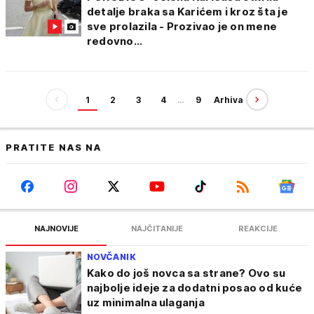
detalje braka sa Karićem i kroz šta je
sve prolazila - Prozivao je on mene
redovno...
1
2
3
4
…
9
Arhiva
PRATITE NAS NA
NAJNOVIJE
NAJČITANIJE
REAKCIJE
NOVČANIK
Kako do još novca sa strane? Ovo su
najbolje ideje za dodatni posao od kuće
uz minimalna ulaganja