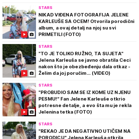
STARS
NIKAD VIĐENA FOTOGRAFIJA JELENE
KARLEUŠE SA OCEM! Otvorila porodični
album, a ovaj detalj na njoj su svi
PRIMETILI (FOTO)
STARS
"TO JE TOLIKO RUŽNO, TA SUJETA"
Jelena Karleuša se javno obratila Ceci
nakon što je obezbeđenju dala otkaz -
Želim da joj poručim... (VIDEO)
STARS
"PROBUDIO SAM SE IZ KOME UZ NJENU
PESMU!“ Fan Jelene Karleuše otkrio
potresne detalje, a evo šta mu je rekla
Jelenina tetka (FOTO)
STARS
"REKAO JE DA NEGATIVNO UTIČEM NA
PORODICU" Jelena Karleuša otkrila