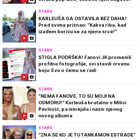
STARS
KARLEUŠA GA OSTAVILA BEZ DAHA!
Pred svima priznao: "Kakva riba, kad
izađem boriću se za njeno srce!"
STARS
STIGLA PODRŠKA! Fanovi JK promenili
profilne fotografije, svi stavili crvenu
boju: Evo o čemu se radi
STARS
"NEMA FANOVE, TO SU MOJI NA
ODMORU!" Karleuša brutalno o Milici
Pavlović, pa ismejala i naziv njenog
novog albuma
STARS
"ZNA SE KO JE TUTANKAMON ESTRADE"