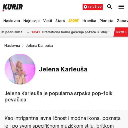
TV UŽIVO
Naslovna
Najnovije
Vesti
Stars
Hronika
Planeta
Zaba
a...
13:41
Dramatična borba gašenja požara u Srbiji: Vatra guta sve pod so
NOVO
→
Naslovna
Jelena Karleuša
Jelena Karleuša
Jelena Karleuša je popularna srpska pop-folk
pevačica
Kao intrigantna javna ličnost i modna ikona, poznata
je i po svom specifičnom muzičkom stilu, britkom