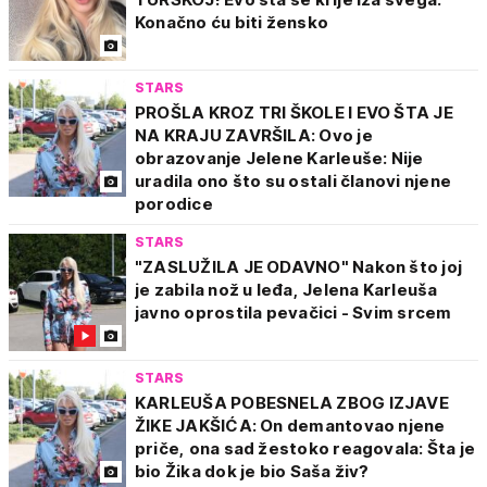
Konačno ću biti žensko
STARS
PROŠLA KROZ TRI ŠKOLE I EVO ŠTA JE
NA KRAJU ZAVRŠILA: Ovo je
obrazovanje Jelene Karleuše: Nije
uradila ono što su ostali članovi njene
porodice
STARS
"ZASLUŽILA JE ODAVNO" Nakon što joj
je zabila nož u leđa, Jelena Karleuša
javno oprostila pevačici - Svim srcem
STARS
KARLEUŠA POBESNELA ZBOG IZJAVE
ŽIKE JAKŠIĆA: On demantovao njene
priče, ona sad žestoko reagovala: Šta je
bio Žika dok je bio Saša živ?