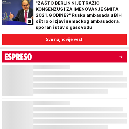
"ZAŠTO BERLIN NIJE TRAŽIO
KONSENZUS I ZA IMENOVANJE ŠMITA
2021. GODINE?" Ruska ambasada u BiH
oštro o izjavi nemačkog ambasadora,
sporan i stav o gasovodu
Sve najnovije vesti