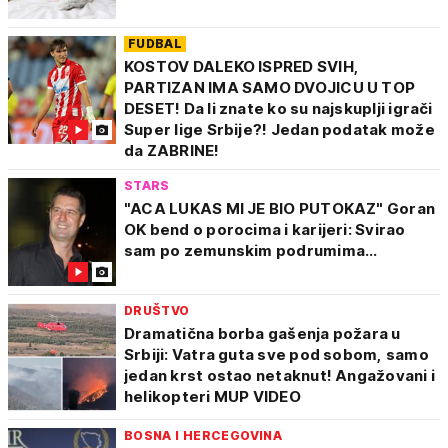
FUDBAL
KOSTOV DALEKO ISPRED SVIH,
PARTIZAN IMA SAMO DVOJICU U TOP
DESET! Da li znate ko su najskuplji igrači
Super lige Srbije?! Jedan podatak može
da ZABRINE!
STARS
"ACA LUKAS MI JE BIO PUTOKAZ" Goran
OK bend o porocima i karijeri: Svirao
sam po zemunskim podrumima...
DRUŠTVO
Dramatična borba gašenja požara u
Srbiji: Vatra guta sve pod sobom, samo
jedan krst ostao netaknut! Angažovani i
helikopteri MUP VIDEO
BOSNA I HERCEGOVINA