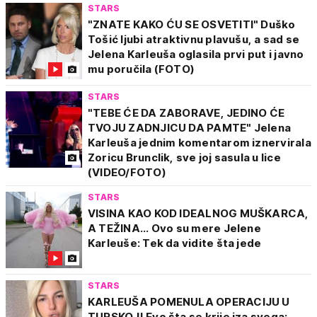
STARS
"ZNATE KAKO ĆU SE OSVETITI" Duško
Tošić ljubi atraktivnu plavušu, a sad se
Jelena Karleuša oglasila prvi put i javno
mu poručila (FOTO)
STARS
"TEBE ĆE DA ZABORAVE, JEDINO ĆE
TVOJU ZADNJICU DA PAMTE" Jelena
Karleuša jednim komentarom iznervirala
Zoricu Brunclik, sve joj sasula u lice
(VIDEO/FOTO)
STARS
VISINA KAO KOD IDEALNOG MUŠKARCA,
A TEŽINA... Ovo su mere Jelene
Karleuše: Tek da vidite šta jede
STARS
KARLEUŠA POMENULA OPERACIJU U
TURSKOJ! Evo šta se krije iza svega: