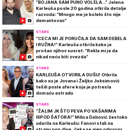
"BOJANA SAM PUNO VOLELA..." Jelena
LGBTQ+ zajednice.
Karleuša posle 20 godina otkrila detalje
razvoda: "Mnogo me je bolelo što nije
Bez obzira na podeljena mišljenja, Jelena Karleuša
demantovao"
ostaje jedna od najprepoznatljivijih i najuticajnijih
javnih ličnosti u regionu.
STARS
"CECA MI JE PORUČILA DA SAM DEBELA
I RUŽNA!" Karleuša otkrila kako je
prošao njihov susret: "Rekla mi je da
Facebook:
jkdiva
nikad neću biti zvezda"
Twiter:
karlinbich
STARS
KARLEUŠA OTVORILA DUŠU! Otkrila
kako su je Jovana i Željko Joksimović
tešili posle afere koja je potresla
domaću estradu
STARS
"ŽALIM JK ŠTO PEVA PO VAŠARIMA
ISPOD ŠATORA!" Milica Dabović žestoko
udarila na Karleušu: Fanovi stali na
stranu pop dive, čeka se njen odgovor