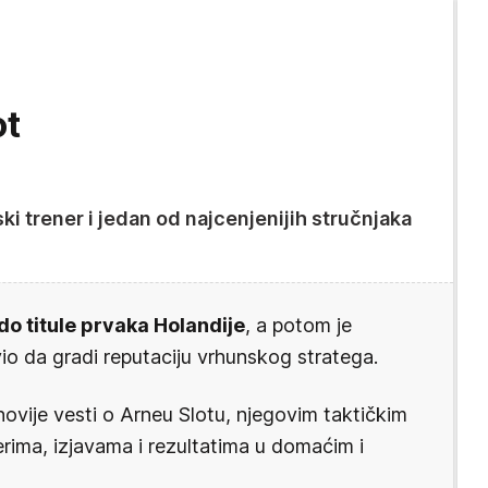
ot
ki trener i jedan od najcenjenijih stručnjaka
do titule prvaka Holandije
, a potom je
vio da gradi reputaciju vrhunskog stratega.
jnovije vesti o Arneu Slotu, njegovim taktičkim
rima, izjavama i rezultatima u domaćim i