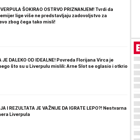
IVERPULA ŠOKIRAO OSTRVO PRIZNANJEM! Tvrdi da
mijer lige više ne predstavljaju zadovoljstvo za
evo zbog čega tako misli!
 JE DALEKO OD IDEALNE! Povreda Florijana Virca je
 nego što su u Liverpulu mislili: Arne Slot se oglasio i otkrio
A I REZULTATA JE VAŽNIJE DA IGRATE LEPO?! Nestvarna
nera Liverpula