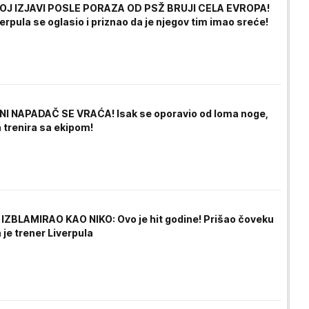
OJ IZJAVI POSLE PORAZA OD PSŽ BRUJI CELA EVROPA!
erpula se oglasio i priznao da je njegov tim imao sreće!
 NAPADAČ SE VRAĆA! Isak se oporavio od loma noge,
 trenira sa ekipom!
IZBLAMIRAO KAO NIKO: Ovo je hit godine! Prišao čoveku
 je trener Liverpula