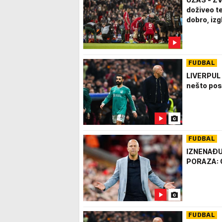
doživeo te
dobro, iz
FUDBAL
LIVERPUL
nešto po
FUDBAL
IZNENAĐU
PORAZA: 
FUDBAL