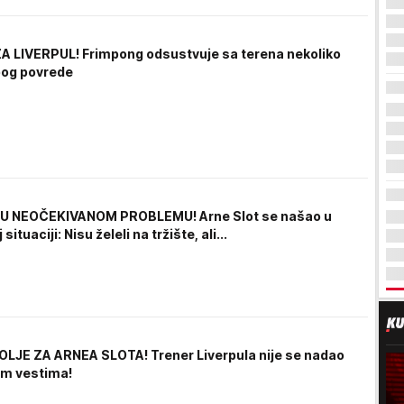
 LIVERPUL! Frimpong odsustvuje sa terena nekoliko
bog povrede
 U NEOČEKIVANOM PROBLEMU! Arne Slot se našao u
ituaciji: Nisu želeli na tržište, ali...
LJE ZA ARNEA SLOTA! Trener Liverpula nije se nadao
im vestima!