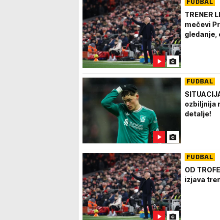
FUDBAL
TRENER L
mečevi Pre
gledanje, 
FUDBAL
SITUACIJA
ozbiljnija
detalje!
FUDBAL
OD TROFEJ
izjava tre