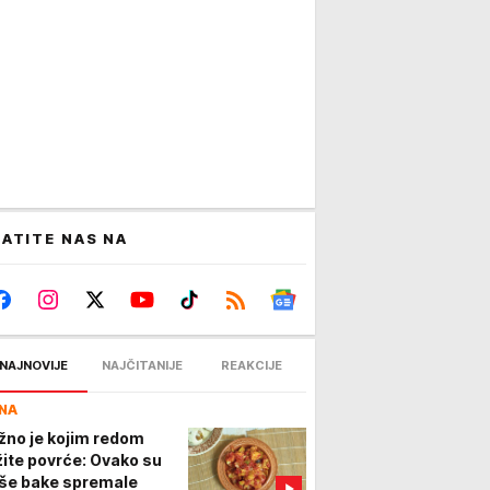
ATITE NAS NA
NAJNOVIJE
NAJČITANIJE
REAKCIJE
NA
žno je kojim redom
žite povrće: Ovako su
še bake spremale