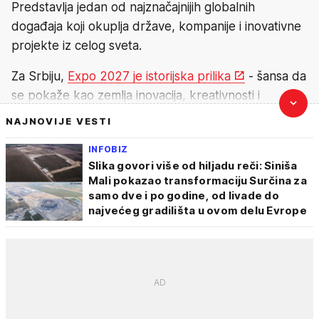
Predstavlja jedan od najznačajnijih globalnih
događaja koji okuplja države, kompanije i inovativne
projekte iz celog sveta.
Za Srbiju,
Expo 2027 je istorijska prilika
- šansa da
se pokaže kao zemlja inovacija, kreativnosti i
modernih rešenja.
NAJNOVIJE VESTI
U fokusu su pametne tehnologije, ekologija, novi
INFOBIZ
izvori energije, urbanistička rešenja, ali i projekti koji
Slika govori više od hiljadu reči: Siniša
Mali pokazao transformaciju Surčina za
donose
futuristički duh,
poput letećih
samo dve i po godine, od livade do
automobila
, napredne mobilnosti i autonomnog
najvećeg gradilišta u ovom delu Evrope
transporta.
Upravo ovakve inovacije simbolizuju viziju
budućnosti koju će Srbija predstaviti svetu: hrabru,
tehnološku i globalno konkurentnu.