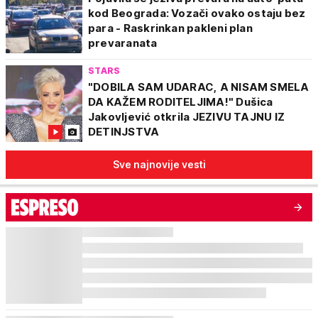
kod Beograda: Vozači ovako ostaju bez
para - Raskrinkan pakleni plan
prevaranata
STARS
"DOBILA SAM UDARAC, A NISAM SMELA
DA KAŽEM RODITELJIMA!" Dušica
Jakovljević otkrila JEZIVU TAJNU IZ
DETINJSTVA
Sve najnovije vesti