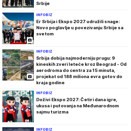
Srbije
INFOBIZ
Er Srbija i Ekspo 2027 udružili snage:
Novo poglavlje u povezivanju Srbije sa
svetom
INFOBIZ
Srbija dobija najmoderniju prugu: 9
kineskih zveri leteće kroz Beograd - Od
aerodroma do centra za 15 minuta,
projekat od 188 miliona evra gotov do
kraja godine
INFOBIZ
Doživi Ekspo 2027: Četiri dana igre,
ukusa i putovanja na Međunarodnom
sajmu turizma
INFOBIZ