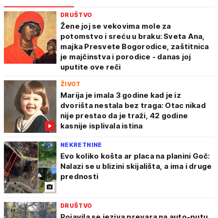
DRUŠTVO
Žene joj se vekovima mole za
potomstvo i sreću u braku: Sveta Ana,
majka Presvete Bogorodice, zaštitnica
je majčinstva i porodice - danas joj
uputite ove reči
ŽIVOT
Marija je imala 3 godine kad je iz
dvorišta nestala bez traga: Otac nikad
nije prestao da je traži, 42 godine
kasnije isplivala istina
NEKRETNINE
Evo koliko košta ar placa na planini Goč:
Nalazi se u blizini skijališta, a ima i druge
prednosti
DRUŠTVO
Pojavila se jeziva prevara na auto-putu