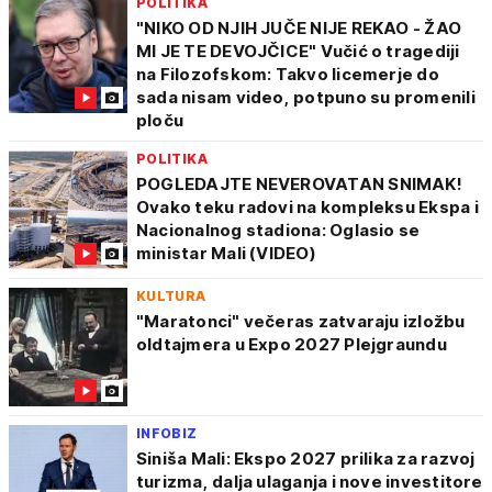
POLITIKA
"NIKO OD NJIH JUČE NIJE REKAO - ŽAO
MI JE TE DEVOJČICE" Vučić o tragediji
na Filozofskom: Takvo licemerje do
sada nisam video, potpuno su promenili
ploču
POLITIKA
POGLEDAJTE NEVEROVATAN SNIMAK!
Ovako teku radovi na kompleksu Ekspa i
Nacionalnog stadiona: Oglasio se
ministar Mali (VIDEO)
KULTURA
"Maratonci" večeras zatvaraju izložbu
oldtajmera u Expo 2027 Plejgraundu
INFOBIZ
Siniša Mali: Ekspo 2027 prilika za razvoj
turizma, dalja ulaganja i nove investitore