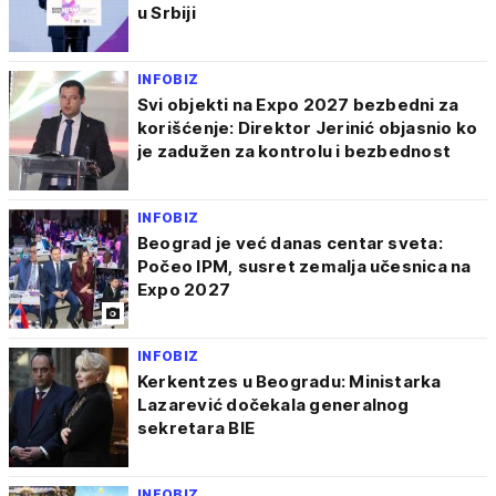
u Srbiji
INFOBIZ
Svi objekti na Expo 2027 bezbedni za
korišćenje: Direktor Jerinić objasnio ko
je zadužen za kontrolu i bezbednost
INFOBIZ
Beograd je već danas centar sveta:
Počeo IPM, susret zemalja učesnica na
Expo 2027
INFOBIZ
Kerkentzes u Beogradu: Ministarka
Lazarević dočekala generalnog
sekretara BIE
INFOBIZ