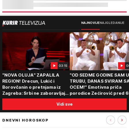
NAJNOVIJE
NAJGLEDANIJE
03:15
0
"NOVA OLUJA" ZAPALILA
"OD SEDME GODINE SAM 
REGION! Drecun, Lukić i
TRUBU, DANAS SVIRAM S
Borovčanin o pretnjama iz
OCEM!" Emotivna priča
Zagreba: Srbi ne zaboravljaju
porodice Zećirović pred 6
progon
Sabor trubača u Guči
Vidi sve
DNEVNI HOROSKOP