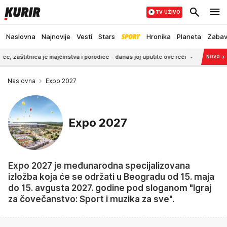
TV UŽIVO
Naslovna
Najnovije
Vesti
Stars
Hronika
Planeta
Zaba
a je majčinstva i porodice - danas joj uputite ove reči
6:38
Marija je imala 
NOVO
→
Naslovna
Expo 2027
Expo 2027
Expo 2027 je međunarodna specijalizovana
izložba koja će se održati u Beogradu od 15. maja
do 15. avgusta 2027. godine pod sloganom "Igraj
za čovečanstvo: Sport i muzika za sve".