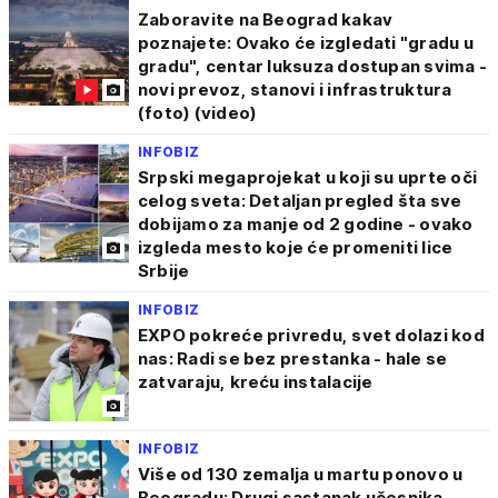
Zaboravite na Beograd kakav
poznajete: Ovako će izgledati "gradu u
gradu", centar luksuza dostupan svima -
novi prevoz, stanovi i infrastruktura
(foto) (video)
INFOBIZ
Srpski megaprojekat u koji su uprte oči
celog sveta: Detaljan pregled šta sve
dobijamo za manje od 2 godine - ovako
izgleda mesto koje će promeniti lice
Srbije
INFOBIZ
EXPO pokreće privredu, svet dolazi kod
nas: Radi se bez prestanka - hale se
zatvaraju, kreću instalacije
INFOBIZ
Više od 130 zemalja u martu ponovo u
Beogradu: Drugi sastanak učesnika