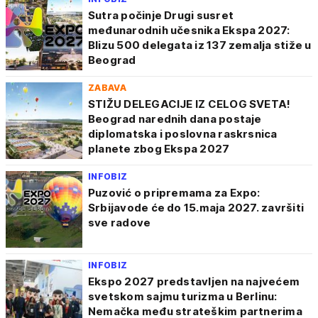
Sutra počinje Drugi susret
međunarodnih učesnika Ekspa 2027:
Blizu 500 delegata iz 137 zemalja stiže u
Beograd
ZABAVA
STIŽU DELEGACIJE IZ CELOG SVETA!
Beograd narednih dana postaje
diplomatska i poslovna raskrsnica
planete zbog Ekspa 2027
INFOBIZ
Puzović o pripremama za Expo:
Srbijavode će do 15.maja 2027. završiti
sve radove
INFOBIZ
Ekspo 2027 predstavljen na najvećem
svetskom sajmu turizma u Berlinu:
Nemačka među strateškim partnerima