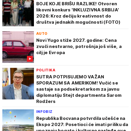
BOJE KOJE BRIŠU RAZLIKE! Otvoren
likovni konkurs 'INKLUZIVNA SRBIJA'
2026: Kroz dečiju kreativnost do
društva jednakih mogućnosti (FOTO)
AUTO
Novi Yugo stiže 2027. godine: Cena
zvuči nestvarno, potrošnja još više, a
cilj je Evropa
POLITIKA
SUTRA POTPISUJEMO VAŽAN
SPORAZUM SA AMERIKOM! Vučić se
sastaje sa podsekretarkom za javnu
diplomatiju Stejt departmenta Sarom
Rodžers
INFOBIZ
Republika Bocvana potvrdila učešće na
Ekspo 2027: Posetioci će imati priliku da
upoznaju bogato i kulturno nasleđe ove