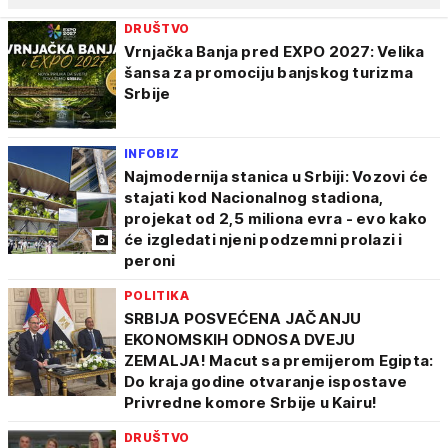
Očekuje se značajan rast turizma, dolazak miliona
posetilaca, nove investicije, međunarodna saradnja i
DRUŠTVO
Vrnjačka Banja pred EXPO 2027: Velika
otvaranje novih radnih mesta.
šansa za promociju banjskog turizma
Srbije
Expo će dodatno ubrzati razvoj infrastrukture i
pretvoriti Beograd u regionalni centar modernih
tehnologija, futurističkih rešenja i kreativnih
INFOBIZ
Najmodernija stanica u Srbiji: Vozovi će
industrija.
stajati kod Nacionalnog stadiona,
projekat od 2,5 miliona evra - evo kako
Ukratko, Expo 2027 je velika šansa da Srbija zasija
će izgledati njeni podzemni prolazi i
na globalnoj sceni – kao zemlja koja gradi
peroni
budućnost, a ne samo prati je.
POLITIKA
SRBIJA POSVEĆENA JAČANJU
Kako će zgledati grad u malom
pogledajte
EKONOMSKIH ODNOSA DVEJU
KLIKOM NA LINK.
ZEMALJA! Macut sa premijerom Egipta:
Do kraja godine otvaranje ispostave
Privredne komore Srbije u Kairu!
DRUŠTVO