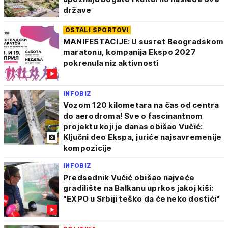
države
OSTALI SPORTOVI
MANIFESTACIJE: U susret Beogradskom
maratonu, kompanija Ekspo 2027
pokrenula niz aktivnosti
INFOBIZ
Vozom 120 kilometara na čas od centra
do aerodroma! Sve o fascinantnom
projektu koji je danas obišao Vučić:
Ključni deo Ekspa, juriće najsavremenije
kompozicije
INFOBIZ
Predsednik Vučić obišao najveće
gradilište na Balkanu uprkos jakoj kiši:
"EXPO u Srbiji teško da će neko dostići"