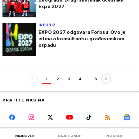
Expo 2027
INFOBIZ
EXPO 2027 odgovara Forbsu: Ovo je
istina o konsultantu i građevinskom
otpadu
1
2
3
4
…
6
PRATITE NAS NA
NAJNOVIJE
NAJČITANIJE
REAKCIJE