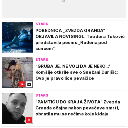
STARS
POBEDNICA „ZVEZDA GRANDA“
OBJAVILA NOVI SINGL: Teodora Toković
predstavila pesmu „Rođena pod
suncem“
STARS
"GRUBA JE, NE VOLI DA JE NEKO..."
Komšije otkrile sve o Snežani Đurišić:
Ovo je pravo lice pevačice
STARS
"PAMTIĆU DO KRAJA ŽIVOTA" Zvezda
Granda očajna nakon pevačeve smrti,
obratila mu se rečima koje kidaju