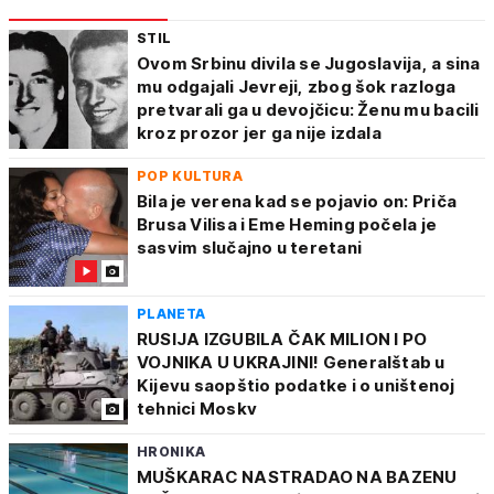
STIL
Ovom Srbinu divila se Jugoslavija, a sina
mu odgajali Jevreji, zbog šok razloga
pretvarali ga u devojčicu: Ženu mu bacili
kroz prozor jer ga nije izdala
POP KULTURA
Bila je verena kad se pojavio on: Priča
Brusa Vilisa i Eme Heming počela je
sasvim slučajno u teretani
PLANETA
RUSIJA IZGUBILA ČAK MILION I PO
VOJNIKA U UKRAJINI! Generalštab u
Kijevu saopštio podatke i o uništenoj
tehnici Moskv
HRONIKA
MUŠKARAC NASTRADAO NA BAZENU