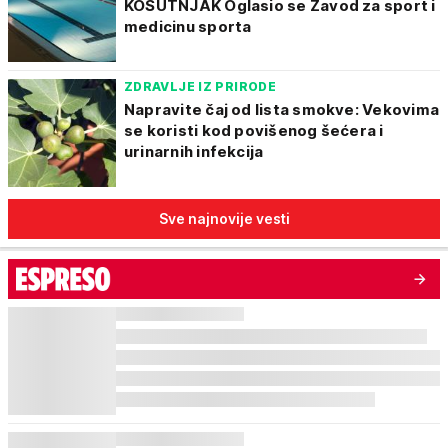
KOŠUTNJAK Oglasio se Zavod za sport i
medicinu sporta
ZDRAVLJE IZ PRIRODE
Napravite čaj od lista smokve: Vekovima
se koristi kod povišenog šećera i
urinarnih infekcija
Sve najnovije vesti