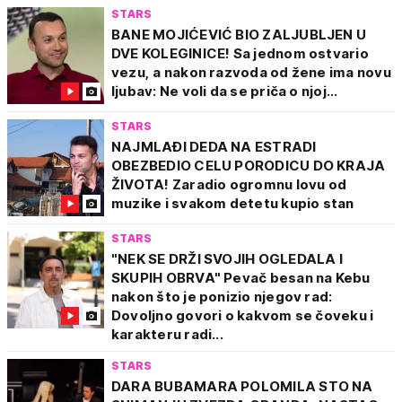
STARS
BANE MOJIĆEVIĆ BIO ZALJUBLJEN U
DVE KOLEGINICE! Sa jednom ostvario
vezu, a nakon razvoda od žene ima novu
ljubav: Ne voli da se priča o njoj...
STARS
NAJMLAĐI DEDA NA ESTRADI
OBEZBEDIO CELU PORODICU DO KRAJA
ŽIVOTA! Zaradio ogromnu lovu od
muzike i svakom detetu kupio stan
STARS
"NEK SE DRŽI SVOJIH OGLEDALA I
SKUPIH OBRVA" Pevač besan na Kebu
nakon što je ponizio njegov rad:
Dovoljno govori o kakvom se čoveku i
karakteru radi...
STARS
DARA BUBAMARA POLOMILA STO NA