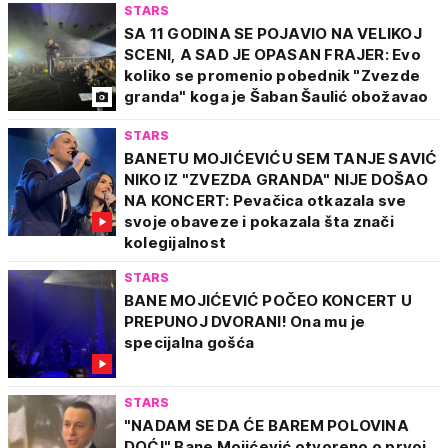
STARS
SA 11 GODINA SE POJAVIO NA VELIKOJ
SCENI, A SAD JE OPASAN FRAJER: Evo
koliko se promenio pobednik "Zvezde
granda" koga je Šaban Šaulić obožavao
STARS
BANETU MOJIĆEVIĆU SEM TANJE SAVIĆ
NIKO IZ "ZVEZDA GRANDA" NIJE DOŠAO
NA KONCERT: Pevačica otkazala sve
svoje obaveze i pokazala šta znači
kolegijalnost
STARS
BANE MOJIĆEVIĆ POČEO KONCERT U
PREPUNOJ DVORANI! Ona mu je
specijalna gošća
STARS
"NADAM SE DA ĆE BAREM POLOVINA
DOĆI" Bane Mojićević otvoreno o prvoj