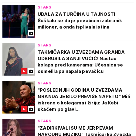
STARS
UDALA ZA TURČINA U TAJNOSTI
Šuškalo se da je pevačicin izabranik
milioner, a onda isplivala istina
STARS
TAKMIČARKA U ZVEZDAMA GRANDA
ODBRUSILA SANJI VUČIĆ! Nastao
kolaps pred kamerama: Učesnica se
osmelila pa napala pevačicu
STARS
"POSLEDNJIH GODINA U ZVEZDAMA
GRANDA JE BILO PREVIŠE NAPETO" Mili
iskreno o kolegama i žiriju: Ja Kebi
skačem po glavi...
STARS
"ZADIRKIVALI SU ME JER PEVAM
NARODNU MUZIKU" Takmičarka Zvezda