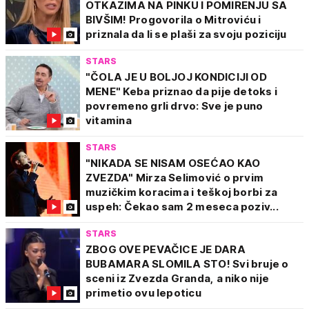
OTKAZIMA NA PINKU I POMIRENJU SA
BIVŠIM! Progovorila o Mitroviću i
priznala da li se plaši za svoju poziciju
STARS
"ČOLA JE U BOLJOJ KONDICIJI OD
MENE" Keba priznao da pije detoks i
povremeno grli drvo: Sve je puno
vitamina
STARS
"NIKADA SE NISAM OSEĆAO KAO
ZVEZDA" Mirza Selimović o prvim
muzičkim koracima i teškoj borbi za
uspeh: Čekao sam 2 meseca poziv...
STARS
ZBOG OVE PEVAČICE JE DARA
BUBAMARA SLOMILA STO! Svi bruje o
sceni iz Zvezda Granda, a niko nije
primetio ovu lepoticu