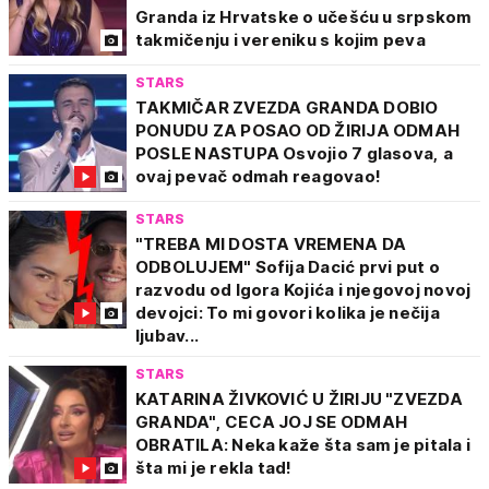
Granda iz Hrvatske o učešću u srpskom
takmičenju i vereniku s kojim peva
STARS
TAKMIČAR ZVEZDA GRANDA DOBIO
PONUDU ZA POSAO OD ŽIRIJA ODMAH
POSLE NASTUPA Osvojio 7 glasova, a
ovaj pevač odmah reagovao!
STARS
"TREBA MI DOSTA VREMENA DA
ODBOLUJEM" Sofija Dacić prvi put o
razvodu od Igora Kojića i njegovoj novoj
devojci: To mi govori kolika je nečija
ljubav...
STARS
KATARINA ŽIVKOVIĆ U ŽIRIJU "ZVEZDA
GRANDA", CECA JOJ SE ODMAH
OBRATILA: Neka kaže šta sam je pitala i
šta mi je rekla tad!