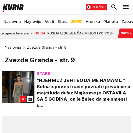
TV UŽIVO
Naslovna
Najnovije
Vesti
Stars
Hronika
Planeta
Zaba
teretani
18:04
RUSIJA IZGUBILA ČAK MILION I PO VOJNIKA U UKRAJINI! General
NOVO
→
Naslovna
Zvezde Granda - str. 9
Zvezde Granda - str. 9
STARS
"NJEN MUŽ JE HTEO DA ME NAMAMI..."
Bolna ispovest naše poznate pevačice o
majci kida dušu: Majka me je OSTAVILA
SA 5 GODINA, on je želeo da me smesti
u...