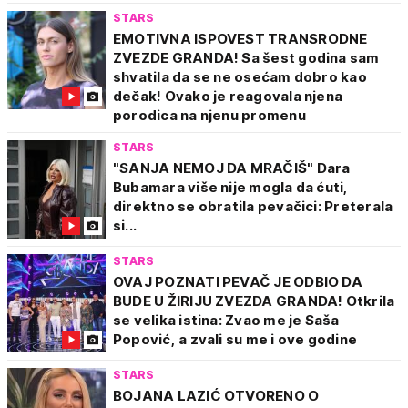
STARS
EMOTIVNA ISPOVEST TRANSRODNE
ZVEZDE GRANDA! Sa šest godina sam
shvatila da se ne osećam dobro kao
dečak! Ovako je reagovala njena
porodica na njenu promenu
STARS
"SANJA NEMOJ DA MRAČIŠ" Dara
Bubamara više nije mogla da ćuti,
direktno se obratila pevačici: Preterala
si...
STARS
OVAJ POZNATI PEVAČ JE ODBIO DA
BUDE U ŽIRIJU ZVEZDA GRANDA! Otkrila
se velika istina: Zvao me je Saša
Popović, a zvali su me i ove godine
STARS
BOJANA LAZIĆ OTVORENO O