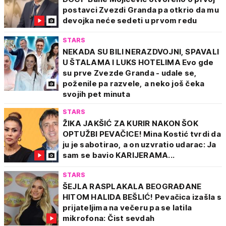
postavci Zvezdi Granda pa otkrio da mu
devojka neće sedeti u prvom redu
STARS
NEKADA SU BILI NERAZDVOJNI, SPAVALI
U ŠTALAMA I LUKS HOTELIMA Evo gde
su prve Zvezde Granda - udale se,
poženile pa razvele, a neko još čeka
svojih pet minuta
STARS
ŽIKA JAKŠIĆ ZA KURIR NAKON ŠOK
OPTUŽBI PEVAČICE! Mina Kostić tvrdi da
ju je sabotirao, a on uzvratio udarac: Ja
sam se bavio KARIJERAMA...
STARS
ŠEJLA RASPLAKALA BEOGRAĐANE
HITOM HALIDA BEŠLIĆ! Pevačica izašla s
prijateljima na večeru pa se latila
mikrofona: Čist sevdah