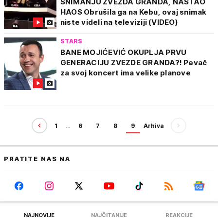
SNIMANJU ZVEZDA GRANDA, NASTAO
HAOS Obrušila ga na Kebu, ovaj snimak
niste videli na televiziji (VIDEO)
STARS
BANE MOJIĆEVIĆ OKUPLJA PRVU
GENERACIJU ZVEZDE GRANDA?! Pevač
za svoj koncert ima velike planove
1
…
6
7
8
9
Arhiva
PRATITE NAS NA
NAJNOVIJE
NAJČITANIJE
REAKCIJE