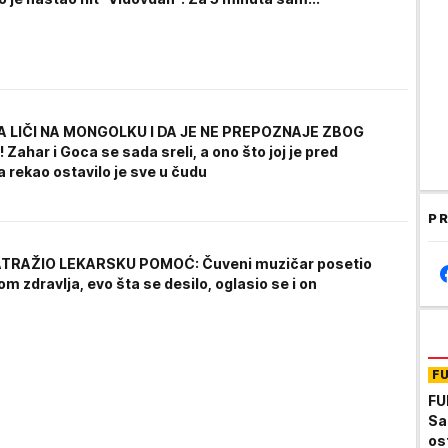
A LIČI NA MONGOLKU I DA JE NE PREPOZNAJE ZBOG
ahar i Goca se sada sreli, a ono što joj je pred
rekao ostavilo je sve u čudu
PR
TRAŽIO LEKARSKU POMOĆ: Čuveni muzičar posetio
om zdravlja, evo šta se desilo, oglasio se i on
F
FU
Sa
ost