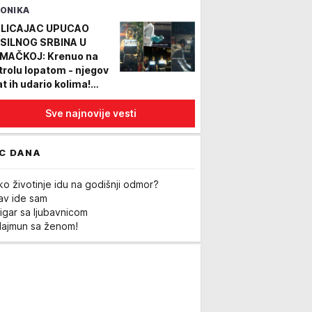
ONIKA
veta
LICAJAC UPUCAO
SILNOG SRBINA U
MAČKOJ: Krenuo na
trolu lopatom - njegov
at ih udario kolima!
to)
Sve najnovije vesti
C DANA
ko životinje idu na godišnji odmor?
Lav ide sam
igar sa ljubavnicom
Majmun sa ženom!