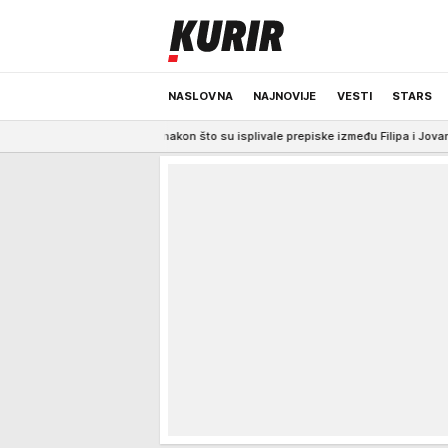
NASLOVNA
NAJNOVIJE
VESTI
STARS
agovala nakon što su isplivale prepiske između Filipa i Jovane
16:34
NAJPO
ODRŽIVA BUDUĆNOST
REGION
NEWS