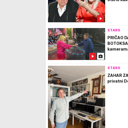
STARS
PRIČAO D
BOTOKSA! Z
kamerama 
STARS
ZAHAR ZA
privatni D