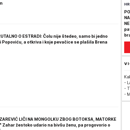
m
HR
os
PO
NA
NE
pa
br
TALNO O ESTRADI: Čolu nije štedeo, samo bi jedno
(fo
 Popoviću, a otkriva i koje pevačice se plašila Brena
VI
Ka
- 
- T
- 
ZAREVIĆ LIČI NA MONGOLKU ZBOG BOTOKSA, MATORKE
" Zahar žestoko udario na bivšu ženu, pa progovorio o