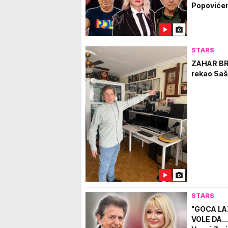
Popoviće
STARS
ZAHAR BRU
rekao Saši
STARS
"GOCA LA
VOLE DA...