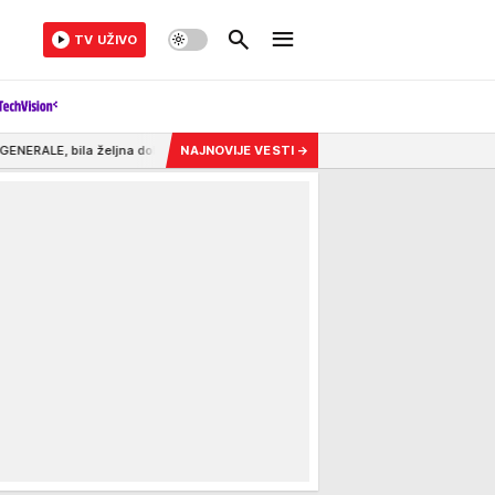
TV UŽIVO
obre avanture, pred streljačkim vodom je odbila da uradi jednu star! (VIDEO)
NAJNOVIJE VESTI
→