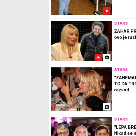
STARS
ZAHAR PRO
ovo je ra
STARS
"ZANEMAR
TO DA TRP
razvod
STARS
"LEPA BRE
Nikad se 