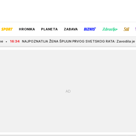
HRONIKA
PLANETA
ZABAVA
ZNATIJA ŽENA ŠPIJUN PRVOG SVETSKOG RATA: Zavodila je GENERALE, bila željna d
IZBOR UREDNIKA