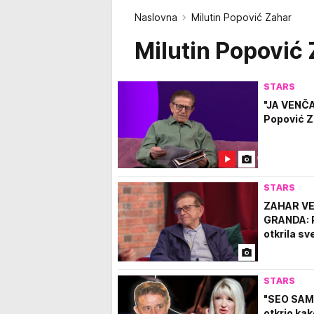
Naslovna
Milutin Popović Zahar
Milutin Popović
STARS
"JA VENČ
Popović Z
STARS
ZAHAR VE
GRANDA: P
otkrila s
STARS
"SEO SAM 
otkrio kak