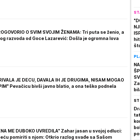
ST
"D
NJ
GOVORIO O SVIM SVOJIM ŽENAMA: Tri puta se ženio, a
IS
zlog razvoda od Goce Lazarević: Došla je ogromna lova
hi
št
iz
PL
NA
ŠP
SV
IVALA JE DECU, DAVALA IH JE DRUGIMA, NISAM MOGAO
Za
IM" Pevačicu bivši javno blatio, a ona teško podnela
bi
av
ST
st
od
Dr
st
ta
ko
bo
NA ME DUBOKO UVREDILA" Zahar jasan u svojoj odluci:
po
neću pomiriti s njom: Otkrio razlog svađe sa Sašom
ma