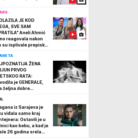
ARS
OLAZILA JE KOD
EGA, SVE SAM
PRATILA" Aneli Ahmić
tno reagovala nakon
o su isplivale prepiske
među Filipa i Jovane
ANETA
JPOZNATIJA ŽENA
IJUN PRVOG
ETSKOG RATA:
vodila je GENERALE,
la željna dobre
anture, pred
IL
reljačkim vodom je
bila da uradi jednu
agana iz Sarajeva je
ar! (VIDEO)
tu viđala samo kraj
ntejnera: Ostavili je u
lnici kao bebu, a kad je
sle 26 godina srela
jku rekla je - e sad će