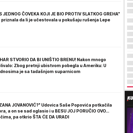
ES JEDNOG ČOVEKA KOJI JE BIO PROTIV SLATKOG GREHA"
priznala da li je učestovala u pokušaju rušenja Lepe
AHAR STVORIO DA BI UNIŠTIO BRENU! Nakon mnogo
livalo: Zbog pretnji ubistvom pobegla u Ameriku: U
dnosima je sa tadašnjom suparnicom
ZANA JOVANOVIĆ?" Udovica Saše Popovića potkačila
ra, a on se sad oglasio i u BESU JOJ PORUČIO OVO...
ečima, pa otkrio ŠTA ĆE DA URADI