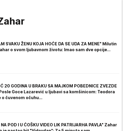
 Zahar
AM SVAKU ŽENU KOJA HOĆE DA SE UDA ZA MENE" Milutin
ahar o svom ljubavnom životu: Imao sam dve opcije...
Ć 20 GODINA U BRAKU SA MAJKOM POBEDNICE ZVEZDE
osle Goce Lazarević u ljubavi sa komšinicom: Teodora
ve o čuvenom očuhu...
NA POD I U ĆOŠKU VIDEO LIK PATRIJARHA PAVLA" Zahar
o je nastao hit "Vidovdan": Za 5 minuta sam...