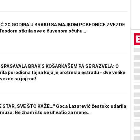
Ć 20 GODINA U BRAKU SA MAJKOM POBEDNICE ZVEZDE
eodora otkrila sve o čuvenom očuhu...
 SPASAVALA BRAK S KOŠARKAŠEM PA SE RAZVELA: O
rila porodična tajna koja je protresla estradu - dve velike
ezde su joj rod!
 STAR, SVE ŠTO KAŽE..." Goca Lazarević žestoko udarila
 muža: Ne znam što se uhvatio za mene...