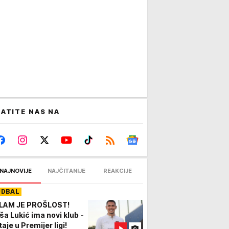
ATITE NAS NA
NAJNOVIJE
NAJČITANIJE
REAKCIJE
UDBAL
LAM JE PROŠLOST!
ša Lukić ima novi klub -
aje u Premijer ligi!