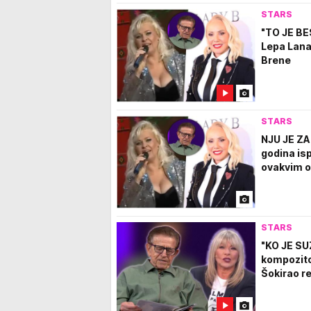
STARS
"TO JE B
Lepa Lana 
Brene
STARS
NJU JE Z
godina isp
ovakvim o
STARS
"KO JE SU
kompozito
Šokirao r