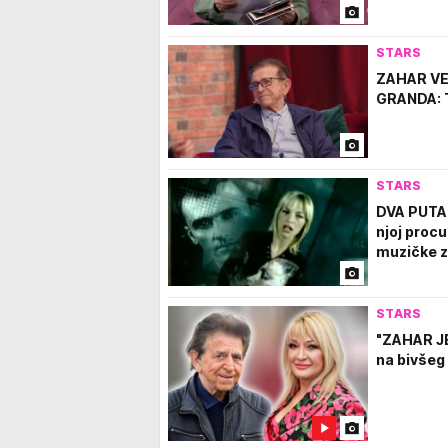
STARS
ZAHAR VE
GRANDA: T
STARS
DVA PUTA
njoj procu
muzičke zv
STARS
"ZAHAR JE
na bivšeg