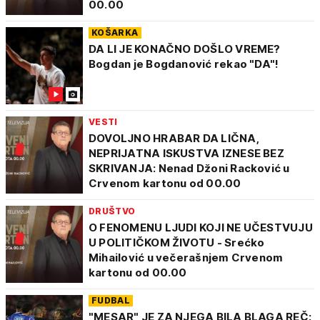
00.00
KOŠARKA
DA LI JE KONAČNO DOŠLO VREME?
Bogdan je Bogdanović rekao "DA"!
VESTI
DOVOLJNO HRABAR DA LIČNA,
NEPRIJATNA ISKUSTVA IZNESE BEZ
SKRIVANJA: Nenad Džoni Racković u
Crvenom kartonu od 00.00
DRUŠTVO
O FENOMENU LJUDI KOJI NE UČESTVUJU
U POLITIČKOM ŽIVOTU - Srećko
Mihailović u večerašnjem Crvenom
kartonu od 00.00
FUDBAL
"MESAR" JE ZA NJEGA BILA BLAGA REČ: