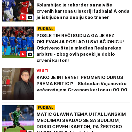
Kolumbijac je rekorder sa najviše
crvenih kartona u istoriji fudbala! A onda
je isključen na debiju kao trener
FUDBAL
POSLE TIH REČI SUDIJA GA JE BEZ
OKLEVANJA POSLAO U SVLAČIONICU!
Otkriveno šta je mladi as Reala rekao
arbitru - zbog ovih psovki je dobio
crveni karton!
VESTI
KAKO JE INTERNET PROMENIO ODNOS
PREMA KRITICI? – Slobodan Vujanović u
večerašnjem Crvenom kartonu u 00.00
FUDBAL
MATIĆ GLAVNA TEMA U ITALIJANSKIM
MEDIJIMA! SVAĐAO SE SA SUDIJOM,
DOBIO CRVENI KARTON, PA ŽESTOKO