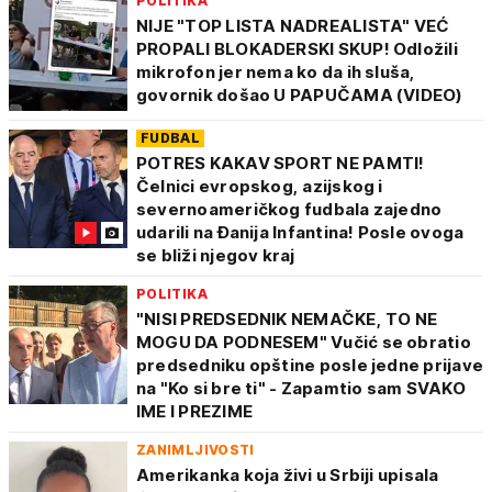
POLITIKA
NIJE "TOP LISTA NADREALISTA" VEĆ
PROPALI BLOKADERSKI SKUP! Odložili
mikrofon jer nema ko da ih sluša,
govornik došao U PAPUČAMA (VIDEO)
FUDBAL
POTRES KAKAV SPORT NE PAMTI!
Čelnici evropskog, azijskog i
severnoameričkog fudbala zajedno
udarili na Đanija Infantina! Posle ovoga
se bliži njegov kraj
POLITIKA
"NISI PREDSEDNIK NEMAČKE, TO NE
MOGU DA PODNESEM" Vučić se obratio
predsedniku opštine posle jedne prijave
na "Ko si bre ti" - Zapamtio sam SVAKO
IME I PREZIME
ZANIMLJIVOSTI
Amerikanka koja živi u Srbiji upisala