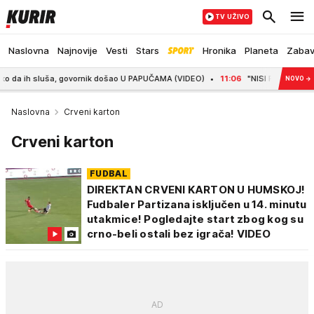
TV UŽIVO
Naslovna
Najnovije
Vesti
Stars
Hronika
Planeta
Zaba
luša, govornik došao U PAPUČAMA (VIDEO)
11:06
"NISI PREDSEDNIK NEMAČKE,
NOVO
→
Naslovna
Crveni karton
Crveni karton
FUDBAL
DIREKTAN CRVENI KARTON U HUMSKOJ!
Fudbaler Partizana isključen u 14. minutu
utakmice! Pogledajte start zbog kog su
crno-beli ostali bez igrača! VIDEO