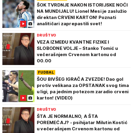
ŠOK TVRDNJE NAKON ISTORIJSKE NOĆI
NA MUNDIJALU! Lionel Mesi je zaslužio
direktan CRVENI KARTON! Poznati
analitičari zaprepastili svet!
DRUŠTVO
VEZA IZMEĐU KVANTNE FIZIKE I
SLOBODNE VOLJE – Stanko Tomić u
večerašnjem Crvenom kartonu od
00.00
FUDBAL
ŠOU BIVŠEG IGRAČA ZVEZDE! Dao gol
protiv velikana za OPSTANAK svog tima
u ligi, pa jednim potezom zaradio crveni
karton! (VIDEO)
DRUŠTVO
ŠTA JE NORMALNO, A ŠTA
POREMEĆAJ? - psihijatar Milutin Kostić
u večerašnjem Crvenom kartonu od