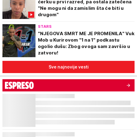
ćerku u prvi razred, pa ostala zatečena
"Ne mogu ni da zamislim šta će biti u
drugom"
STARS
"NJEGOVA SMRT ME JE PROMENILA" Vuk
Mob u Kurirovom "1 na 1" podkastu
ogolio dušu: Zbog ovoga sam završio u
zatvoru!
Sve najnovije vesti