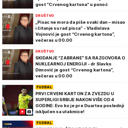
gost "Crvenog kartona" u ponoć
DRUŠTVO
„Pisac ne mora da piše svaki dan – misao
i čitanje su rad pisca” - Vladislava
Vojnović je gost “Crvenog kartona”,
večeras u 00.00
DRUŠTVO
SKIDANJE “ZABRANE” SA RAZGOVORA O
NUKLEARNOJ ENERGIJI - dr Slavko
Dimović je gost “Crvenog kartona”,
večeras u 00.00
FUDBAL
PRVI CRVENI KARTON ZA ZVEZDU U
SUPERLIGI SRBIJE NAKON VIŠE OD 4
GODINE: Evo ko je pre Duartea poslednji
isključen sa utakmice!
FUDBAL