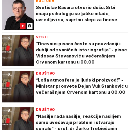
KULTURA
Svetislav Basara otvorio dušu: Srbi
imaju psihologiju seljačke mlade,
uvredljivi su, sujetni i slepi za finese
VESTI
“Dnevnici pisaca često su pouzdaniji i
dublji od zvaničnih istoriografija” - pisac
Vidosav Stevanović u večerašnjem
Crvenom kartonu u 00.00
DRUŠTVO
“Loša atmosfera je ljudski proizvod!” -
Ministar prosvete Dejan Vuk Stanković u
večerašnjem Crvenom kartonu u 00.00
DRUŠTVO
“Nasilje rađa nasilje, reakcije nasiljem
samo uvećavaju problem i stvaraju
spiralu" - prof. dr Žarko Trebješanin