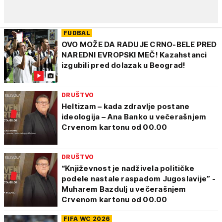
FUDBAL
OVO MOŽE DA RADUJE CRNO-BELE PRED
NAREDNI EVROPSKI MEČ! Kazahstanci
izgubili pred dolazak u Beograd!
DRUŠTVO
Heltizam – kada zdravlje postane
ideologija – Ana Banko u večerašnjem
Crvenom kartonu od 00.00
DRUŠTVO
“Književnost je nadživela političke
podele nastale raspadom Jugoslavije” -
Muharem Bazdulj u večerašnjem
Crvenom kartonu od 00.00
FIFA WC 2026