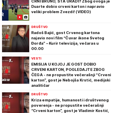
CRNI BRUNO, ŠTA URADI? Zbog ovoga je
Duarte dobio crveni karton i napravio
veliki problem Zvezdi! (VIDEO)
DRUŠTVO
Radoš Bajić, gost Crvenog kartona
najavio novi film “Čuvar ikone Svetog
Đorđa” – Kurir televizija, večaras u
00.00
VESTI
EMISIJA U KOJOJ JE GOST DOBIO
CRVENI KARTON, POGLEDAJTE ZBOG
ČEGA - ne propustite večerašnji “Crveni
karton”, gost je Nebojša Krstić, medijski
analitičar
DRUŠTVO
Kriza empatije, humanosti i društvenog
poverenja - ne propustite večerašnji
“Crveni karton”, gost je Vladimir Kostić,