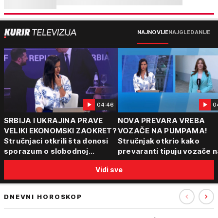
NAJNOVIJE
NAJGLEDANIJE
04:46
0
SRBIJA I UKRAJINA PRAVE
NOVA PREVARA VREBA
VELIKI EKONOMSKI ZAOKRET?
VOZAČE NA PUMPAMA!
Stručnjaci otkrili šta donosi
Stručnjak otkrio kako
sporazum o slobodnoj
prevaranti tipuju vozače n
trgovini
pumpama
Vidi sve
DNEVNI HOROSKOP