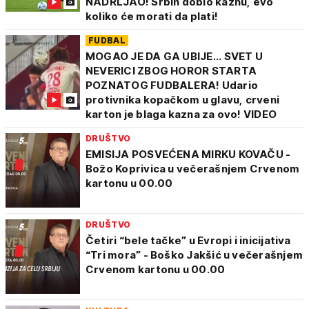
NADRLJAO! Srbin dobio kaznu, evo
koliko će morati da plati!
FUDBAL
MOGAO JE DA GA UBIJE... SVET U
NEVERICI ZBOG HOROR STARTA
POZNATOG FUDBALERA! Udario
protivnika kopačkom u glavu, crveni
karton je blaga kazna za ovo! VIDEO
DRUŠTVO
EMISIJA POSVEĆENA MIRKU KOVAČU -
Božo Koprivica u večerašnjem Crvenom
kartonu u 00.00
DRUŠTVO
Četiri “bele tačke” u Evropi i inicijativa
“Tri mora” - Boško Jakšić u večerašnjem
Crvenom kartonu u 00.00