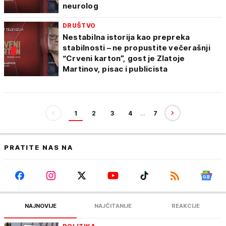
neurolog
DRUŠTVO
Nestabilna istorija kao prepreka
stabilnosti – ne propustite večerašnji
“Crveni karton”, gost je Zlatoje
Martinov, pisac i publicista
1
2
3
4
…
7
PRATITE NAS NA
NAJNOVIJE
NAJČITANIJE
REAKCIJE