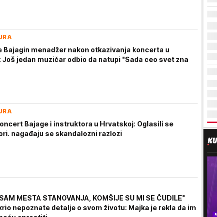
URA
e Bajagin menadžer nakon otkazivanja koncerta u
: Još jedan muzičar odbio da natupi "Sada ceo svet zna
URA
ncert Bajage i instruktora u Hrvatskoj: Oglasili se
ri. nagađaju se skandalozni razlozi
SAM MESTA STANOVANJA, KOMŠIJE SU MI SE ČUDILE"
rio nepoznate detalje o svom životu: Majka je rekla da im