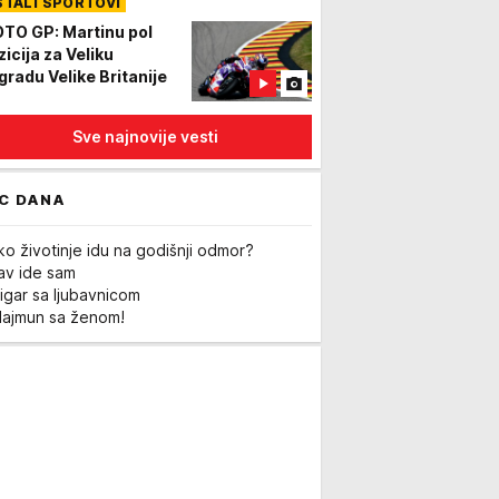
STALI SPORTOVI
eričkom lideru kažu
E"?
TO GP: Martinu pol
zicija za Veliku
gradu Velike Britanije
Sve najnovije vesti
C DANA
ko životinje idu na godišnji odmor?
Lav ide sam
igar sa ljubavnicom
Majmun sa ženom!