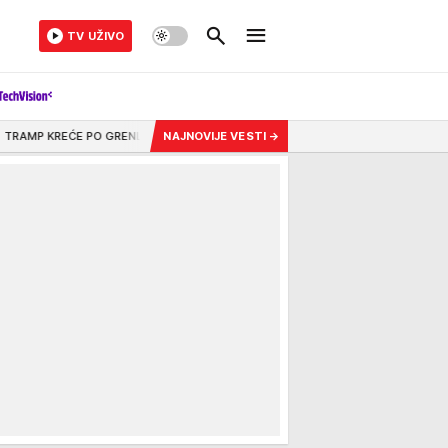
TV UŽIVO
RENLANDSKU NAFTU?! Vlada izdala "oštro upozorenje", ostrvo pred TEŠKOM ODL
NAJNOVIJE VESTI
→