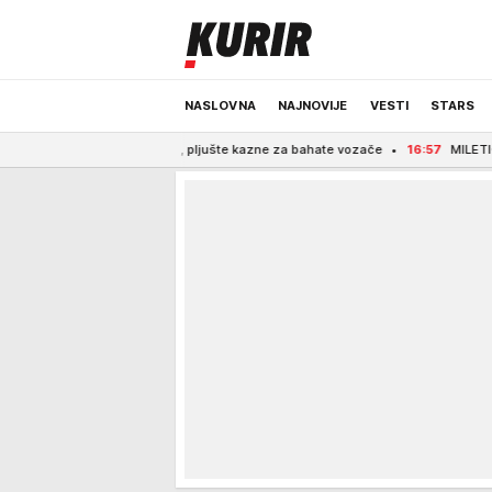
NASLOVNA
NAJNOVIJE
VESTI
STARS
rijepolja, pljušte kazne za bahate vozače
16:57
MILETIĆ ISKRENO O SVEMU!
ODRŽIVA BUDUĆNOST
REGION
NEWS