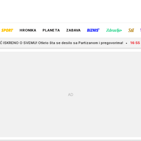
HRONIKA
PLANETA
ZABAVA
 Otkrio šta se desilo sa Partizanom i pregovorima!
16:55
TRAMP KREĆE PO G
IZBOR UREDNIKA