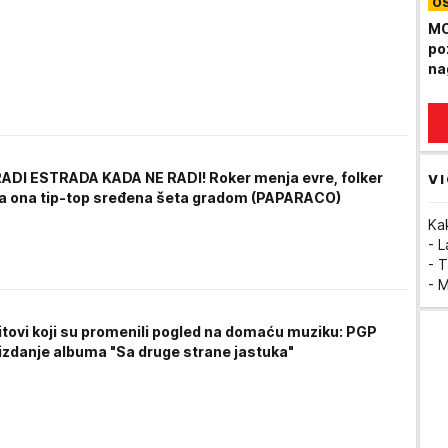
O
am
"N
MO
po
na
ADI ESTRADA KADA NE RADI! Roker menja evre, folker
VI
 a ona tip-top sređena šeta gradom (PAPARACO)
Ka
- 
- T
- 
hitovi koji su promenili pogled na domaću muziku: PGP
eizdanje albuma "Sa druge strane jastuka"