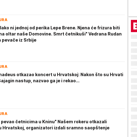
URA
 lako ni jednoj od perika Lepe Brene. Njena će frizura biti
na oltar naše Domovine. Smrt četnikuši" Vedrana Rudan
 pevače iz Srbije
URA
deus otkazao koncert u Hrvatskoj: Nakon što su Hrvati
Bajagin nastup, nazvao ga je i rekao...
URA
e pevao četnicima u Kninu" Našem rokeru otkazali
u Hrvatskoj, organizatori izdali sramno saopštenje