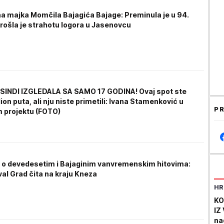
a majka Momčila Bajagića Bajage: Preminula je u 94.
prošla je strahotu logora u Jasenovcu
SINDI IZGLEDALA SA SAMO 17 GODINA! Ovaj spot ste
lion puta, ali nju niste primetili: Ivana Stamenković u
PR
 projektu (FOTO)
 o devedesetim i Bajaginim vanvremenskim hitovima:
val Grad čita na kraju Kneza
HR
KO
IZ
na