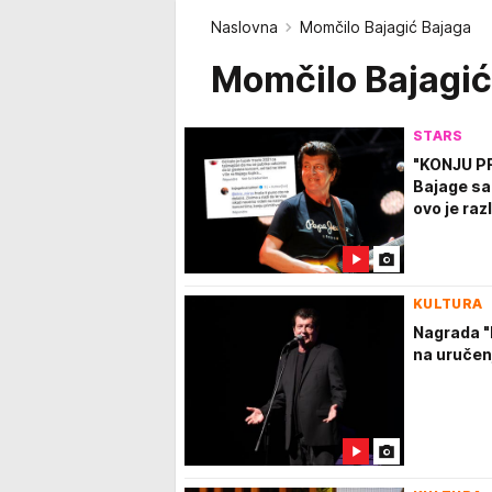
Naslovna
Momčilo Bajagić Bajaga
Momčilo Bajagić
STARS
"KONJU PR
Bajage sa 
ovo je ra
KULTURA
Nagrada "
na uručen