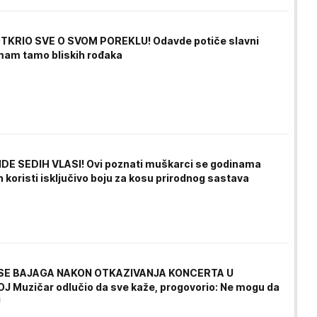
TKRIO SVE O SVOM POREKLU! Odavde potiče slavni
mam tamo bliskih rođaka
IDE SEDIH VLASI! Ovi poznati muškarci se godinama
n koristi isključivo boju za kosu prirodnog sastava
SE BAJAGA NAKON OTKAZIVANJA KONCERTA U
 Muzičar odlučio da sve kaže, progovorio: Ne mogu da
!