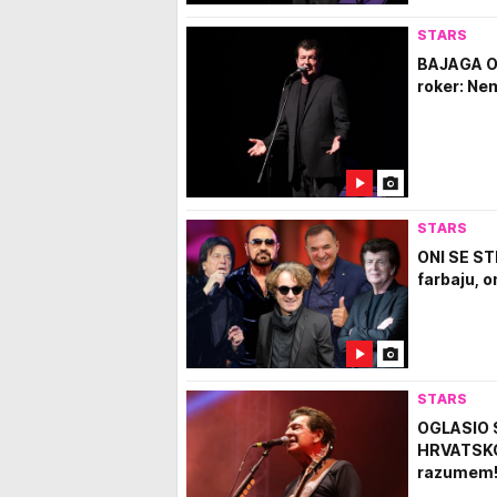
STARS
BAJAGA O
roker: Ne
STARS
ONI SE ST
farbaju, o
STARS
OGLASIO 
HRVATSKOJ
razumem