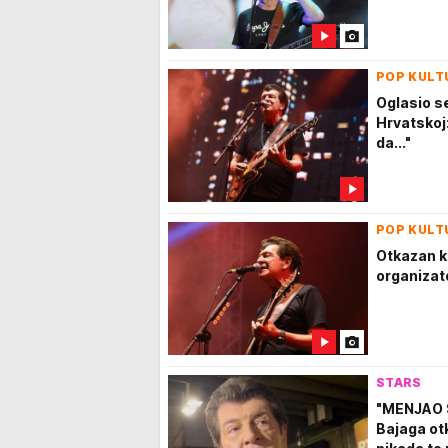
POP KULT
Oglasio s
Hrvatskoj
da..."
POP KULT
Otkazan ko
organizato
STARS
"MENJAO 
Bajaga otk