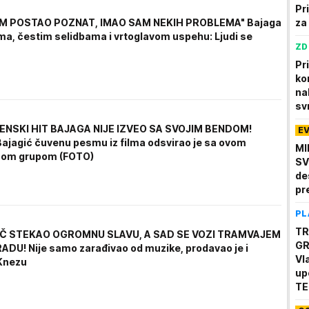
Pr
za
M POSTAO POZNAT, IMAO SAM NEKIH PROBLEMA" Bajaga
ima, čestim selidbama i vrtoglavom uspehu: Ljudi se
ZD
Pr
ko
na
sv
NSKI HIT BAJAGA NIJE IZVEO SA SVOJIM BENDOM!
E
ajagić čuvenu pesmu iz filma odsvirao je sa ovom
MI
nom grupom (FOTO)
SV
de
pr
PL
TR
Č STEKAO OGROMNU SLAVU, A SAD SE VOZI TRAMVAJEM
GR
DU! Nije samo zarađivao od muzike, prodavao je i
Vl
Knezu
up
TE
će