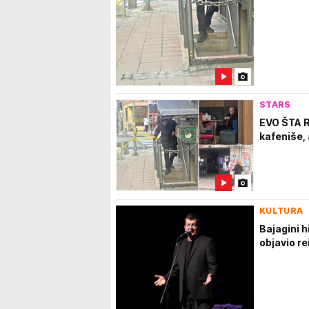
STARS
EVO ŠTA R
kafeniše,
KULTURA
Bajagini 
objavio r