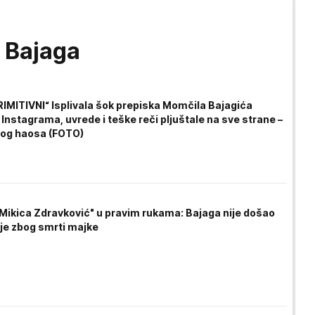
 Bajaga
IMITIVNI“ Isplivala šok prepiska Momčila Bajagića
Instagrama, uvrede i teške reči pljuštale na sve strane –
zlog haosa (FOTO)
Mikica Zdravković" u pravim rukama: Bajaga nije došao
je zbog smrti majke