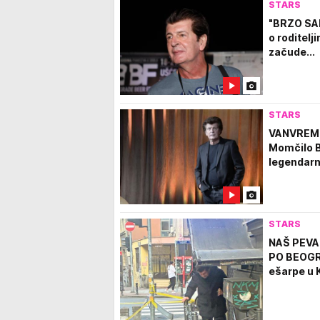
STARS
"BRZO SA
o roditelj
začude...
STARS
VANVREME
Momčilo B
legendar
STARS
NAŠ PEVA
PO BEOGRA
ešarpe u 