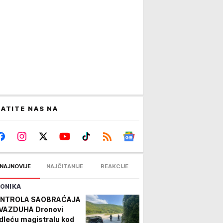
ATITE NAS NA
NAJNOVIJE
NAJČITANIJE
REAKCIJE
ONIKA
NTROLA SAOBRAĆAJA
 VAZDUHA Dronovi
dleću magistralu kod