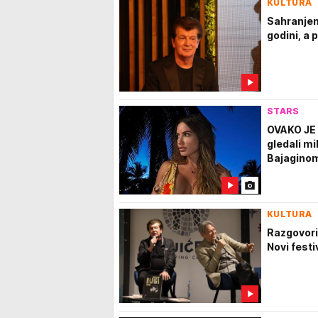
KULTURA
Sahranjen
godini, a 
STARS
OVAKO JE 
gledali mi
Bajaginom
KULTURA
Razgovori
Novi festi