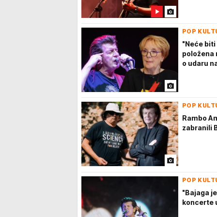
POP KULT
"Neće biti
položena 
o udaru na
POP KULT
Rambo Ama
zabranili 
POP KULT
"Bajaga j
koncerte 