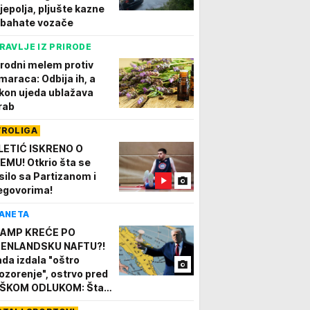
ijepolja, pljušte kazne
 bahate vozače
RAVLJE IZ PRIRODE
irodni melem protiv
maraca: Odbija ih, a
kon ujeda ublažava
rab
VROLIGA
LETIĆ ISKRENO O
EMU! Otkrio šta se
silo sa Partizanom i
egovorima!
ANETA
AMP KREĆE PO
ENLANDSKU NAFTU?!
ada izdala "oštro
ozorenje", ostrvo pred
ŠKOM ODLUKOM: Šta
 se desiti ako