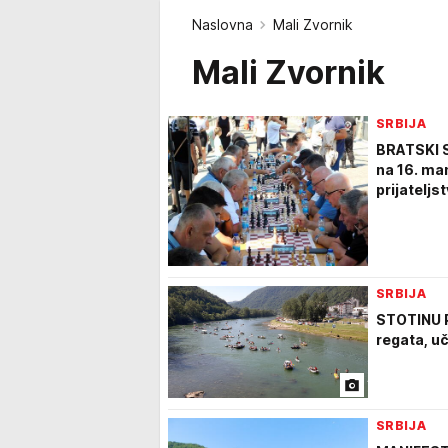
Naslovna
Mali Zvornik
Mali Zvornik
SRBIJA
BRATSKI S
na 16. man
prijateljs
SRBIJA
STOTINU 
regata, uč
SRBIJA