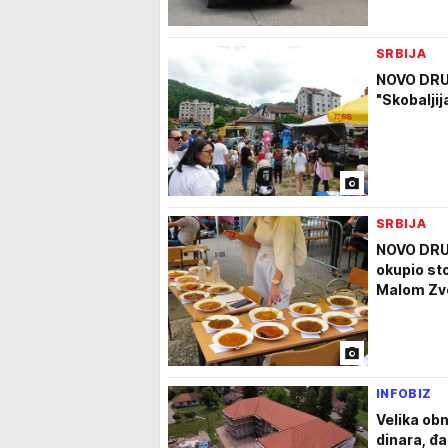
SRBIJA
NOVO DRU
"Skobalji
SRBIJA
NOVO DRUŽ
okupio sto
Malom Zvo
INFOBIZ
Velika obn
dinara, đa