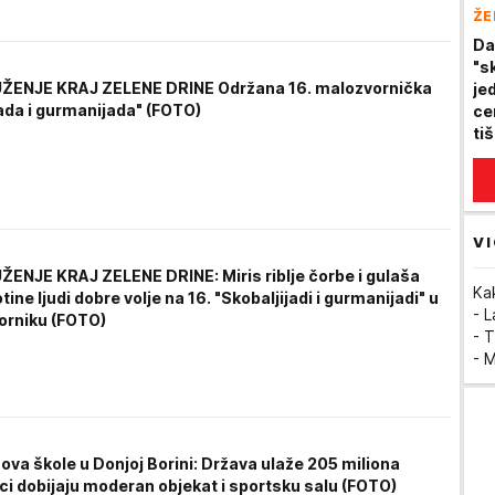
ŽE
Da
"s
ŽENJE KRAJ ZELENE DRINE Održana 16. malozvornička
je
jada i gurmanijada" (FOTO)
ce
ti
VI
ENJE KRAJ ZELENE DRINE: Miris riblje čorbe i gulaša
Ka
tine ljudi dobre volje na 16. "Skobaljijadi i gurmanijadi" u
- 
rniku (FOTO)
- T
- 
ova škole u Donjoj Borini: Država ulaže 205 miliona
ci dobijaju moderan objekat i sportsku salu (FOTO)