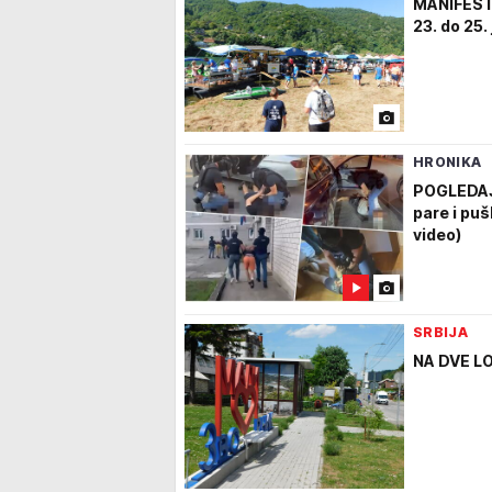
MANIFESTA
23. do 25.
HRONIKA
POGLEDAJ
pare i puš
video)
SRBIJA
NA DVE LO