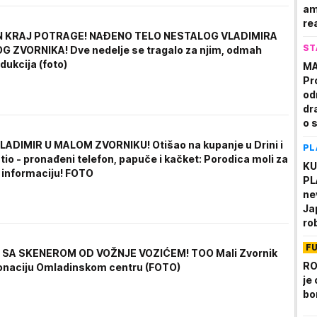
am
re
 KRAJ POTRAGE! NAĐENO TELO NESTALOG VLADIMIRA
dr
ST
 ZVORNIKA! Dve nedelje se tragalo za njim, odmah
dukcija (foto)
MA
Pr
od
dr
o 
ba
ADIMIR U MALOM ZVORNIKU! Otišao na kupanje u Drini i
PL
sa
atio - pronađeni telefon, papuče i kačket: Porodica moli za
KU
u informaciju! FOTO
PL
ne
Ja
ro
pa
F
se
SA SKENEROM OD VOŽNJE VOZIĆEM! TOO Mali Zvornik
RO
onaciju Omladinskom centru (FOTO)
je
bo