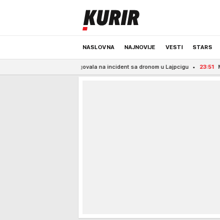
NASLOVNA
NAJNOVIJE
VESTI
STARS
inu reagovala na incident sa dronom u Lajpcigu
23:51
MAJA I ASMIN O ELI
ODRŽIVA BUDUĆNOST
REGION
NEWS