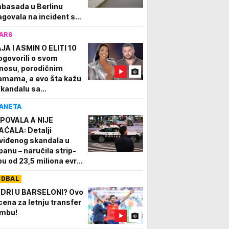
basada u Berlinu
agovala na incident sa
onom u Lajpcigu
ARS
JA I ASMIN O ELITI 10
ogovorili o svom
nosu, porodičnim
amama, a evo šta kažu
skandalu sa
nkarkom: Napravio
ANETA
m grešku
POVALA A NIJE
AĆALA: Detalji
viđenog skandala u
panu – naručila strip-
bu od 23,5 miliona evra
 sve otkazala, a evo šta
UDBAL
 krije iza prevare
DRI U BARSELONI? Ovo
 cena za letnju transfer
mbu!