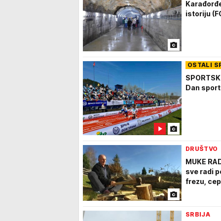
Karađorđe
istoriju (
OSTALI S
SPORTSKE 
Dan sport
DRUŠTVO
MUKE RADO
sve radi p
frezu, ce
SRBIJA