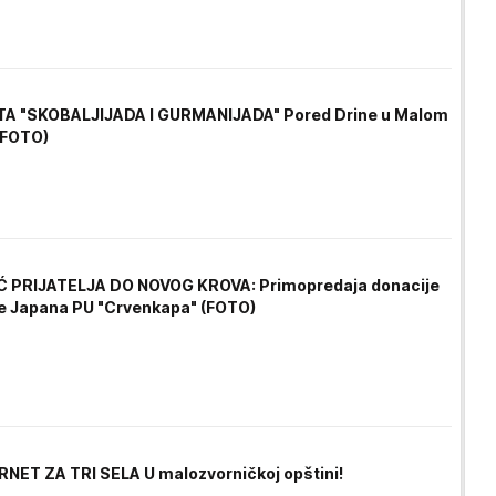
A "SKOBALJIJADA I GURMANIJADA" Pored Drine u Malom
(FOTO)
 PRIJATELJA DO NOVOG KROVA: Primopredaja donacije
 Japana PU "Crvenkapa" (FOTO)
RNET ZA TRI SELA U malozvorničkoj opštini!