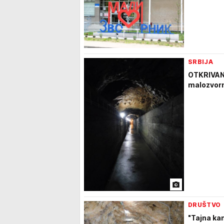
SRBIJA
OTKRIVAN
malozvor
DRUŠTVO
"Tajna ka