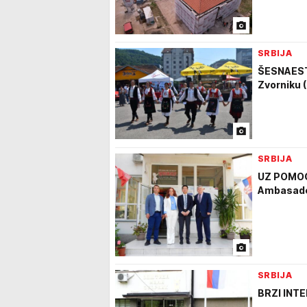
SRBIJA
ŠESNAEST
Zvorniku 
SRBIJA
UZ POMOĆ
Ambasade
SRBIJA
BRZI INTE