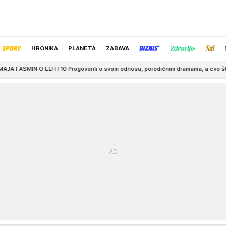
HRONIKA
PLANETA
ZABAVA
TI 10 Progovorili o svom odnosu, porodičnim dramama, a evo šta kažu o skandal
IZBOR UREDNIKA