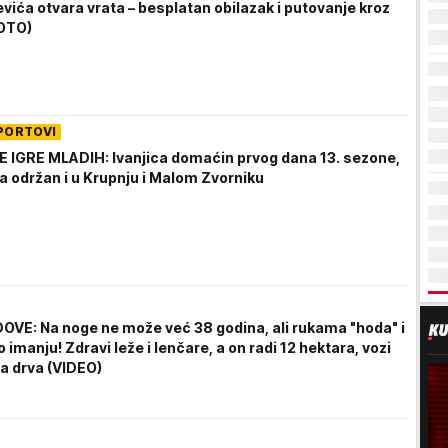
vića otvara vrata – besplatan obilazak i putovanje kroz
FOTO)
PORTOVI
IGRE MLADIH: Ivanjica domaćin prvog dana 13. sezone,
a održan i u Krupnju i Malom Zvorniku
VE: Na noge ne može već 38 godina, ali rukama "hoda" i
o imanju! Zdravi leže i lenčare, a on radi 12 hektara, vozi
pa drva (VIDEO)