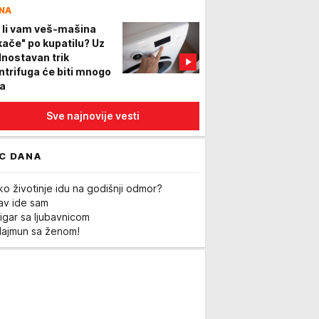
NA
 li vam veš-mašina
kače" po kupatilu? Uz
dnostavan trik
ntrifuga će biti mnogo
ša
Sve najnovije vesti
C DANA
ko životinje idu na godišnji odmor?
Lav ide sam
igar sa ljubavnicom
Majmun sa ženom!