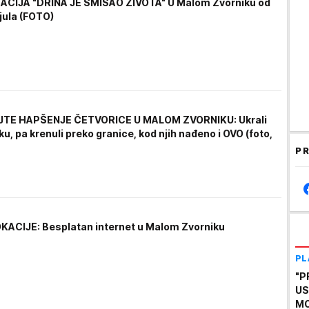
CIJA "DRINA JE SMISAO ŽIVOTA" U Malom Zvorniku od
 jula (FOTO)
TE HAPŠENJE ČETVORICE U MALOM ZVORNIKU: Ukrali
ku, pa krenuli preko granice, kod njih nađeno i OVO (foto,
PR
KACIJE: Besplatan internet u Malom Zvorniku
PL
"P
US
MO