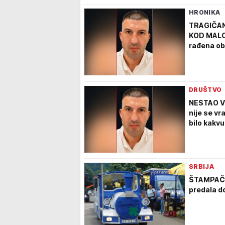
HRONIKA
TRAGIČAN
KOD MALOG
rađena ob
DRUŠTVO
NESTAO VL
nije se vr
bilo kakv
SRBIJA
ŠTAMPAČ 
predala d