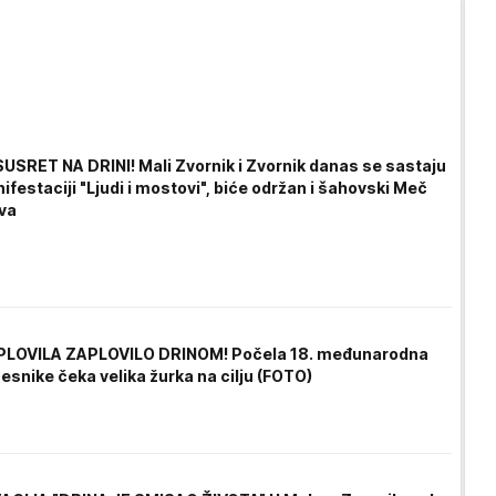
USRET NA DRINI! Mali Zvornik i Zvornik danas se sastaju
ifestaciji "Ljudi i mostovi", biće održan i šahovski Meč
tva
PLOVILA ZAPLOVILO DRINOM! Počela 18. međunarodna
esnike čeka velika žurka na cilju (FOTO)