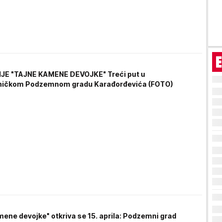
JE "TAJNE KAMENE DEVOJKE" Treći put u
ničkom Podzemnom gradu Karađorđevića (FOTO)
mene devojke" otkriva se 15. aprila: Podzemni grad