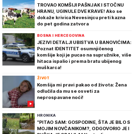
TROVAO KOMŠIJI PAŠNJAK I STOČNU
HRANU, UGINULE DVE KRAVE! Ako se
dokaže krivica Nevesinjcu preti kazna
do pet godina zatvora
BOSNA I HERCEGOVINA
JEZIVI DETALJI UBISTVA U BANOVIĆIMA:
Poznat IDENTITET osumnjičenog
komšije koji je pucao na supružnike, više
hitaca ispalio i prema bratu ubijenog
muškarca!
ŽIVOT
Komšija mi pravi pakao od života: Žena
odlučila da mu se osveti za
neprospavane noći!
HRONIKA
"PITAO SAM: GOSPODINE, ŠTA JE BILO S
MOJIM NOVČANIKOM?, ODGOVORIO JE I