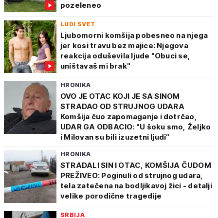
pozeleneo
LUDI SVET
Ljubomorni komšija pobesneo na njega
jer kosi travu bez majice: Njegova
reakcija oduševila ljude "Obuci se,
uništavaš mi brak"
HRONIKA
OVO JE OTAC KOJI JE SA SINOM
STRADAO OD STRUJNOG UDARA
Komšija čuo zapomaganje i dotrčao,
UDAR GA ODBACIO: "U šoku smo, Željko
i Milovan su bili izuzetni ljudi"
HRONIKA
STRADALI SIN I OTAC, KOMŠIJA ČUDOM
PREŽIVEO: Poginuli od strujnog udara,
tela zatečena na bodljikavoj žici - detalji
velike porodične tragedije
SRBIJA