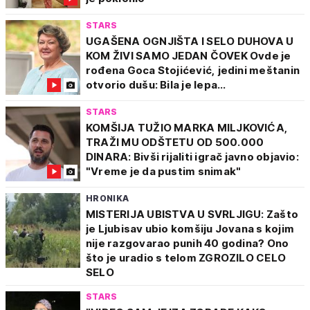
STARS
UGAŠENA OGNJIŠTA I SELO DUHOVA U
KOM ŽIVI SAMO JEDAN ČOVEK Ovde je
rođena Goca Stojićević, jedini meštanin
otvorio dušu: Bila je lepa...
STARS
KOMŠIJA TUŽIO MARKA MILJKOVIĆA,
TRAŽI MU ODŠTETU OD 500.000
DINARA: Bivši rijaliti igrač javno objavio:
"Vreme je da pustim snimak"
HRONIKA
MISTERIJA UBISTVA U SVRLJIGU: Zašto
je Ljubisav ubio komšiju Jovana s kojim
nije razgovarao punih 40 godina? Ono
što je uradio s telom ZGROZILO CELO
SELO
STARS