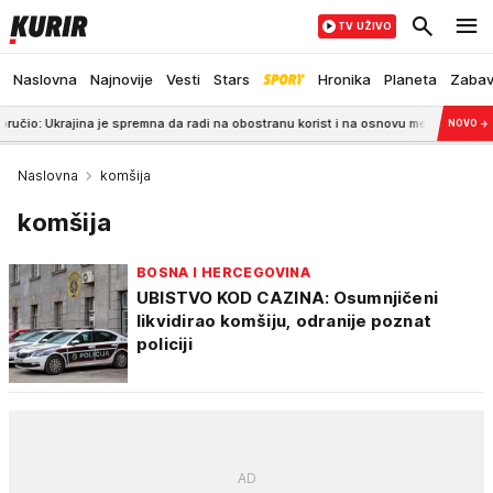
TV UŽIVO
Naslovna
Najnovije
Vesti
Stars
Hronika
Planeta
Zaba
ina je spremna da radi na obostranu korist i na osnovu međusobnog poštovanja
NOVO
→
Naslovna
komšija
komšija
BOSNA I HERCEGOVINA
UBISTVO KOD CAZINA: Osumnjičeni
likvidirao komšiju, odranije poznat
policiji