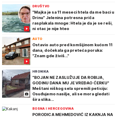
DRUŠTVO
"Majka je sa 11 meseci htela da me baci u
Drinu" Jelenina potresna priča
rasplakala mnoge: Htela je da je se reši,
ni otac je nije hteo
AUTO
Ostavio auto pred komšijinom kućom 11
dana, dočekala ga preteća poruka:
"Znam gde živiš..."
HRONIKA
"BOJAN NE ZASLUŽUJE DA ROBIJA,
GODINU DANA MU JE VREĐAO ĆERKU"
Meštani niškog sela spremili peticiju:
Osuđujemo nasilje, ali se mora gledati
šira slika...
BOSNA I HERCEGOVINA
PORODICA MEHMEDOVIĆ IZ KAKNJA NA