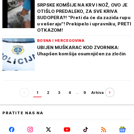
SRPSKE KOMŠIJE NA KRV I NOŽ, OVO JE
OTIŠLO PREDALEKO, ZA SVE KRIVA
SUDOPERA?! "Preti da će da zazida rupu
u vešeraju"! Prekipelo i upravniku, PRETI
OTKAZOM!
BOSNA I HERCEGOVINA
UBIJEN MUŠKARAC KOD ZVORNIKA:
Uhapšen komšija osumnjičen za zločin
1
2
3
4
…
9
Arhiva
PRATITE NAS NA