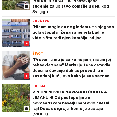
PUŠKA JE OPALILA" Nastavljeno
suđenje za ubistvo komšije u selu kod
Svrljiga
DRUŠTVO
"Nisam mogla da ne gledam u ta njegova
gola stopala" Žena zanemela kad je
videla šta radi njen komšija Indijac
ŽIVOT
"Prevarila me je sa komšijom, nisam joj
rekao da znam" Marku je žena ostavila
decu na čuvanje dok se provodila u
susednoj kući, evo kako je sve saznao
SRBIJA
VREDNI NOVICA NAPRAVIO ČUDO NA
LIMANU 4! Od pustopoljine u
novosadskom naselju napravio cvetni
raj! Deca se igraju, komšije zastaju
(VIDEO)