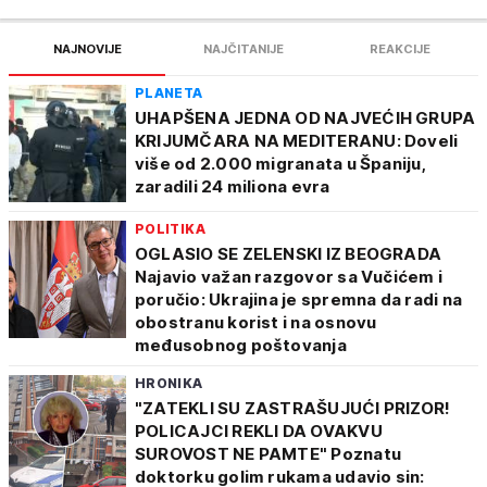
NAJNOVIJE
NAJČITANIJE
REAKCIJE
PLANETA
UHAPŠENA JEDNA OD NAJVEĆIH GRUPA
KRIJUMČARA NA MEDITERANU: Doveli
više od 2.000 migranata u Španiju,
zaradili 24 miliona evra
POLITIKA
OGLASIO SE ZELENSKI IZ BEOGRADA
Najavio važan razgovor sa Vučićem i
poručio: Ukrajina je spremna da radi na
obostranu korist i na osnovu
međusobnog poštovanja
HRONIKA
"ZATEKLI SU ZASTRAŠUJUĆI PRIZOR!
POLICAJCI REKLI DA OVAKVU
SUROVOST NE PAMTE" Poznatu
doktorku golim rukama udavio sin: