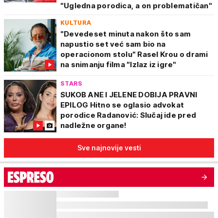
"Ugledna porodica, a on problematičan"
KULTURA
"Devedeset minuta nakon što sam
napustio set već sam bio na
operacionom stolu" Rasel Krou o drami
na snimanju filma "Izlaz iz igre"
STARS
SUKOB ANE I JELENE DOBIJA PRAVNI
EPILOG Hitno se oglasio advokat
porodice Radanović: Slučaj ide pred
nadležne organe!
Sve najnovije vesti