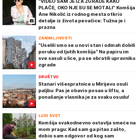
"VIDEO SAM JE IZA ZGRADE KAKO
PLAČE, OKO NJE SU SE MOTALI" Komšija
Ane Nikolić iz rodnog mesta otkrio
detalje iz života pevačice: Tužna je i
prazna
ZANIMLJIVOSTI
"Uselili smo se u novi stan i odmah dobili
poruku od ljutih komšija" Na papiru im
sve sasuli u lice, pa se obratili upravniku
zgrade
DRUŠTVO
Stanari višespratnice u Mirijevu osuli
paljbu: Pas je obavio posao u liftu, a
ponašanje vlasnika je za svaku osudu!
LUDI SVET
Komšija svakodnevno ostavlja smeće na
mom pragu: Kad sam ga pitao zašto,
dobio sam odgovor od kog sam