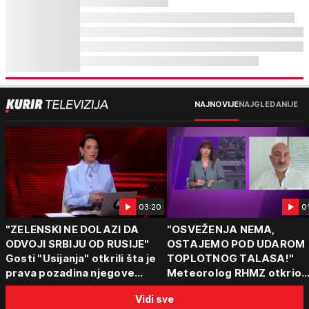
NAJNOVIJE
NAJGLEDANIJE
03:20
0
"ZELENSKI NE DOLAZI DA
"OSVEŽENJA NEMA,
ODVOJI SRBIJU OD RUSIJE"
OSTAJEMO POD UDAROM
Gosti "Usijanja" otkrili šta je
TOPLOTNOG TALASA!"
prava pozadina njegove
Meteorolog RHMZ otkrio
posete Beogradu
kakvo vreme nas čeka do
Vidi sve
kraja avgusta