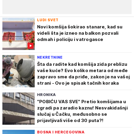
LUDI SVET
Novi komšija šokirao stanare, kad su
videli šta je izneo na balkon pozvali
odmah i policiju i vatrogasce
NEKRETNINE
Šta da radite kad komšija zida preblizu
vaše kuće? Evo koliko metara od međe
zapravo sme da priđe, zakon je na vašoj
strani - Ovo je spisak tačnih koraka
HRONIKA
"POBIĆU VAS SVE" Pretio komšijama u
zgradi pa zaradio kaznu! Nesvakidašnji
slučaj u Čačku, međusobno se
prijavljivali više od 30 puta?!
BOSNA I HERCEGOVINA