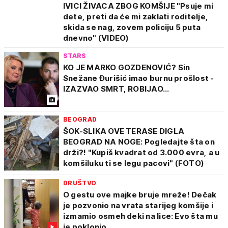
IVICI ŽIVACA ZBOG KOMŠIJE "Psuje mi
dete, preti da će mi zaklati roditelje,
skida se nag, zovem policiju 5 puta
dnevno" (VIDEO)
STARS
KO JE MARKO GOZDENOVIĆ? Sin
Snežane Đurišić imao burnu prošlost -
IZAZVAO SMRT, ROBIJAO...
BEOGRAD
ŠOK-SLIKA OVE TERASE DIGLA
BEOGRAD NA NOGE: Pogledajte šta on
drži?! "Kupiš kvadrat od 3.000 evra, a u
komšiluku ti se legu pacovi" (FOTO)
DRUŠTVO
O gestu ove majke bruje mreže! Dečak
je pozvonio na vrata starijeg komšije i
izmamio osmeh deki na lice: Evo šta mu
je poklonio