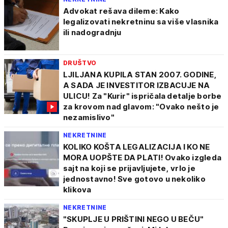
Advokat rešava dileme: Kako
legalizovati nekretninu sa više vlasnika
ili nadogradnju
DRUŠTVO
LJILJANA KUPILA STAN 2007. GODINE,
A SADA JE INVESTITOR IZBACUJE NA
ULICU! Za "Kurir" ispričala detalje borbe
za krovom nad glavom: "Ovako nešto je
nezamislivo"
NEKRETNINE
KOLIKO KOŠTA LEGALIZACIJA I KO NE
MORA UOPŠTE DA PLATI! Ovako izgleda
sajt na koji se prijavljujete, vrlo je
jednostavno! Sve gotovo u nekoliko
klikova
NEKRETNINE
"SKUPLJE U PRIŠTINI NEGO U BEČU"