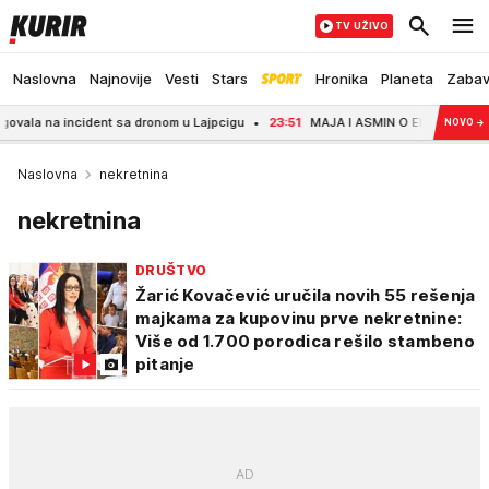
TV UŽIVO
Naslovna
Najnovije
Vesti
Stars
Hronika
Planeta
Zaba
incident sa dronom u Lajpcigu
23:51
MAJA I ASMIN O ELITI 10 Progovorili 
NOVO
→
Naslovna
nekretnina
nekretnina
DRUŠTVO
Žarić Kovačević uručila novih 55 rešenja
majkama za kupovinu prve nekretnine:
Više od 1.700 porodica rešilo stambeno
pitanje