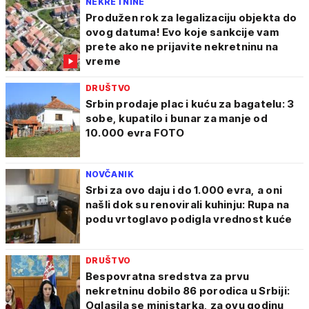
NEKRETNINE
Produžen rok za legalizaciju objekta do
ovog datuma! Evo koje sankcije vam
prete ako ne prijavite nekretninu na
vreme
DRUŠTVO
Srbin prodaje plac i kuću za bagatelu: 3
sobe, kupatilo i bunar za manje od
10.000 evra FOTO
NOVČANIK
Srbi za ovo daju i do 1.000 evra, a oni
našli dok su renovirali kuhinju: Rupa na
podu vrtoglavo podigla vrednost kuće
DRUŠTVO
Bespovratna sredstva za prvu
nekretninu dobilo 86 porodica u Srbiji:
Oglasila se ministarka, za ovu godinu