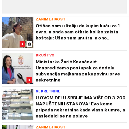
ZANIMLJIVOSTI
Otišao sam u Italiju da kupim kuću za 1
evro, a onda sam otkrio koliko zaista
koštaju: Ušao sam unutra, a ono...
DRUŠTVO
Ministarka Žarić Kovačević:
Unapredićemo postupak za dodelu
subvencija majkama za kupovinu prve
nekretnine
NEKRETNINE
U OVOM DELU SRBIJE IMA VIŠE OD 3.200
NAPUŠTENIH STANOVA! Evo kome
pripada nekretnina kada vlasnik umre, a
naslednici se ne pojave
ZANIMLJIVOSTI