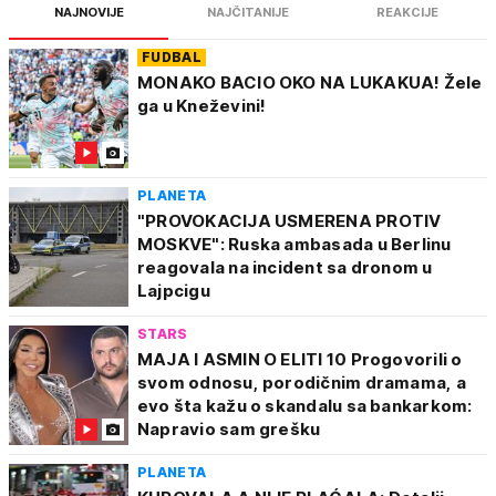
NAJNOVIJE
NAJČITANIJE
REAKCIJE
FUDBAL
MONAKO BACIO OKO NA LUKAKUA! Žele
ga u Kneževini!
PLANETA
"PROVOKACIJA USMERENA PROTIV
MOSKVE": Ruska ambasada u Berlinu
reagovala na incident sa dronom u
Lajpcigu
STARS
MAJA I ASMIN O ELITI 10 Progovorili o
svom odnosu, porodičnim dramama, a
evo šta kažu o skandalu sa bankarkom:
Napravio sam grešku
PLANETA