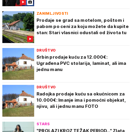
ZANIMLJIVOSTI
Prodaje se grad sa motelom, poštom i
pabom po ceni za koju možete da kupite
stan: Stari vlasnici odustali od života tu
DRUŠTVO
Srbin prodaje kuću za 12.000€:
Ugrađena PVC stolarija, laminat, ali ima
jednu manu
DRUŠTVO
Radojka prodaje kuću sa okućnicom za
10.000€: Imanje ima i pomoćni objekat,
njivu, ali i jednu manu FOTO
STARS
"PROLAZI KROZ TEŽAK PERIOD..." Zlata