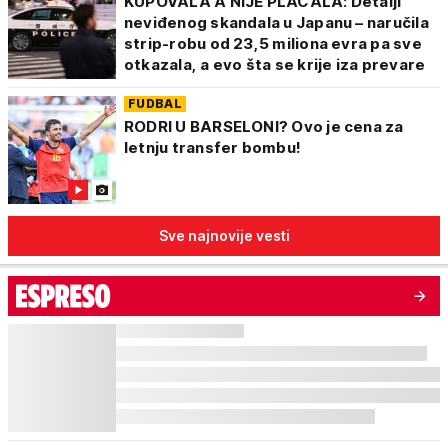
KUPOVALA A NIJE PLAĆALA: Detalji
neviđenog skandala u Japanu – naručila
strip-robu od 23,5 miliona evra pa sve
otkazala, a evo šta se krije iza prevare
FUDBAL
RODRI U BARSELONI? Ovo je cena za
letnju transfer bombu!
Sve najnovije vesti