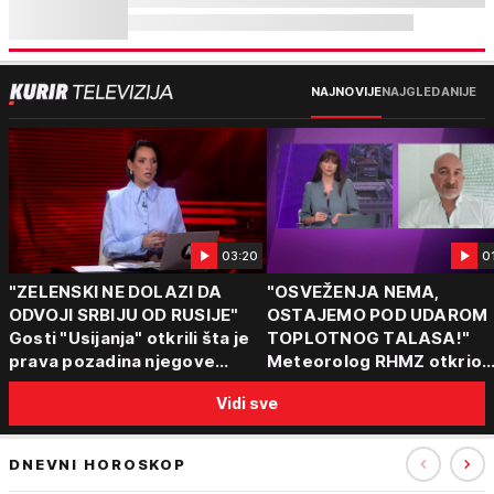
NAJNOVIJE
NAJGLEDANIJE
03:20
0
"ZELENSKI NE DOLAZI DA
"OSVEŽENJA NEMA,
ODVOJI SRBIJU OD RUSIJE"
OSTAJEMO POD UDAROM
Gosti "Usijanja" otkrili šta je
TOPLOTNOG TALASA!"
prava pozadina njegove
Meteorolog RHMZ otkrio
posete Beogradu
kakvo vreme nas čeka do
Vidi sve
kraja avgusta
DNEVNI HOROSKOP