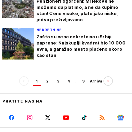
Penzioneri ogorčeni: Mi lekove ne
možemo da platimo, a ne da kupimo
stan! Cene visoke, plate jako niske,
jedva preživljavamo
NEKRETNINE
Zašto su cene nekretnina u Srbiji
paprene: Najskuplji kvadrat bio 10.000
evra, a garažno mesto plaćeno skoro
kao stan
1
2
3
4
…
9
Arhiva
PRATITE NAS NA