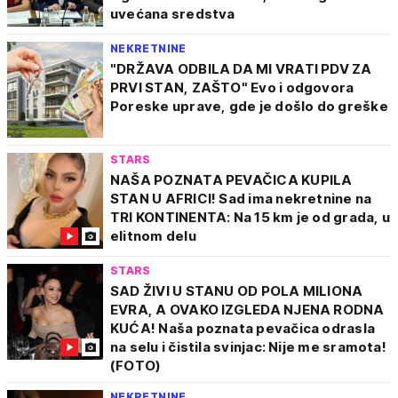
uvećana sredstva
NEKRETNINE
"DRŽAVA ODBILA DA MI VRATI PDV ZA
PRVI STAN, ZAŠTO" Evo i odgovora
Poreske uprave, gde je došlo do greške
STARS
NAŠA POZNATA PEVAČICA KUPILA
STAN U AFRICI! Sad ima nekretnine na
TRI KONTINENTA: Na 15 km je od grada, u
elitnom delu
STARS
SAD ŽIVI U STANU OD POLA MILIONA
EVRA, A OVAKO IZGLEDA NJENA RODNA
KUĆA! Naša poznata pevačica odrasla
na selu i čistila svinjac: Nije me sramota!
(FOTO)
NEKRETNINE