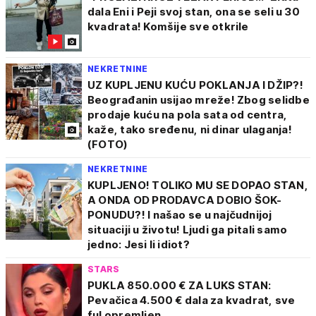
dala Eni i Peji svoj stan, ona se seli u 30
kvadrata! Komšije sve otkrile
NEKRETNINE
UZ KUPLJENU KUĆU POKLANJA I DŽIP?!
Beograđanin usijao mreže! Zbog selidbe
prodaje kuću na pola sata od centra,
kaže, tako sređenu, ni dinar ulaganja!
(FOTO)
NEKRETNINE
KUPLJENO! TOLIKO MU SE DOPAO STAN,
A ONDA OD PRODAVCA DOBIO ŠOK-
PONUDU?! I našao se u najčudnijoj
situaciji u životu! Ljudi ga pitali samo
jedno: Jesi li idiot?
STARS
PUKLA 850.000 € ZA LUKS STAN:
Pevačica 4.500 € dala za kvadrat, sve
ful opremljen