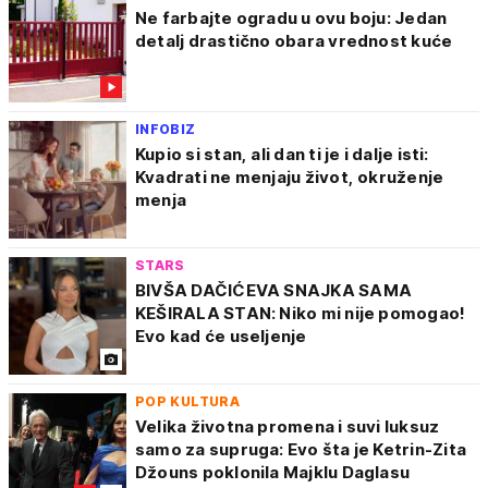
Ne farbajte ogradu u ovu boju: Jedan
detalj drastično obara vrednost kuće
INFOBIZ
Kupio si stan, ali dan ti je i dalje isti:
Kvadrati ne menjaju život, okruženje
menja
STARS
BIVŠA DAČIĆEVA SNAJKA SAMA
KEŠIRALA STAN: Niko mi nije pomogao!
Evo kad će useljenje
POP KULTURA
Velika životna promena i suvi luksuz
samo za supruga: Evo šta je Ketrin-Zita
Džouns poklonila Majklu Daglasu