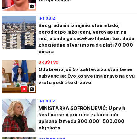
INFOBIZ
Beograđanin iznajmio stan mladoj
porodici po nižoj ceni, verovao im na
reč, a onda ga sačekao hladan tuš: Sada
zbog jedne stvari mora da plati 70.000
dinara
DRUŠTVO
Odobreno još 57 zahteva za stambene
subvencije: Evo ko sve ima pravo na ovu
vrstu podrške države
INFOBIZ
MINISTARKA SOFRONIJEVIĆ: U prvih
šest meseci primene zakona biće
upisano između 300.000 i 500.000
objekata