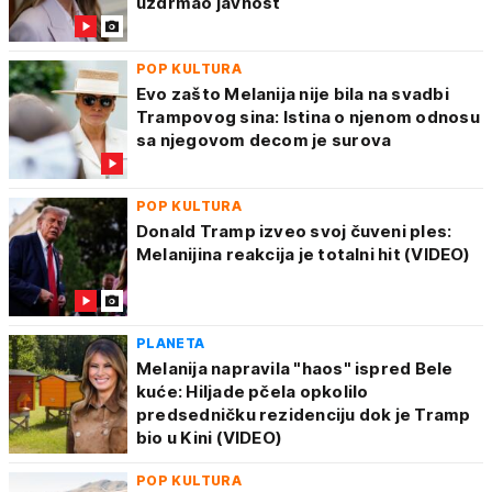
uzdrmao javnost
POP KULTURA
Evo zašto Melanija nije bila na svadbi
Trampovog sina: Istina o njenom odnosu
sa njegovom decom je surova
POP KULTURA
Donald Tramp izveo svoj čuveni ples:
Melanijina reakcija je totalni hit (VIDEO)
PLANETA
Melanija napravila "haos" ispred Bele
kuće: Hiljade pčela opkolilo
predsedničku rezidenciju dok je Tramp
bio u Kini (VIDEO)
POP KULTURA