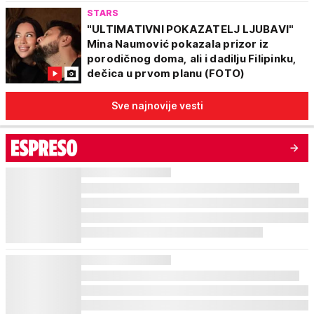
STARS
"ULTIMATIVNI POKAZATELJ LJUBAVI"
Mina Naumović pokazala prizor iz
porodičnog doma, ali i dadilju Filipinku,
dečica u prvom planu (FOTO)
Sve najnovije vesti