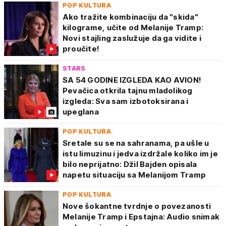
POP KULTURA
Ako tražite kombinaciju da "skida"
kilograme, učite od Melanije Tramp:
Novi stajling zaslužuje da ga vidite i
proučite!
STARS
SA 54 GODINE IZGLEDA KAO AVION!
Pevačica otkrila tajnu mladolikog
izgleda: Sva sam izbotoksirana i
upeglana
POP KULTURA
Sretale su se na sahranama, pa ušle u
istu limuzinu i jedva izdržale koliko im je
bilo neprijatno: Džil Bajden opisala
napetu situaciju sa Melanijom Tramp
POP KULTURA
Nove šokantne tvrdnje o povezanosti
Melanije Tramp i Epstajna: Audio snimak