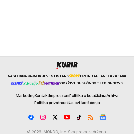
Kurir
NASLOVNA
NAJNOVIJE
VESTI
STARS
HRONIKA
PLANETA
ZABAVA
ODRŽIVA BUDUĆNOST
REGION
NEWS
Marketing
Kontakt
Impressum
Politika o kolačićima
Arhiva
Politika privatnosti
Uslovi korišćenja
© 2026. MONDO, Inc. Sva prava zadržana.