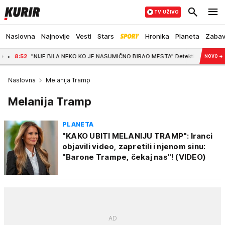
TV UŽIVO
Naslovna
Najnovije
Vesti
Stars
Hronika
Planeta
Zaba
"NIJE BILA NEKO KO JE NASUMIČNO BIRAO MESTA" Detektiv o turskom državljaninu
NOVO
→
Naslovna
Melanija Tramp
Melanija Tramp
PLANETA
"KAKO UBITI MELANIJU TRAMP": Iranci
objavili video, zapretili i njenom sinu:
"Barone Trampe, čekaj nas"! (VIDEO)