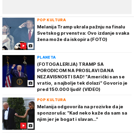
POP KULTURA
Melanija Tramp ukrala pažnju na finalu
Svetskog prvenstva: Ovo izdanje svaka
žena može da iskopira (FOTO)
PLANETA
(FOTOGALERIJA) TRAMP SA
PORODICOM NA PROSLAVI DANA
NEZAVISNOSTI SAD! "Američki san se
vratio, a najbolje tek dolazi" Govorio je
pred 150.000 ljudi! (VIDEO)
POP KULTURA
Melanija odgovorila na prozivke da je
sponzoruša: "Kad neko kaže da sam sa
njim jer je bogat i slavan..."