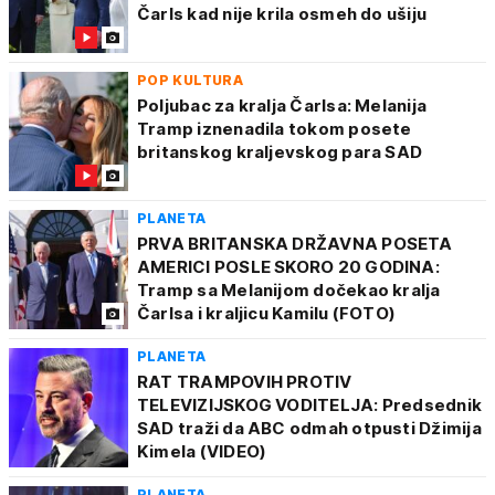
Čarls kad nije krila osmeh do ušiju
POP KULTURA
Poljubac za kralja Čarlsa: Melanija
Tramp iznenadila tokom posete
britanskog kraljevskog para SAD
PLANETA
PRVA BRITANSKA DRŽAVNA POSETA
AMERICI POSLE SKORO 20 GODINA:
Tramp sa Melanijom dočekao kralja
Čarlsa i kraljicu Kamilu (FOTO)
PLANETA
RAT TRAMPOVIH PROTIV
TELEVIZIJSKOG VODITELJA: Predsednik
SAD traži da ABC odmah otpusti Džimija
Kimela (VIDEO)
PLANETA