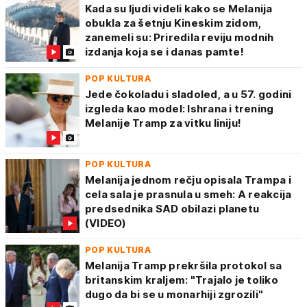
Kada su ljudi videli kako se Melanija
obukla za šetnju Kineskim zidom,
zanemeli su: Priredila reviju modnih
izdanja koja se i danas pamte!
POP KULTURA
Jede čokoladu i sladoled, a u 57. godini
izgleda kao model: Ishrana i trening
Melanije Tramp za vitku liniju!
POP KULTURA
Melanija jednom rečju opisala Trampa i
cela sala je prasnula u smeh: A reakcija
predsednika SAD obilazi planetu
(VIDEO)
POP KULTURA
Melanija Tramp prekršila protokol sa
britanskim kraljem: "Trajalo je toliko
dugo da bi se u monarhiji zgrozili"