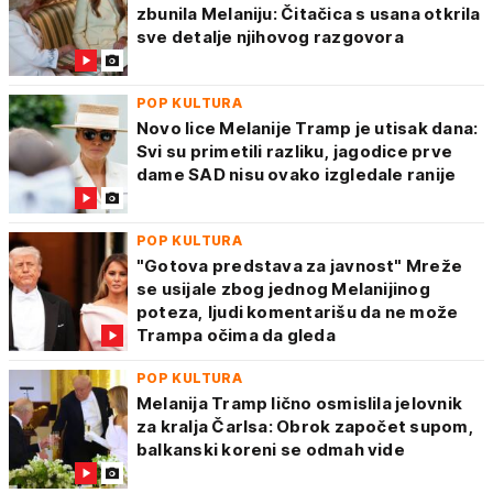
zbunila Melaniju: Čitačica s usana otkrila
sve detalje njihovog razgovora
POP KULTURA
Novo lice Melanije Tramp je utisak dana:
Svi su primetili razliku, jagodice prve
dame SAD nisu ovako izgledale ranije
POP KULTURA
"Gotova predstava za javnost" Mreže
se usijale zbog jednog Melanijinog
poteza, ljudi komentarišu da ne može
Trampa očima da gleda
POP KULTURA
Melanija Tramp lično osmislila jelovnik
za kralja Čarlsa: Obrok započet supom,
balkanski koreni se odmah vide