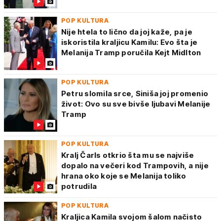
POP KULTURA
Nije htela to lično da joj kaže, pa je
iskoristila kraljicu Kamilu: Evo šta je
Melanija Tramp poručila Kejt Midlton
POP KULTURA
Petru slomila srce, Siniša joj promenio
život: Ovo su sve bivše ljubavi Melanije
Tramp
POP KULTURA
Kralj Čarls otkrio šta mu se najviše
dopalo na večeri kod Trampovih, a nije
hrana oko koje se Melanija toliko
potrudila
POP KULTURA
Kraljica Kamila svojom šalom načisto