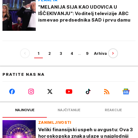
"MELANIJA SIJA KAO UDOVICA U
IŠČEKIVANJU": Voditelj televizije ABC
ismevao predsednika SAD i prvu damu
1
2
3
4
…
9
Arhiva
PRATITE NAS NA
NAJNOVIJE
NAJČITANIJE
REAKCIJE
ZANIMLJIVOSTI
Veliki finansijski uspeh u avgustu: Ova 3
horoskopska znaka ulaze u najplodniji