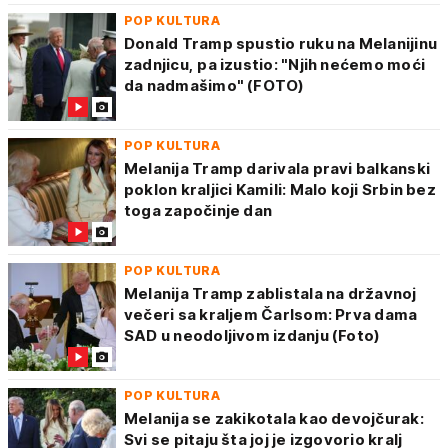
POP KULTURA
Donald Tramp spustio ruku na Melanijinu
zadnjicu, pa izustio: "Njih nećemo moći
da nadmašimo" (FOTO)
POP KULTURA
Melanija Tramp darivala pravi balkanski
poklon kraljici Kamili: Malo koji Srbin bez
toga započinje dan
POP KULTURA
Melanija Tramp zablistala na državnoj
večeri sa kraljem Čarlsom: Prva dama
SAD u neodoljivom izdanju (Foto)
POP KULTURA
Melanija se zakikotala kao devojčurak:
Svi se pitaju šta joj je izgovorio kralj