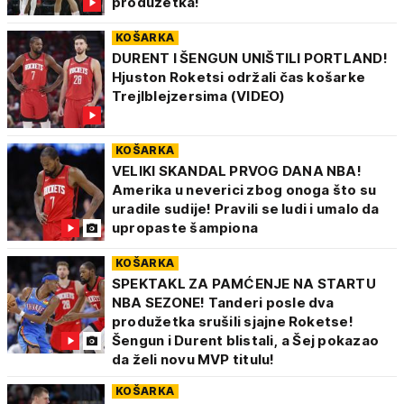
produžetka!
KOŠARKA
DURENT I ŠENGUN UNIŠTILI PORTLAND!
Hjuston Roketsi održali čas košarke
Trejlblejzersima (VIDEO)
KOŠARKA
VELIKI SKANDAL PRVOG DANA NBA!
Amerika u neverici zbog onoga što su
uradile sudije! Pravili se ludi i umalo da
upropaste šampiona
KOŠARKA
SPEKTAKL ZA PAMĆENJE NA STARTU
NBA SEZONE! Tanderi posle dva
produžetka srušili sjajne Roketse!
Šengun i Durent blistali, a Šej pokazao
da želi novu MVP titulu!
KOŠARKA