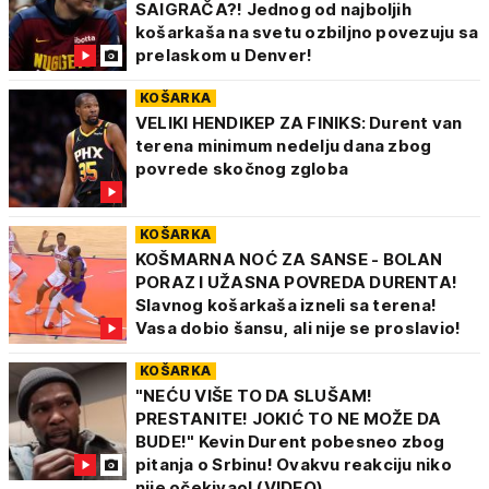
SAIGRAČA?! Jednog od najboljih
košarkaša na svetu ozbiljno povezuju sa
prelaskom u Denver!
KOŠARKA
VELIKI HENDIKEP ZA FINIKS: Durent van
terena minimum nedelju dana zbog
povrede skočnog zgloba
KOŠARKA
KOŠMARNA NOĆ ZA SANSE - BOLAN
PORAZ I UŽASNA POVREDA DURENTA!
Slavnog košarkaša izneli sa terena!
Vasa dobio šansu, ali nije se proslavio!
KOŠARKA
"NEĆU VIŠE TO DA SLUŠAM!
PRESTANITE! JOKIĆ TO NE MOŽE DA
BUDE!" Kevin Durent pobesneo zbog
pitanja o Srbinu! Ovakvu reakciju niko
nije očekivao! (VIDEO)