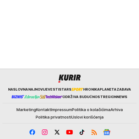
Kurir
NASLOVNA
NAJNOVIJE
VESTI
STARS
HRONIKA
PLANETA
ZABAVA
ODRŽIVA BUDUĆNOST
REGION
NEWS
Marketing
Kontakt
Impressum
Politika o kolačićima
Arhiva
Politika privatnosti
Uslovi korišćenja