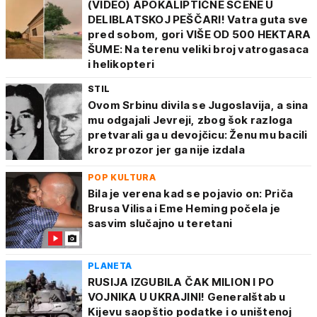
(VIDEO) APOKALIPTIČNE SCENE U
DELIBLATSKOJ PEŠČARI! Vatra guta sve
pred sobom, gori VIŠE OD 500 HEKTARA
ŠUME: Na terenu veliki broj vatrogasaca
i helikopteri
STIL
Ovom Srbinu divila se Jugoslavija, a sina
mu odgajali Jevreji, zbog šok razloga
pretvarali ga u devojčicu: Ženu mu bacili
kroz prozor jer ga nije izdala
POP KULTURA
Bila je verena kad se pojavio on: Priča
Brusa Vilisa i Eme Heming počela je
sasvim slučajno u teretani
PLANETA
RUSIJA IZGUBILA ČAK MILION I PO
VOJNIKA U UKRAJINI! Generalštab u
Kijevu saopštio podatke i o uništenoj