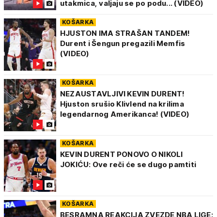
utakmica, valjaju se po podu... (VIDEO)
KOŠARKA
HJUSTON IMA STRAŠAN TANDEM!
Durent i Šengun pregazili Memfis
(VIDEO)
KOŠARKA
NEZAUSTAVLJIVI KEVIN DURENT!
Hjuston srušio Klivlend na krilima
legendarnog Amerikanca! (VIDEO)
KOŠARKA
KEVIN DURENT PONOVO O NIKOLI
JOKIĆU: Ove reči će se dugo pamtiti
KOŠARKA
BESRAMNA REAKCIJA ZVEZDE NBA LIGE: