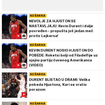
KOŠARKA
NEVOLJE ZA HJUSTON SE
NASTAVLJAJU: Kevin Durent i dalje
povređen - propušta još jedan meč
protiv Lejkersa!
KOŠARKA
KEVIN DURENT NOSIO HJUSTON DO
POBEDE: Roketsi bolji od Filadelfije uz
sjajnu partiju čuvenog Amerikanca
(VIDEO)
KOŠARKA
DURENT BLISTAO U DRAMI: Velika
pobeda Hjustona, Kari se vratio
porazom
KOŠARKA