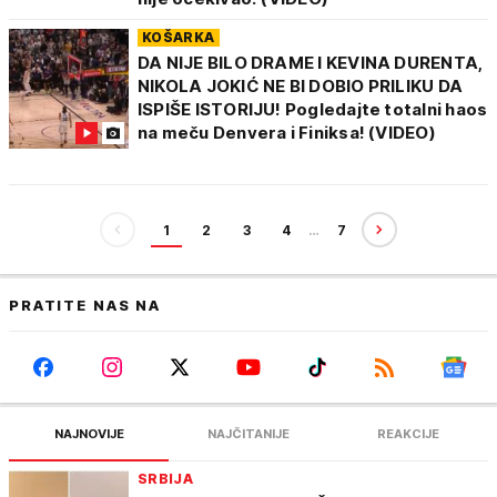
KOŠARKA
DA NIJE BILO DRAME I KEVINA DURENTA,
NIKOLA JOKIĆ NE BI DOBIO PRILIKU DA
ISPIŠE ISTORIJU! Pogledajte totalni haos
na meču Denvera i Finiksa! (VIDEO)
1
2
3
4
…
7
PRATITE NAS NA
NAJNOVIJE
NAJČITANIJE
REAKCIJE
SRBIJA