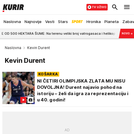
TV UŽIVO
Naslovna
Najnovije
Vesti
Stars
Hronika
Planeta
Zaba
KTARA ŠUME: Na terenu veliki broj vatrogasaca i helikopteri
18:06
Bila je
NOVO
→
Naslovna
Kevin Durent
Kevin Durent
KOŠARKA
NI ČETIRI OLIMPIJSKA ZLATA MU NISU
DOVOLJNA! Durent najavio pohod na
istoriju – želi da igra za reprezentaciju i
u 40. godini!