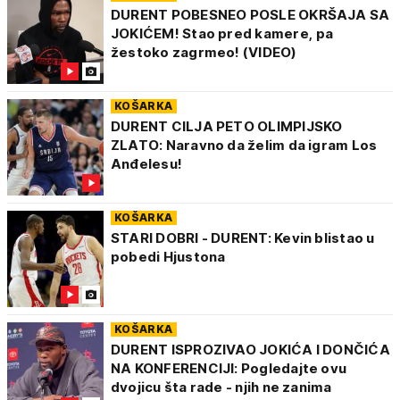
DURENT POBESNEO POSLE OKRŠAJA SA
JOKIĆEM! Stao pred kamere, pa
žestoko zagrmeo! (VIDEO)
KOŠARKA
DURENT CILJA PETO OLIMPIJSKO
ZLATO: Naravno da želim da igram Los
Anđelesu!
KOŠARKA
STARI DOBRI - DURENT: Kevin blistao u
pobedi Hjustona
KOŠARKA
DURENT ISPROZIVAO JOKIĆA I DONČIĆA
NA KONFERENCIJI: Pogledajte ovu
dvojicu šta rade - njih ne zanima