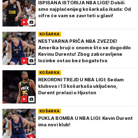
ISPISANA ISTORIJA NBA LIGE! Dobili
smo najplaćenijeg košarkaša ikada: Od
cifre će vam se zavrteti u glavi!
KOŠARKA
NESTVARNA PRIČA NBA ZVEZDE!
Amerika bruji o onome što se dogodilo
Kevinu Durentu! Zbog zaboravljene
lozinke ostao bez bogatstva
KOŠARKA
REKORDNI TREJD U NBA LIGI: Sedam
klubova i 13 košarkaša uključeno,
Durent prelazi u Hjuston
KOŠARKA
PUKLA BOMBA U NBA LIGI: Kevin Durent
ima novi klub!