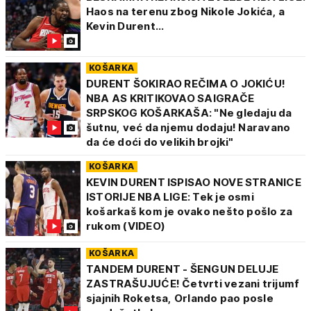
Haos na terenu zbog Nikole Jokića, a
Kevin Durent...
KOŠARKA
DURENT ŠOKIRAO REČIMA O JOKIĆU!
NBA AS KRITIKOVAO SAIGRAČE
SRPSKOG KOŠARKAŠA: "Ne gledaju da
šutnu, već da njemu dodaju! Naravano
da će doći do velikih brojki"
KOŠARKA
KEVIN DURENT ISPISAO NOVE STRANICE
ISTORIJE NBA LIGE: Tek je osmi
košarkaš kom je ovako nešto pošlo za
rukom (VIDEO)
KOŠARKA
TANDEM DURENT - ŠENGUN DELUJE
ZASTRAŠUJUĆE! Četvrti vezani trijumf
sjajnih Roketsa, Orlando pao posle