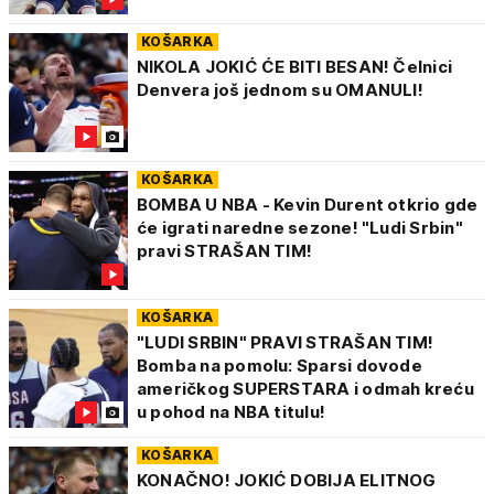
KOŠARKA
NIKOLA JOKIĆ ĆE BITI BESAN! Čelnici
Denvera još jednom su OMANULI!
KOŠARKA
BOMBA U NBA - Kevin Durent otkrio gde
će igrati naredne sezone! "Ludi Srbin"
pravi STRAŠAN TIM!
KOŠARKA
"LUDI SRBIN" PRAVI STRAŠAN TIM!
Bomba na pomolu: Sparsi dovode
američkog SUPERSTARA i odmah kreću
u pohod na NBA titulu!
KOŠARKA
KONAČNO! JOKIĆ DOBIJA ELITNOG