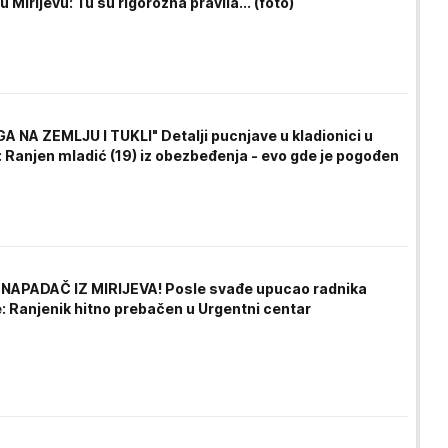
u Mirijevu: Tu su rigorozna pravila... (foto)
A NA ZEMLJU I TUKLI" Detalji pucnjave u kladionici u
 Ranjen mladić (19) iz obezbeđenja - evo gde je pogođen
APADAČ IZ MIRIJЕVA! Posle svađe upucao radnika
e: Ranjenik hitno prebačen u Urgentni centar