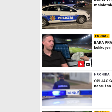
maloletni
FUDBAL
BAKA PRA
koliko je n
HRONIKA
OPLJAČKA
naoružan 