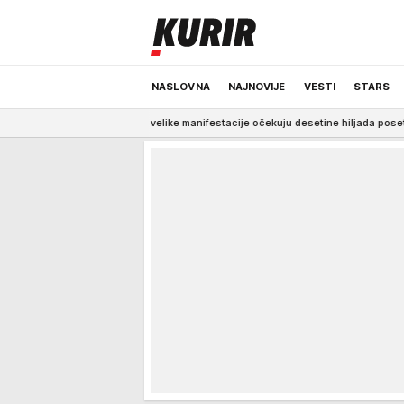
NASLOVNA
NAJNOVIJE
VESTI
STARS
Četiri velike manifestacije očekuju desetine hiljada posetilaca
2:47
BE
ODRŽIVA BUDUĆNOST
REGION
NEWS