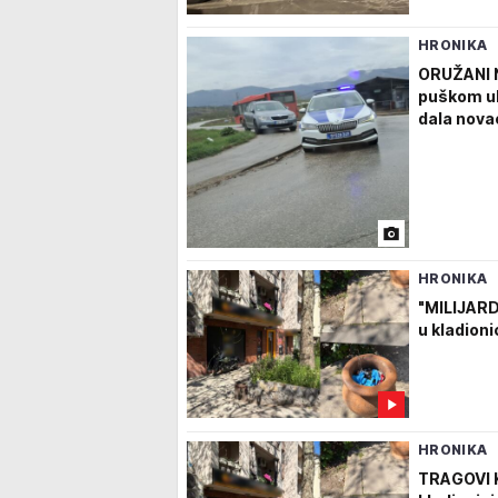
HRONIKA
ORUŽANI 
puškom ul
dala nov
HRONIKA
"MILIJARD
u kladionic
HRONIKA
TRAGOVI K