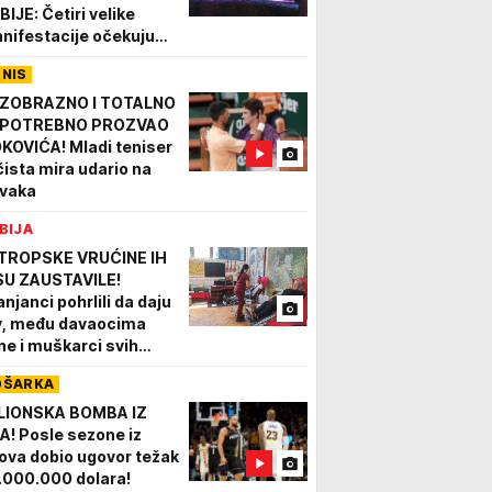
BIJE: Četiri velike
nifestacije očekuju
setine hiljada
ENIS
setilaca
ZOBRAZNO I TOTALNO
POTREBNO PROZVAO
KOVIĆA! Mladi teniser
 čista mira udario na
vaka
BIJA
 TROPSKE VRUĆINE IH
SU ZAUSTAVILE!
anjanci pohrlili da daju
v, među davaocima
ne i muškarci svih
neracija
OŠARKA
LIONSKA BOMBA IZ
A! Posle sezone iz
ova dobio ugovor težak
.000.000 dolara!