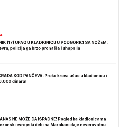
RA
IK (17) UPAO U KLADIONICU U PODGORICI SA NOŽEM:
vra, policija ga brzo pronašla i uhapsila
RAĐA KOD PANČEVA: Preko krova ušao u kladionicu i
.000 dinara!
ANAS NE MOŽE DA ISPADNE! Pogled ka kladionicama
ezonski evropski debi na Marakani daje neverovatnu