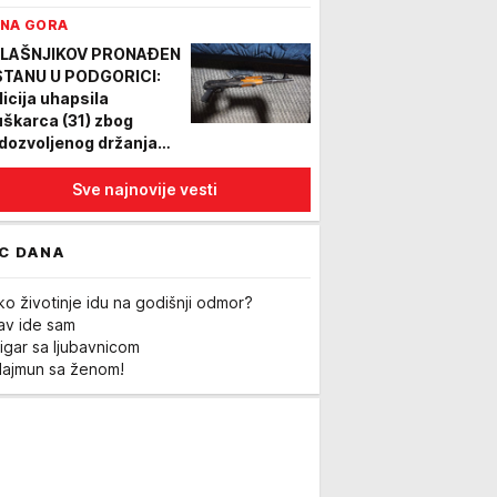
NA GORA
LAŠNJIKOV PRONAĐEN
STANU U PODGORICI:
licija uhapsila
škarca (31) zbog
dozvoljenog držanja
užja
Sve najnovije vesti
C DANA
ko životinje idu na godišnji odmor?
Lav ide sam
igar sa ljubavnicom
Majmun sa ženom!