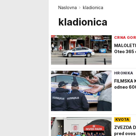
Naslovna
kladionica
kladionica
CRNA GO
MALOLETN
Oteo 365 e
HRONIKA
FILMSKA K
odneo 600
KVOTA
ZVEZDA D
pred ovos