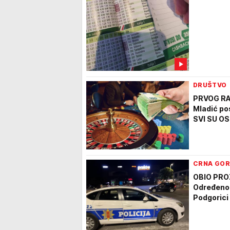
DRUŠTVO
PRVOG RA
Mladić pos
SVI SU OS
CRNA GO
OBIO PRO
Određeno 
Podgorici