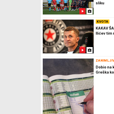
sliku
KVOTA
KAKAV ŠAM
Ilićev tim 
ZANIMLJI
Dobio na k
Greška ko