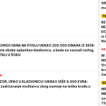
SR
ma
de
T
po
BE
NE
ĐO
iz
No
DNOG DANA NA POSLU UKRAO 200.000 DINARA IZ SEFA:
SR
le obuke opljačkao kladionicu, a kada su saznali razlog,
TALI U ŠOKU
NI
NI
Vr
kr
že
RA
ge
ZOR, UPAO U KLADIONICU I UKRAO VIŠE 6.000 EVRA:
K
zadržavanje muškarcu zbog sumnje na tešku krađu u
MI
NB
sn
73