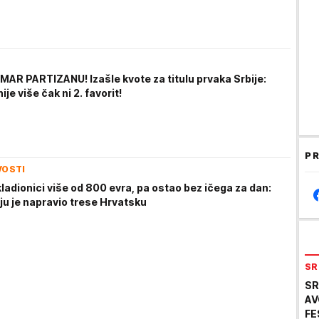
AR PARTIZANU! Izašle kvote za titulu prvaka Srbije:
nije više čak ni 2. favorit!
PR
VOSTI
ladionici više od 800 evra, pa ostao bez ičega za dan:
ju je napravio trese Hrvatsku
SR
SR
AV
FE