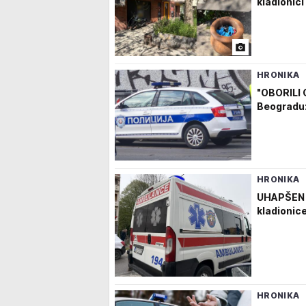
kladionici 
HRONIKA
"OBORILI G
Beogradu:
HRONIKA
UHAPŠEN N
kladionic
HRONIKA