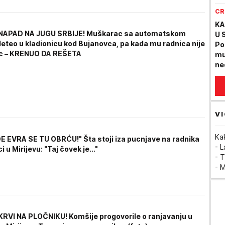
CR
KA
NAPAD NA JUGU SRBIJE! Muškarac sa automatskom
U 
eteo u kladionicu kod Bujanovca, pa kada mu radnica nije
Po
ac – KRENUO DA REŠETA
mu
ne
or
VI
Ka
E EVRA SE TU OBRĆU!" Šta stoji iza pucnjave na radnika
- 
i u Mirijevu: "Taj čovek je..."
- T
- 
RVI NA PLOČNIKU! Komšije progovorile o ranjavanju u