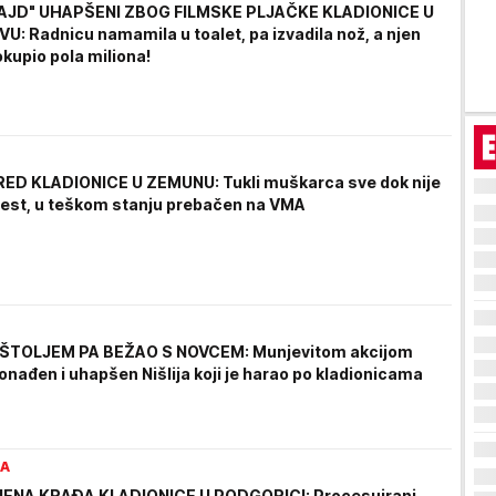
KLAJD" UHAPŠENI ZBOG FILMSKE PLJAČKE KLADIONICE U
: Radnicu namamila u toalet, pa izvadila nož, a njen
kupio pola miliona!
ED KLADIONICE U ZEMUNU: Tukli muškarca sve dok nije
vest, u teškom stanju prebačen na VMA
IŠTOLJEM PA BEŽAO S NOVCEM: Munjevitom akcijom
ronađen i uhapšen Nišlija koji je harao po kladionicama
RA
ENA KRAĐA KLADIONICE U PODGORICI: Procesuirani