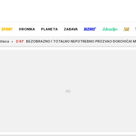
HRONIKA
PLANETA
ZABAVA
ZOBRAZNO I TOTALNO NEPOTREBNO PROZVAO ĐOKOVIĆA! Mladi teniser iz čista 
IZBOR UREDNIKA