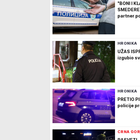
"BONI I 
SMEDEREVU
partner po
HRONIKA
UŽAS ISPR
izgubio s
HRONIKA
PRETIO P
policije p
CRNA GO
RASVETLJ