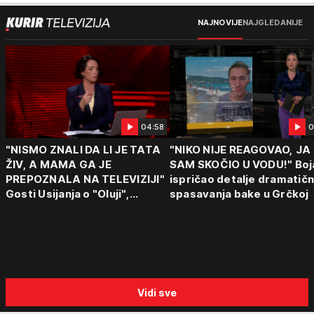
NAJNOVIJE
NAJGLEDANIJE
04:58
0
"NISMO ZNALI DA LI JE TATA
"NIKO NIJE REAGOVAO, JA
ŽIV, A MAMA GA JE
SAM SKOČIO U VODU!" Boj
PREPOZNALA NA TELEVIZIJI"
ispričao detalje dramatič
Gosti Usijanja o "Oluji",
spasavanja bake u Grčkoj
egzodusu Srba i stravičnim
svedočenjima
Vidi sve