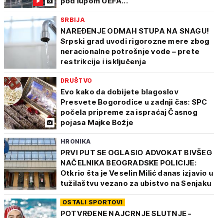
pod lupom UEFA...
SRBIJA
NAREĐENJE ODMAH STUPA NA SNAGU!
Srpski grad uvodi rigorozne mere zbog
neracionalne potrošnje vode – prete
restrikcije i isključenja
DRUŠTVO
Evo kako da dobijete blagoslov
Presvete Bogorodice u zadnji čas: SPC
počela pripreme za ispraćaj Časnog
pojasa Majke Božje
HRONIKA
PRVI PUT SE OGLASIO ADVOKAT BIVŠEG
NAČELNIKA BEOGRADSKE POLICIJE:
Otkrio šta je Veselin Milić danas izjavio u
tužilaštvu vezano za ubistvo na Senjaku
OSTALI SPORTOVI
POTVRĐENE NAJCRNJE SLUTNJE -