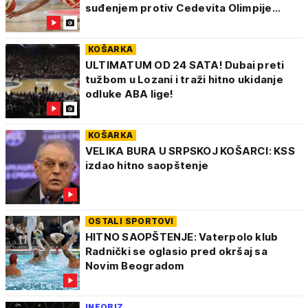
suđenjem protiv Cedevita Olimpije...
KOŠARKA
ULTIMATUM OD 24 SATA! Dubai preti
tužbom u Lozani i traži hitno ukidanje
odluke ABA lige!
KOŠARKA
VELIKA BURA U SRPSKOJ KOŠARCI: KSS
izdao hitno saopštenje
OSTALI SPORTOVI
HITNO SAOPŠTENJE: Vaterpolo klub
Radnički se oglasio pred okršaj sa
Novim Beogradom
INFOBIZ