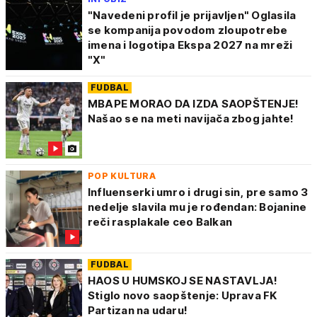
"Navedeni profil je prijavljen" Oglasila
se kompanija povodom zloupotrebe
imena i logotipa Ekspa 2027 na mreži
"X"
FUDBAL
MBAPE MORAO DA IZDA SAOPŠTENJE!
Našao se na meti navijača zbog jahte!
POP KULTURA
Influenserki umro i drugi sin, pre samo 3
nedelje slavila mu je rođendan: Bojanine
reči rasplakale ceo Balkan
FUDBAL
HAOS U HUMSKOJ SE NASTAVLJA!
Stiglo novo saopštenje: Uprava FK
Partizan na udaru!