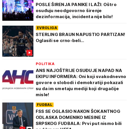
POSLE ŠIRENJA PANIKE I LAŽI: Oštro
osuđuju neodgovorno širenje
dezinformacija, incidenta nije bilo!
EVROLIGA
STERLING BRAUN NAPUSTIO PARTIZAN!
Oglasili se crno-beli...
POLITIKA
ANS NAJOŠTRIJE OSUĐUJE NAPAD NA
EKIPU INFORMERA: Oni koji svakodnevno
govore o slobodi i demokratiji pokazali
su da im smetaju mediji koji drugačije
misle!
FUDBAL
FSS SE OGLASIO NAKON ŠOKANTNOG
ODLASKA DOMENIKO MESINE IZ
SRPSKOG FUDBALA: Prvi put nismo bili