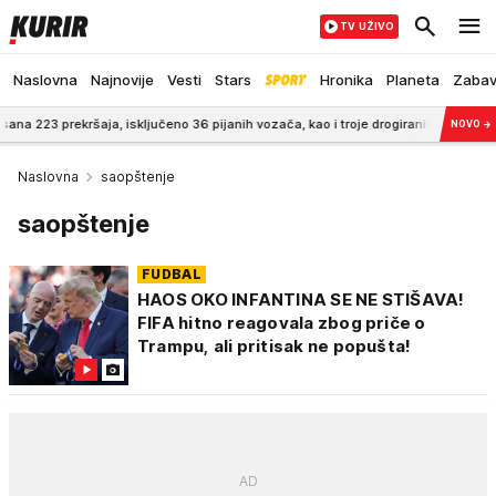
TV UŽIVO
Naslovna
Najnovije
Vesti
Stars
Hronika
Planeta
Zaba
ja, isključeno 36 pijanih vozača, kao i troje drogiranih
5:34
Bakin recep
NOVO
→
Naslovna
saopštenje
saopštenje
FUDBAL
HAOS OKO INFANTINA SE NE STIŠAVA!
FIFA hitno reagovala zbog priče o
Trampu, ali pritisak ne popušta!