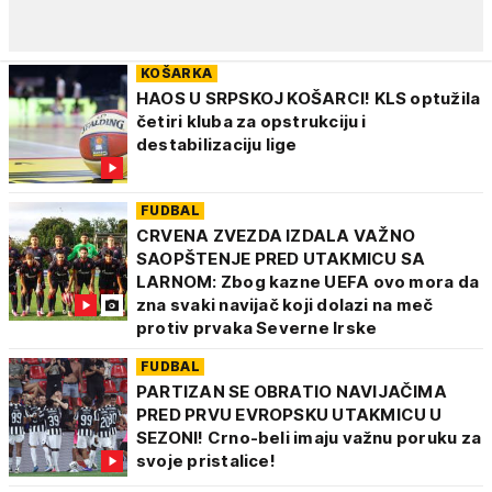
KOŠARKA
HAOS U SRPSKOJ KOŠARCI! KLS optužila
četiri kluba za opstrukciju i
destabilizaciju lige
FUDBAL
CRVENA ZVEZDA IZDALA VAŽNO
SAOPŠTENJE PRED UTAKMICU SA
LARNOM: Zbog kazne UEFA ovo mora da
zna svaki navijač koji dolazi na meč
protiv prvaka Severne Irske
FUDBAL
PARTIZAN SE OBRATIO NAVIJAČIMA
PRED PRVU EVROPSKU UTAKMICU U
SEZONI! Crno-beli imaju važnu poruku za
svoje pristalice!