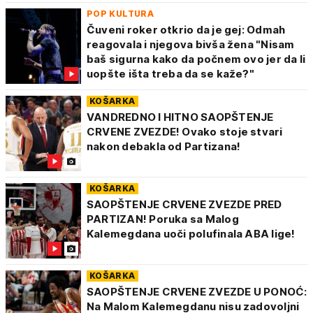
POP KULTURA
Čuveni roker otkrio da je gej: Odmah
reagovala i njegova bivša žena "Nisam
baš sigurna kako da počnem ovo jer da li
uopšte išta treba da se kaže?"
KOŠARKA
VANDREDNO I HITNO SAOPŠTENJE
CRVENE ZVEZDE! Ovako stoje stvari
nakon debakla od Partizana!
KOŠARKA
SAOPŠTENJE CRVENE ZVEZDE PRED
PARTIZAN! Poruka sa Malog
Kalemegdana uoči polufinala ABA lige!
KOŠARKA
SAOPŠTENJE CRVENE ZVEZDE U PONOĆ:
Na Malom Kalemegdanu nisu zadovoljni