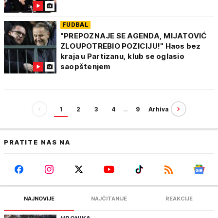
FUDBAL
"PREPOZNAJE SE AGENDA, MIJATOVIĆ
ZLOUPOTREBIO POZICIJU!" Haos bez
kraja u Partizanu, klub se oglasio
saopštenjem
1
2
3
4
…
9
Arhiva
PRATITE NAS NA
NAJNOVIJE
NAJČITANIJE
REAKCIJE