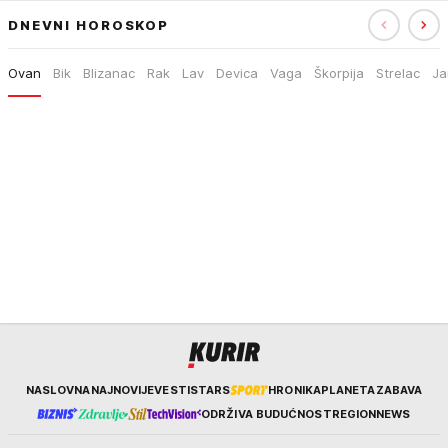
DNEVNI HOROSKOP
Ovan
Bik
Blizanac
Rak
Lav
Devica
Vaga
Škorpija
Strelac
Ja
Kurir
NASLOVNA
NAJNOVIJE
VESTI
STARS
HRONIKA
PLANETA
ZABAVA
ODRŽIVA BUDUĆNOST
REGION
NEWS