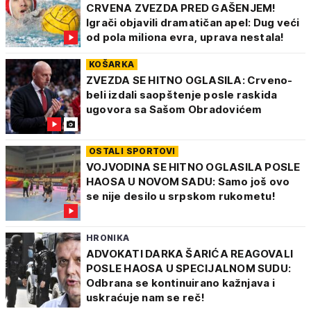
CRVENA ZVEZDA PRED GAŠENJEM!
Igrači objavili dramatičan apel: Dug veći
od pola miliona evra, uprava nestala!
KOŠARKA
ZVEZDA SE HITNO OGLASILA: Crveno-
beli izdali saopštenje posle raskida
ugovora sa Sašom Obradovićem
OSTALI SPORTOVI
VOJVODINA SE HITNO OGLASILA POSLE
HAOSA U NOVOM SADU: Samo još ovo
se nije desilo u srpskom rukometu!
HRONIKA
ADVOKATI DARKA ŠARIĆA REAGOVALI
POSLE HAOSA U SPECIJALNOM SUDU:
Odbrana se kontinuirano kažnjava i
uskraćuje nam se reč!