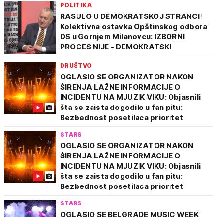
POLITIKA
RASULO U DEMOKRATSKOJ STRANCI!
Kolektivna ostavka Opštinskog odbora
DS u Gornjem Milanovcu: IZBORNI
PROCES NIJE - DEMOKRATSKI
DRUŠTVO
OGLASIO SE ORGANIZATOR NAKON
ŠIRENJA LAŽNE INFORMACIJE O
INCIDENTU NA MJUZIK VIKU: Objasnili
šta se zaista dogodilo u fan pitu:
Bezbednost posetilaca prioritet
STARS
OGLASIO SE ORGANIZATOR NAKON
ŠIRENJA LAŽNE INFORMACIJE O
INCIDENTU NA MJUZIK VIKU: Objasnili
šta se zaista dogodilo u fan pitu:
Bezbednost posetilaca prioritet
STARS
OGLASIO SE BELGRADE MUSIC WEEK