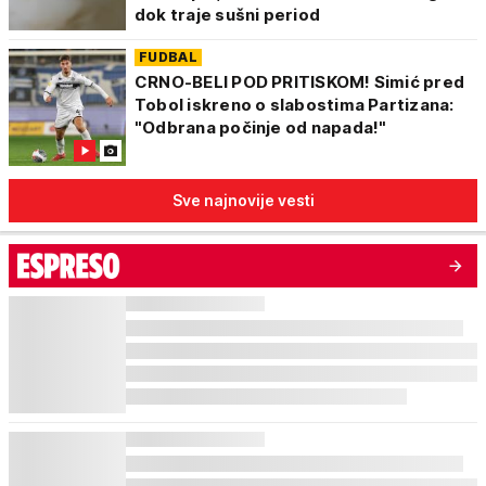
dok traje sušni period
FUDBAL
CRNO-BELI POD PRITISKOM! Simić pred
Tobol iskreno o slabostima Partizana:
"Odbrana počinje od napada!"
Sve najnovije vesti