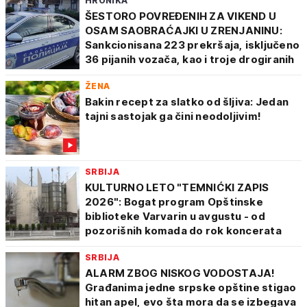
HRONIKA
ŠESTORO POVREĐENIH ZA VIKEND U
OSAM SAOBRAĆAJKI U ZRENJANINU:
Sankcionisana 223 prekršaja, isključeno
36 pijanih vozača, kao i troje drogiranih
ŽENA
Bakin recept za slatko od šljiva: Jedan
tajni sastojak ga čini neodoljivim!
SRBIJA
KULTURNO LETO "TEMNIĆKI ZAPIS
2026": Bogat program Opštinske
biblioteke Varvarin u avgustu - od
pozorišnih komada do rok koncerata
SRBIJA
ALARM ZBOG NISKOG VODOSTAJA!
Građanima jedne srpske opštine stigao
hitan apel, evo šta mora da se izbegava