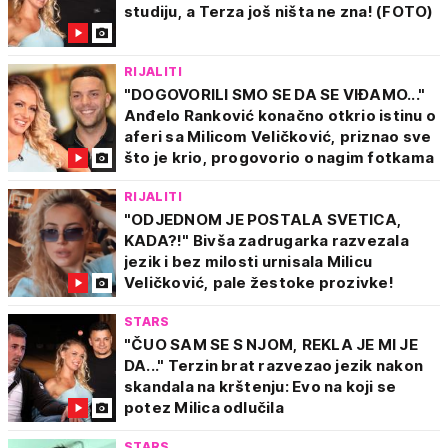
studiju, a Terza još ništa ne zna! (FOTO)
RIJALITI
"DOGOVORILI SMO SE DA SE VIĐAMO..."
Anđelo Ranković konačno otkrio istinu o
aferi sa Milicom Veličković, priznao sve
što je krio, progovorio o nagim fotkama
RIJALITI
"ODJEDNOM JE POSTALA SVETICA,
KADA?!" Bivša zadrugarka razvezala
jezik i bez milosti urnisala Milicu
Veličković, pale žestoke prozivke!
STARS
"ČUO SAM SE S NJOM, REKLA JE MI JE
DA..." Terzin brat razvezao jezik nakon
skandala na krštenju: Evo na koji se
potez Milica odlučila
STARS