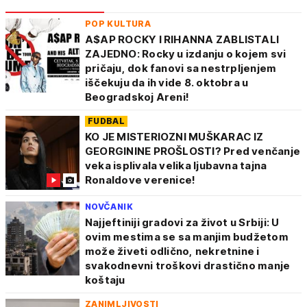
POP KULTURA
A$AP ROCKY I RIHANNA ZABLISTALI
ZAJEDNO: Rocky u izdanju o kojem svi
pričaju, dok fanovi sa nestrpljenjem
iščekuju da ih vide 8. oktobra u
Beogradskoj Areni!
FUDBAL
KO JE MISTERIOZNI MUŠKARAC IZ
GEORGININE PROŠLOSTI? Pred venčanje
veka isplivala velika ljubavna tajna
Ronaldove verenice!
NOVČANIK
Najjeftiniji gradovi za život u Srbiji: U
ovim mestima se sa manjim budžetom
može živeti odlično, nekretnine i
svakodnevni troškovi drastično manje
koštaju
ZANIMLJIVOSTI