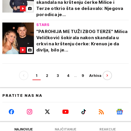
skandala na krštenju ćerke Milice i
Terze otkrio šta se dešavalo: Njegova
porodica je...
STARS
"PAROHIJA ME TUŽI ZBOG TERZE" Milica
Veličković šokirala nakon skandala u
crkvi na krštenju ćerke: Krenuo je da
divlja, bilo je...
1
2
3
4
…
9
Arhiva
PRATITE NAS NA
NAJNOVIJE
NAJČITANIJE
REAKCIJE