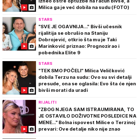
izneo oštre optužbe na račun bivše, a
Milica ga je već dobila na sudu (FOTO)
STARS
"SVE JE OGAVNIJA..." Bivši učesnik
rijalitija se obrušio na Staniju
Dobrojević, otkrio šta mu je Taki
Marinković priznao: Prognozirao i
pobednika Elite 9
STARS
"TEK SMO POČELI" Milica Veličković
dobila Terzu na sudu: Ovo su svi detalji
presude, ona se oglasila: Evo šta će njen
bivši morati da uradi
RIJALITI
"ZBOG NJEGA SAM ISTRAUMIRANA, TO
JE OSTAVILO DOŽIVOTNE POSLEDICE NA
MENE..." Bolna ispovest Milice o Terzinoj
prevari: Ove detalje niko nije znao