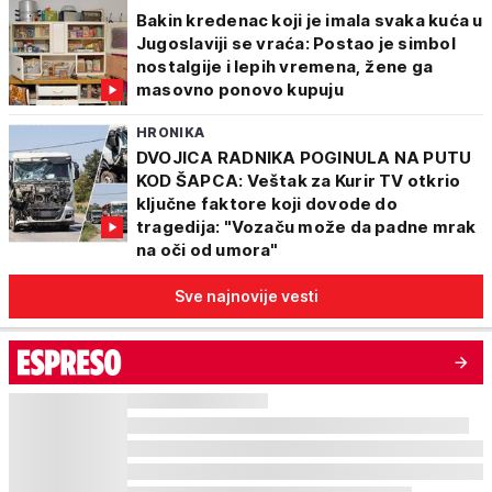
Bakin kredenac koji je imala svaka kuća u
Jugoslaviji se vraća: Postao je simbol
nostalgije i lepih vremena, žene ga
masovno ponovo kupuju
HRONIKA
DVOJICA RADNIKA POGINULA NA PUTU
KOD ŠAPCA: Veštak za Kurir TV otkrio
ključne faktore koji dovode do
tragedija: "Vozaču može da padne mrak
na oči od umora"
Sve najnovije vesti