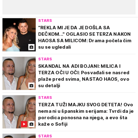
STARS
"REKLA MI JE DA JE DOŠLA SA
DEČKOM..." OGLASIO SE TERZA NAKON
HAOSA SA MILICOM: Drama počela čim
su se ugledali
STARS
SKANDAL NA ADI BOJANI: MILICA I
TERZA OČI U OČI: Posvađali se nasred
plaže pred svima, NASTAO HAOS, ovo
su detalji
STARS
TERZA TUŽI MAJKU SVOG DETETA! Ovo
nema ni u španskim serijama: Tvrdi da je
porodica ponosna na njega, a evo šta
kaže o Sofiji
STARS