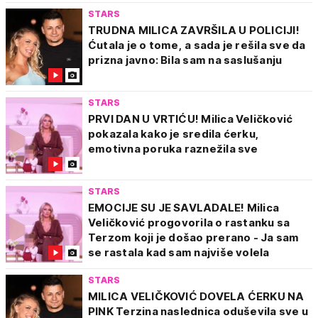
STARS
TRUDNA MILICA ZAVRŠILA U POLICIJI!
Ćutala je o tome, a sada je rešila sve da
prizna javno: Bila sam na saslušanju
STARS
PRVI DAN U VRTIĆU! Milica Veličković
pokazala kako je sredila ćerku,
emotivna poruka raznežila sve
STARS
EMOCIJE SU JE SAVLADALE! Milica
Veličković progovorila o rastanku sa
Terzom koji je došao prerano - Ja sam
se rastala kad sam najviše volela
STARS
MILICA VELIČKOVIĆ DOVELA ĆERKU NA
PINK Terzina naslednica oduševila sve u