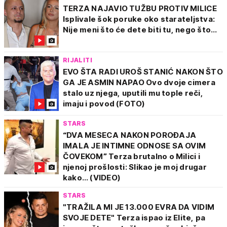
TERZA NAJAVIO TUŽBU PROTIV MILICE
Isplivale šok poruke oko starateljstva:
Nije meni što će dete biti tu, nego što...
RIJALITI
EVO ŠTA RADI UROŠ STANIĆ NAKON ŠTO
GA JE ASMIN NAPAO Ovo dvoje cimera
stalo uz njega, uputili mu tople reči,
imaju i povod (FOTO)
STARS
“DVA MESECA NAKON POROĐAJA
IMALA JE INTIMNE ODNOSE SA OVIM
ČOVEKOM” Terza brutalno o Milici i
njenoj prošlosti: Slikao je moj drugar
kako… (VIDEO)
STARS
"TRAŽILA MI JE 13.000 EVRA DA VIDIM
SVOJE DETE" Terza ispao iz Elite, pa