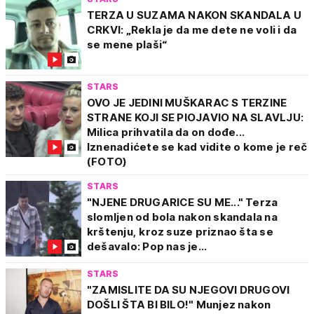
TERZA U SUZAMA NAKON SKANDALA U
CRKVI: „Rekla je da me dete ne voli i da
se mene plaši“
STARS
OVO JE JEDINI MUŠKARAC S TERZINE
STRANE KOJI SE PIOJAVIO NA SLAVLJU:
Milica prihvatila da on dođe...
Iznenadićete se kad vidite o kome je reč
(FOTO)
STARS
"NJENE DRUGARICE SU ME..." Terza
slomljen od bola nakon skandala na
krštenju, kroz suze priznao šta se
dešavalo: Pop nas je...
STARS
"ZAMISLITE DA SU NJEGOVI DRUGOVI
DOŠLI ŠTA BI BILO!" Munjez nakon