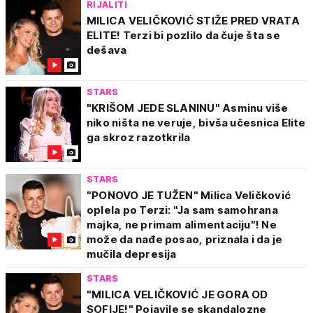
RIJALITI
MILICA VELIČKOVIĆ STIŽE PRED VRATA
ELITE! Terzi bi pozlilo da čuje šta se
dešava
STARS
"KRIŠOM JEDE SLANINU" Asminu više
niko ništa ne veruje, bivša učesnica Elite
ga skroz razotkrila
STARS
"PONOVO JE TUŽEN" Milica Veličković
oplela po Terzi: "Ja sam samohrana
majka, ne primam alimentaciju"! Ne
može da nađe posao, priznala i da je
mučila depresija
STARS
"MILICA VELIČKOVIĆ JE GORA OD
SOFIJE!" Pojavile se skandalozne