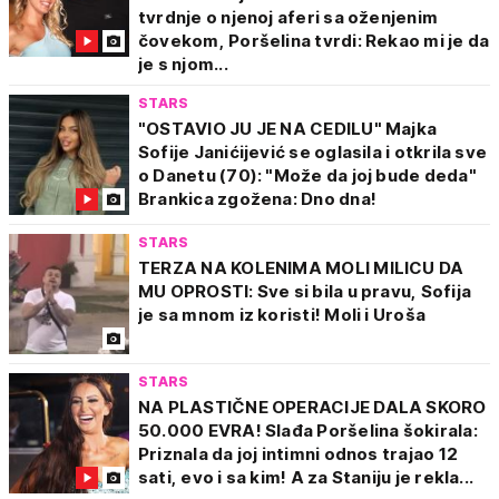
tvrdnje o njenoj aferi sa oženjenim
čovekom, Poršelina tvrdi: Rekao mi je da
je s njom...
STARS
"OSTAVIO JU JE NA CEDILU" Majka
Sofije Janićijević se oglasila i otkrila sve
o Danetu (70): "Može da joj bude deda"
Brankica zgožena: Dno dna!
STARS
TERZA NA KOLENIMA MOLI MILICU DA
MU OPROSTI: Sve si bila u pravu, Sofija
je sa mnom iz koristi! Moli i Uroša
STARS
NA PLASTIČNE OPERACIJE DALA SKORO
50.000 EVRA! Slađa Poršelina šokirala:
Priznala da joj intimni odnos trajao 12
sati, evo i sa kim! A za Staniju je rekla...