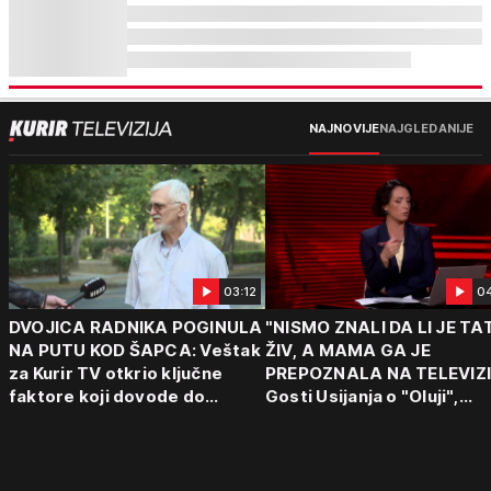
NAJNOVIJE
NAJGLEDANIJE
03:12
0
DVOJICA RADNIKA POGINULA
"NISMO ZNALI DA LI JE TA
NA PUTU KOD ŠAPCA: Veštak
ŽIV, A MAMA GA JE
za Kurir TV otkrio ključne
PREPOZNALA NA TELEVIZI
faktore koji dovode do
Gosti Usijanja o "Oluji",
tragedija: "Vozaču može da
egzodusu Srba i stravični
padne mrak na oči od umora"
svedočenjima