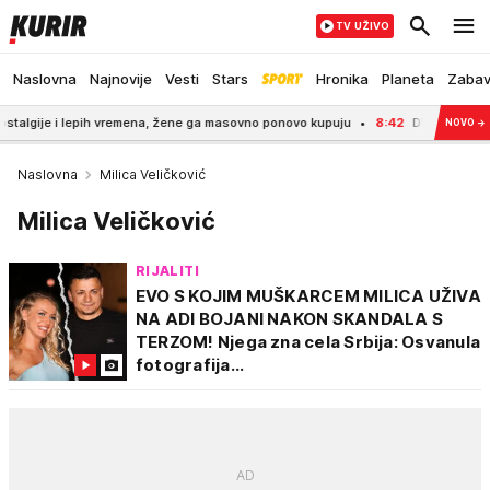
TV UŽIVO
Naslovna
Najnovije
Vesti
Stars
Hronika
Planeta
Zaba
e i lepih vremena, žene ga masovno ponovo kupuju
8:42
DVOJICA RADNIKA POGIN
NOVO
→
Naslovna
Milica Veličković
Milica Veličković
RIJALITI
EVO S KOJIM MUŠKARCEM MILICA UŽIVA
NA ADI BOJANI NAKON SKANDALA S
TERZOM! Njega zna cela Srbija: Osvanula
fotografija...