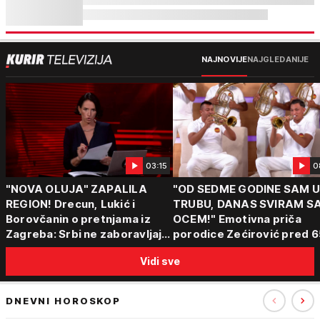
NAJNOVIJE
NAJGLEDANIJE
03:15
0
"NOVA OLUJA" ZAPALILA
"OD SEDME GODINE SAM 
REGION! Drecun, Lukić i
TRUBU, DANAS SVIRAM S
Borovčanin o pretnjama iz
OCEM!" Emotivna priča
Zagreba: Srbi ne zaboravljaju
porodice Zećirović pred 6
progon
Sabor trubača u Guči
Vidi sve
DNEVNI HOROSKOP