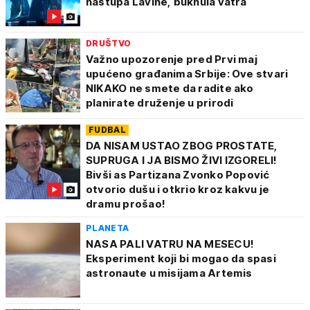
nastupa Lavine, buknula vatra
DRUŠTVO
Važno upozorenje pred Prvi maj
upućeno građanima Srbije: Ove stvari
NIKAKO ne smete da radite ako
planirate druženje u prirodi
FUDBAL
DA NISAM USTAO ZBOG PROSTATE,
SUPRUGA I JA BISMO ŽIVI IZGORELI!
Bivši as Partizana Zvonko Popović
otvorio dušu i otkrio kroz kakvu je
dramu prošao!
PLANETA
NASA PALI VATRU NA MESECU!
Eksperiment koji bi mogao da spasi
astronaute u misijama Artemis