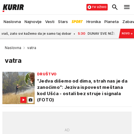
TV UŽIVO
Naslovna
Najnovije
Vesti
Stars
Hronika
Planeta
Zaba
ato svi kažemo da je samo taj dobar
5:30
DUNAV SVE NIŽI, VODA NESTAJE PRED
NOVO
→
Naslovna
vatra
vatra
DRUŠTVO
"Jedva dišemo od dima, strah nas je da
zanoćimo": Jeziva ispovest meštana
kod Ušća - ostali bez struje i signala
(FOTO)