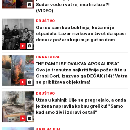
Sudar vode i vatre, ima li izlaza?!
(VIDEO)
DRUŠTVO
Goreo sam kao buktinja, koža mi je
otpadala: Lazar rizikovao život da spasi
decu iz požara koji im je gutao dom
CRNA GORA
"NE PAMTI SE OVAKVA APOKALIPSA"
Ovo je trenutno najkritičnije požarište u
Crnoj Gori, izazvao ga DEČAK (14)! Vatra
se približava objektima!
DRUŠTVO
Užas u kuhinji: Ulje se pregrejalo, a onda
je žena napravila kobnu grešku! "Samo
kad smo živi i zdravi ostali"
SRBI NA KIM