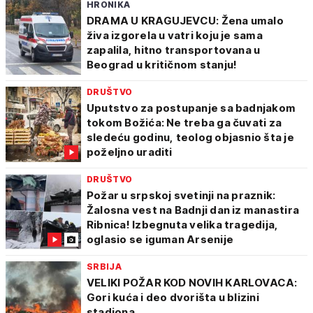
HRONIKA
DRAMA U KRAGUJEVCU: Žena umalo
živa izgorela u vatri koju je sama
zapalila, hitno transportovana u
Beograd u kritičnom stanju!
DRUŠTVO
Uputstvo za postupanje sa badnjakom
tokom Božića: Ne treba ga čuvati za
sledeću godinu, teolog objasnio šta je
poželjno uraditi
DRUŠTVO
Požar u srpskoj svetinji na praznik:
Žalosna vest na Badnji dan iz manastira
Ribnica! Izbegnuta velika tragedija,
oglasio se iguman Arsenije
SRBIJA
VELIKI POŽAR KOD NOVIH KARLOVACA:
Gori kuća i deo dvorišta u blizini
stadiona