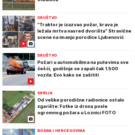
DRUŠTVO
"Traktor je izazvao požar, krava je
ležala mrtva nasred dvorišta" Stravične
scene na imanju porodice Ljubenović
DRUŠTVO
Požari u automobilima na putevima sve
češći, godišnje se zapali čak 1.500
vozila: Evo kako se zašititi
SRBIJA
Od velike porodične radionice ostalo
zgarište: Fotke iz drona posle
ogromnog požara u Loznici FOTO
BOSNA I HERCEGOVINA