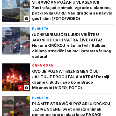
STRAVIČAN POŽAR U VLASENICI!
Zastrašujući snimak, zgrade u plamenu,
potkrovlja GORE! Nad gradom se nadvio
gusti dim (FOTO/VIDEO)
PLANETA
(UZNEMIRUJUĆE) LJUDI VRIŠTE U
AGONIJI DOK IH VATRA ŽIVE GUTA!
Horor u GRČKOJ, više mrtvih, Balkan
obilaze stravični snimci katastrofalnog
sudara!
CRNA GORA
OVO JE POZNATI BIZNISMEN ČIJU
JAHTU JE PROGUTALA VATRA! Detalji
drame u Budvi: Evo ko je Braco
Miranović (VIDEO, FOTO)
PLANETA
PLAMTE STRAVIČNI POŽARI U GRČKOJ,
JEZIVE SCENE! Svet obilazi snimak
porodice koja prolazi kroz PAKAO!