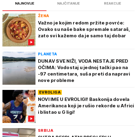
NAJNOVIJE
NAJČITANIJE
REAKCIJE
ŽENA
Važno je kojim redom pržite povrće:
Ovako su naše bake spremale sataraš,
zato svi kažemo da je samo taj dobar
PLANETA
DUNAV SVE NIŽI, VODA NESTAJE PRED
OČIMA: Vodostaj u jednoj tački pao na
-97 centimetara, suša preti da napravi
nove probleme
EVROLIGA
NOVI IME U EVROLIGI! Baskonija dovela
Amerikanca koji je rušio rekorde u Africi
i blistao u G ligi!
SRBIJA