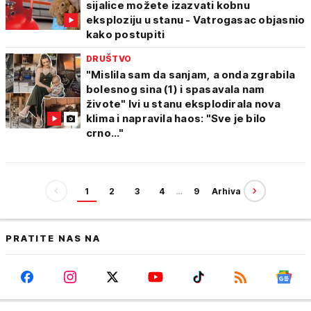
sijalice možete izazvati kobnu
eksploziju u stanu - Vatrogasac objasnio
kako postupiti
DRUŠTVO
"Mislila sam da sanjam, a onda zgrabila
bolesnog sina (1) i spasavala nam
živote" Ivi u stanu eksplodirala nova
klima i napravila haos: "Sve je bilo
crno..."
1
2
3
4
…
9
Arhiva
PRATITE NAS NA