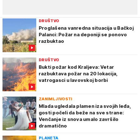
DRUŠTVO
Proglašena vanredna situacija u Bačkoj
Palanci: Požar na deponiji se ponovo
razbuktao
DRUŠTVO
Bukti požar kod Kraljeva: Vetar
razbuktava požar na 20 lokacija,
vatrogasci u lavovskoj borbi
ZANIMLJIVOSTI
Mlada ugledala plamen iza svojih leđa,
gosti počeli da beže na sve strane:
Venčanje iz snova umalo završilo
dramatično
PLANETA