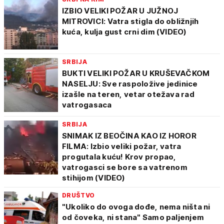
IZBIO VELIKI POŽAR U JUŽNOJ
MITROVICI: Vatra stigla do obližnjih
kuća, kulja gust crni dim (VIDEO)
SRBIJA
BUKTI VELIKI POŽAR U KRUŠEVAČKOM
NASELJU: Sve raspoložive jedinice
izašle na teren, vetar otežava rad
vatrogasaca
SRBIJA
SNIMAK IZ BEOČINA KAO IZ HOROR
FILMA: Izbio veliki požar, vatra
progutala kuću! Krov propao,
vatrogasci se bore sa vatrenom
stihijom (VIDEO)
DRUŠTVO
"Ukoliko do ovoga dođe, nema ništa ni
od čoveka, ni stana" Samo paljenjem