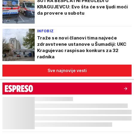
SUTRA BESPLATNI PREGLEDI U
KRAGUJEVCU: Evo šta će sve ljudi moći
da provere u subotu
INFOBIZ
Traže se novi članovi tima najveće
zdravstvene ustanove u Šumadiji: UKC
Kragujevac raspisao konkurs za 32
radnika
Sve najnovije vesti