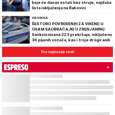
koje će danas ostati bez struje, najduža
lista isključenja na Rakovici
HRONIKA
ŠESTORO POVREĐENIH ZA VIKEND U
OSAM SAOBRAĆAJKI U ZRENJANINU:
Sankcionisana 223 prekršaja, isključeno
36 pijanih vozača, kao i troje drogiranih
Sve najnovije vesti