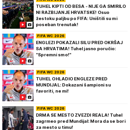
TUHEL KIPTI OD BESA - NIJE GA SMIRILO
NI RAZBIJANJE HRVATSKE! Osuo
žestoku paljbu po FIFA: Uništili su mi
poseban trenutak!
FIFA WC 2026
ENGLEZI POKAZALI SILU PRED OKRŠAJ
SA HRVATIMA! Tuhel jasno poručio:
"Spremni smo!"
FIFA WC 2026
TUHEL OHLADIO ENGLEZE PRED
MUNDIJAL: Dokazani šampioni su
favoriti, ne mi!
FIFA WC 2026
DRMA SE MESTO ZVEZDI REALA! Tuhel
zagrmeo pred Mundijal: Mora da se bori
za mesto u timu!