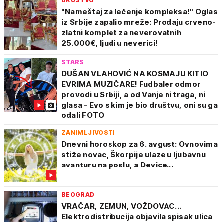
DRUŠTVO
"Nameštaj za lečenje kompleksa!" Oglas
iz Srbije zapalio mreže: Prodaju crveno-
zlatni komplet za neverovatnih
25.000€, ljudi u neverici!
STARS
DUŠAN VLAHOVIĆ NA KOSMAJU KITIO
EVRIMA MUZIČARE! Fudbaler odmor
provodi u Srbiji, a od Vanje ni traga, ni
glasa - Evo s kim je bio društvu, oni su ga
odali FOTO
ZANIMLJIVOSTI
Dnevni horoskop za 6. avgust: Ovnovima
stiže novac, Škorpije ulaze u ljubavnu
avanturu na poslu, a Device...
BEOGRAD
VRAČAR, ZEMUN, VOŽDOVAC...
Elektrodistribucija objavila spisak ulica