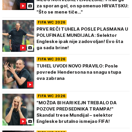
za sporan gol, on spomenuo HRVATSKU:
"Što se mene tiče..."
FIFA WC 2026
PRVE REČI TUHELA POSLE PLASMANA U
POLUFINALE MUNDIJALA: Selektor
Engleske ipak nije zadovoljan! Evo šta
ga sada brine!
FIFA WC 2026
TUHEL UVODI NOVO PRAVILO: Posle
povrede Hendersona na snagu stupa
ova zabrana
FIFA WC 2026
"MOŽDA BI HARI KEJN TREBALO DA
POZOVE PREDSEDNIKA TRAMPA!"
Skandal trese Mundijal – selektor
Engleske brutalno ismejao FIFA!