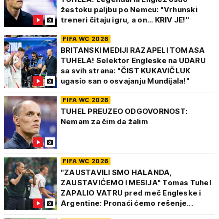
žestoku paljbu po Nemcu: "Vrhunski
treneri čitaju igru, a on... KRIV JE!"
FIFA WC 2026
BRITANSKI MEDIJI RAZAPELI TOMASA
TUHELA! Selektor Engleske na UDARU
sa svih strana: "ČIST KUKAVIČLUK
ugasio san o osvajanju Mundijala!"
FIFA WC 2026
TUHEL PREUZEO ODGOVORNOST:
Nemam za čim da žalim
FIFA WC 2026
"ZAUSTAVILI SMO HALANDA,
ZAUSTAVIĆEMO I MESIJA" Tomas Tuhel
ZAPALIO VATRU pred meč Engleske i
Argentine: Pronaći ćemo rešenje...