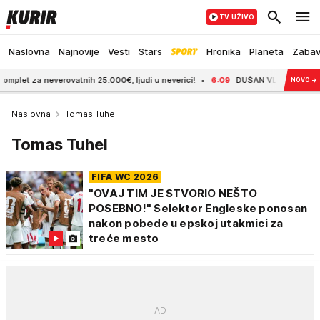
TV UŽIVO
Naslovna
Najnovije
Vesti
Stars
Hronika
Planeta
Zaba
 neverovatnih 25.000€, ljudi u neverici!
6:09
DUŠAN VLAHOVIĆ NA KOSMAJU KIT
NOVO
→
Naslovna
Tomas Tuhel
Tomas Tuhel
FIFA WC 2026
"OVAJ TIM JE STVORIO NEŠTO
POSEBNO!" Selektor Engleske ponosan
nakon pobede u epskoj utakmici za
treće mesto