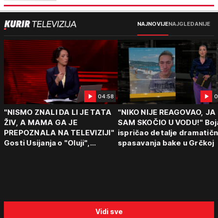
NAJNOVIJE
NAJGLEDANIJE
04:58
0
"NISMO ZNALI DA LI JE TATA
"NIKO NIJE REAGOVAO, JA
ŽIV, A MAMA GA JE
SAM SKOČIO U VODU!" Boj
PREPOZNALA NA TELEVIZIJI"
ispričao detalje dramatič
Gosti Usijanja o "Oluji",
spasavanja bake u Grčkoj
egzodusu Srba i stravičnim
svedočenjima
Vidi sve