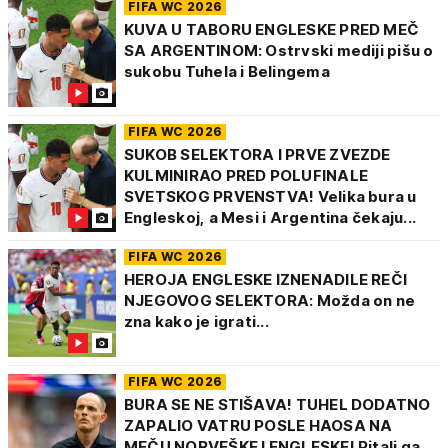
FIFA WC 2026
KUVA U TABORU ENGLESKE PRED MEČ
SA ARGENTINOM: Ostrvski mediji pišu o
sukobu Tuhela i Belingema
FIFA WC 2026
SUKOB SELEKTORA I PRVE ZVEZDE
KULMINIRAO PRED POLUFINALE
SVETSKOG PRVENSTVA! Velika bura u
Engleskoj, a Mesi i Argentina čekaju...
FIFA WC 2026
HEROJA ENGLESKE IZNENADILE REČI
NJEGOVOG SELEKTORA: Možda on ne
zna kako je igrati...
FIFA WC 2026
BURA SE NE STIŠAVA! TUHEL DODATNO
ZAPALIO VATRU POSLE HAOSA NA
MEČU NORVEŠKE I ENGLESKE! Pitali ga