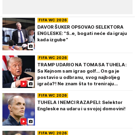
FIFA WC 2026
DAVOR ŠUKER OPSOVAO SELEKTORA
ENGLESKE: "S..e, bogati neće da igraju
kada izgube"
FIFA WC 2026
TRAMP UDARIO NA TOMASA TUHELA:
Sa Kejnom sam igrao golf... On ga je
postavio u odbranu, svog najboljeg
igrača?! Ne znam šta to treniraju...
FIFA WC 2026
TUHELA I NEMCI RAZAPELI: Selektor
Engleske na udaru i u svojoj domovini!
FIFA WC 2026