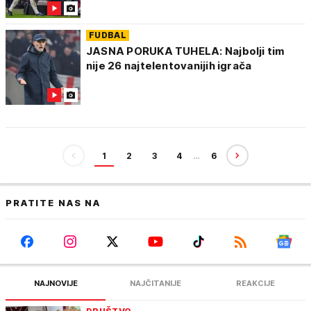
FUDBAL
JASNA PORUKA TUHELA: Najbolji tim
nije 26 najtelentovanijih igrača
1
2
3
4
…
6
PRATITE NAS NA
NAJNOVIJE
NAJČITANIJE
REAKCIJE