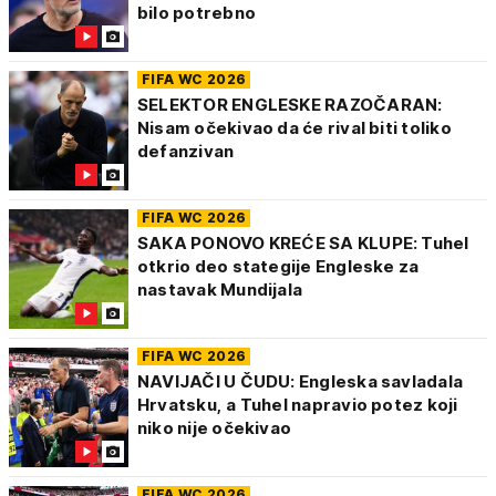
bilo potrebno
FIFA WC 2026
SELEKTOR ENGLESKE RAZOČARAN:
Nisam očekivao da će rival biti toliko
defanzivan
FIFA WC 2026
SAKA PONOVO KREĆE SA KLUPE: Tuhel
otkrio deo stategije Engleske za
nastavak Mundijala
FIFA WC 2026
NAVIJAČI U ČUDU: Engleska savladala
Hrvatsku, a Tuhel napravio potez koji
niko nije očekivao
FIFA WC 2026