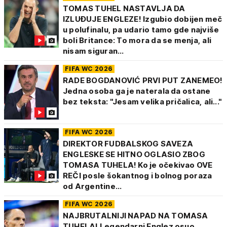
TOMAS TUHEL NASTAVLJA DA
IZLUĐUJE ENGLEZE! Izgubio dobijen meč
u polufinalu, pa udario tamo gde najviše
boli Britance: To mora da se menja, ali
nisam siguran...
FIFA WC 2026
RADE BOGDANOVIĆ PRVI PUT ZANEMEO!
Jedna osoba ga je naterala da ostane
bez teksta: "Jesam velika pričalica, ali..."
FIFA WC 2026
DIREKTOR FUDBALSKOG SAVEZA
ENGLESKE SE HITNO OGLASIO ZBOG
TOMASA TUHELA! Ko je očekivao OVE
REČI posle šokantnog i bolnog poraza
od Argentine...
FIFA WC 2026
NAJBRUTALNIJI NAPAD NA TOMASA
TUHELA! Legendarni Englez osuo