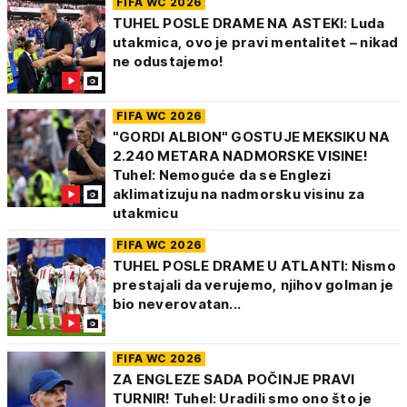
FIFA WC 2026
TUHEL POSLE DRAME NA ASTEKI: Luda
utakmica, ovo je pravi mentalitet – nikad
ne odustajemo!
FIFA WC 2026
"GORDI ALBION" GOSTUJE MEKSIKU NA
2.240 METARA NADMORSKE VISINE!
Tuhel: Nemoguće da se Englezi
aklimatizuju na nadmorsku visinu za
utakmicu
FIFA WC 2026
TUHEL POSLE DRAME U ATLANTI: Nismo
prestajali da verujemo, njihov golman je
bio neverovatan...
FIFA WC 2026
ZA ENGLEZE SADA POČINJE PRAVI
TURNIR! Tuhel: Uradili smo ono što je