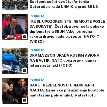
Šestomesečni izveštaj Antonija
Gutereša o radu UNMIK-a pred SB UN
PLANETA
"RUSI, UPOZORENI STE, NEMOJTE POSLE
DA KUKATE"! Žestok govor šefa poljske
diplomatije u SBUN "Ako još jedna
raketa ili avion uđe u prostor NATO..."
(VIDEO)
PLANETA
DRAMA ZBOG UPADA RUSKIH AVIONA
NA BALTIK! NATO upozorava, danas
hitan sastanak! (FOTO)
PLANETA
SAVET BEZBEDNOSTI UJEDINJENIH
NACIJA: Izraelsko preuzimanje kontrole
nad Gazom pokrenulo bi katastrofu