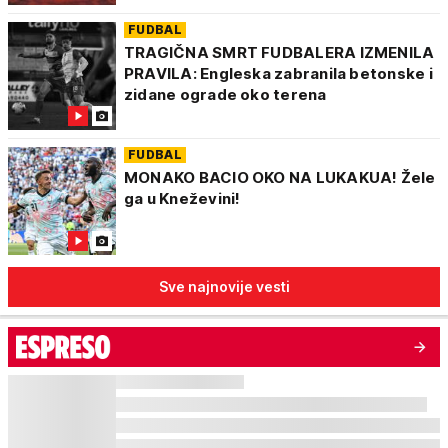
FUDBAL
TRAGIČNA SMRT FUDBALERA IZMENILA
PRAVILA: Engleska zabranila betonske i
zidane ograde oko terena
FUDBAL
MONAKO BACIO OKO NA LUKAKUA! Žele
ga u Kneževini!
Sve najnovije vesti