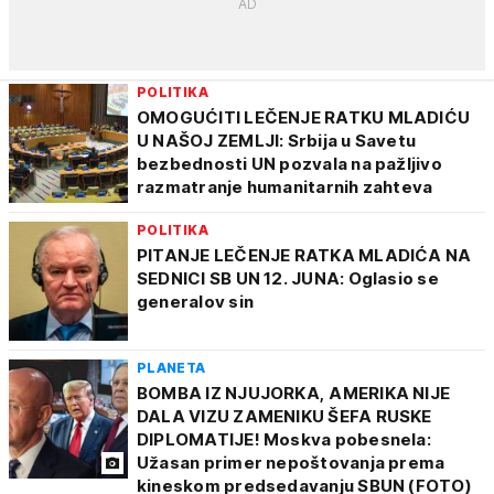
POLITIKA
OMOGUĆITI LEČENJE RATKU MLADIĆU
U NAŠOJ ZEMLJI: Srbija u Savetu
bezbednosti UN pozvala na pažljivo
razmatranje humanitarnih zahteva
POLITIKA
PITANJE LEČENJE RATKA MLADIĆA NA
SEDNICI SB UN 12. JUNA: Oglasio se
generalov sin
PLANETA
BOMBA IZ NJUJORKA, AMERIKA NIJE
DALA VIZU ZAMENIKU ŠEFA RUSKE
DIPLOMATIJE! Moskva pobesnela:
Užasan primer nepoštovanja prema
kineskom predsedavanju SBUN (FOTO)