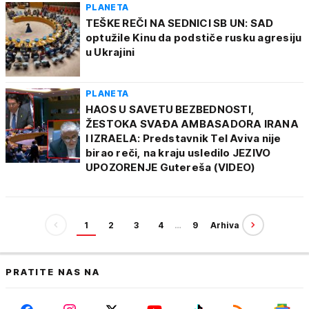
PLANETA
TEŠKE REČI NA SEDNICI SB UN: SAD
optužile Kinu da podstiče rusku agresiju
u Ukrajini
PLANETA
HAOS U SAVETU BEZBEDNOSTI,
ŽESTOKA SVAĐA AMBASADORA IRANA
I IZRAELA: Predstavnik Tel Aviva nije
birao reči, na kraju usledilo JEZIVO
UPOZORENJE Gutereša (VIDEO)
1
2
3
4
…
9
Arhiva
PRATITE NAS NA