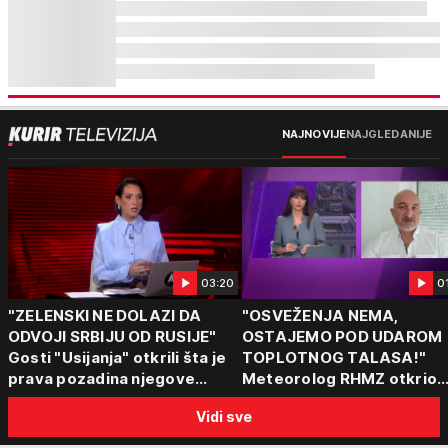
NAJNOVIJE
NAJGLEDANIJE
03:20
0
"ZELENSKI NE DOLAZI DA
"OSVEŽENJA NEMA,
ODVOJI SRBIJU OD RUSIJE"
OSTAJEMO POD UDAROM
Gosti "Usijanja" otkrili šta je
TOPLOTNOG TALASA!"
prava pozadina njegove
Meteorolog RHMZ otkrio
posete Beogradu
kakvo vreme nas čeka do
Vidi sve
kraja avgusta