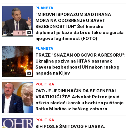
PLANETA
"MIROVNI SPORAZUM SAD I IRANA
MORA NA ODOBRENJE U SAVET
BEZBEDNOSTI UN" Šef kineske
diplomatije kaže da bi se tako osigurala
njegova legitimnost (FOTO)
PLANETA
TRAŽE "SNAŽAN ODGOVOR AGRESORU":
Ukrajina poziva na HITAN sastanak
Saveta bezbednosti UN nakon ruskog
napada na Kijev
POLITIKA
OVO JE JEDINI NAČIN DA SE GENERAL
VRATI KUĆI ŽIV! Advokat Petronijević
otkrio sledeći korak u borbi za puštanje
Ratka Mladića iz haškog zatvora
POLITIKA
BIH POSLE ŠMITOVOG FIJASKA: