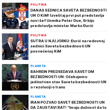
POLITIKA
DANAS SEDNICA SAVETA BEZBEDNOSTI
UN O KiM! Izveštaj prvi put predstavlja
novi šef Unmika Peter Due, Srbiju
predstavlja ministar Marko Đurić
POLITIKA
SUTRA U NJUJORKU: Đurić na redovnoj
sednici Saveta bezbednosti UN
posvećenoj KiM
PLANETA
BAHREIN PREDSEDAVA SAVETOM
BEZBEDNOSTI UN: Očekujemo
jedinstven stav Saveta bezbednosti UN
o rezoluciji o Iranu
PLANETA
IRAN POZVAO SAVET BEZBEDNOSTI UN
DA ZAUSTAVI RAT! "Imaju dužnost da to