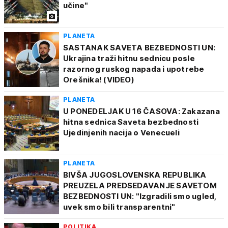
učine"
PLANETA
SASTANAK SAVETA BEZBEDNOSTI UN:
Ukrajina traži hitnu sednicu posle
razornog ruskog napada i upotrebe
Orešnika! (VIDEO)
PLANETA
U PONEDELJAK U 16 ČASOVA: Zakazana
hitna sednica Saveta bezbednosti
Ujedinjenih nacija o Venecueli
PLANETA
BIVŠA JUGOSLOVENSKA REPUBLIKA
PREUZELA PREDSEDAVANJE SAVETOM
BEZBEDNOSTI UN: "Izgradili smo ugled,
uvek smo bili transparentni"
POLITIKA