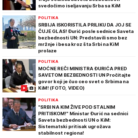
svedočimo iseljavanju Srba sa KiM
POLITIKA
SRBIJA ISKORISTILA PRILIKU DA JOJ SE
ČUJE GLAS! Đurić posle sednice Saveta
bezbednosti UN: Predstavili smo bez
mržnje i besa kroz šta Srbi na KiM
prolaze
POLITIKA
MOĆNE REČI MINISTRA ĐURIĆA PRED
SAVETOM BEZBEDNOSTI UN Pročitajte
govor koji je čuo ceo svet o Srbima na
KiM! (FOTO, VIDEO)
POLITIKA
"SRBI NA KIM ŽIVE POD STALNIM
PRITISKOM!" Ministar Đurić na sednici
Saveta bezbednosti UN o KiM:
Sistematski pritisak ugrožava
stabilnost regiona!