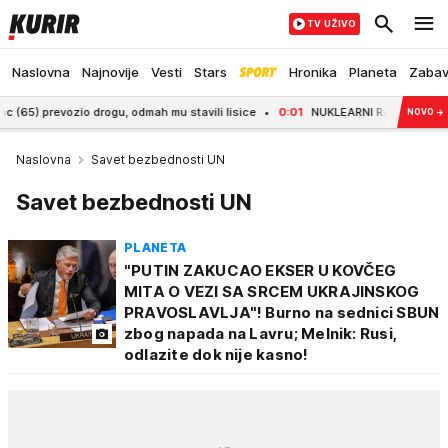
TV UŽIVO
Naslovna
Najnovije
Vesti
Stars
Hronika
Planeta
Zaba
evozio drogu, odmah mu stavili lisice
0:01
NUKLEARNI RAT SVE BLIŽI, PENTAG
NOVO
→
Naslovna
Savet bezbednosti UN
Savet bezbednosti UN
PLANETA
"PUTIN ZAKUCAO EKSER U KOVČEG
MITA O VEZI SA SRCEM UKRAJINSKOG
PRAVOSLAVLJA"! Burno na sednici SBUN
zbog napada na Lavru; Melnik: Rusi,
odlazite dok nije kasno!