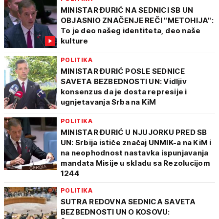
MINISTAR ĐURIĆ NA SEDNICI SB UN
OBJASNIO ZNAČENJE REČI "METOHIJA":
To je deo našeg identiteta, deo naše
kulture
POLITIKA
MINISTAR ĐURIĆ POSLE SEDNICE
SAVETA BEZBEDNOSTI UN: Vidljiv
konsenzus da je dosta represije i
ugnjetavanja Srba na KiM
POLITIKA
MINISTAR ĐURIĆ U NJUJORKU PRED SB
UN: Srbija ističe značaj UNMIK-a na KiM i
na neophodnost nastavka ispunjavanja
mandata Misije u skladu sa Rezolucijom
1244
POLITIKA
SUTRA REDOVNA SEDNICA SAVETA
BEZBEDNOSTI UN O KOSOVU: