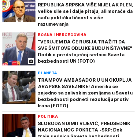
REPUBLIKA SRPSKA VIŠE NIJE LAK PLEN,
velike sile se i dalje pitaju, ali moraće da
nađu političku ličnost s više
razumevanja
BOSNA I HERCEGOVINA
"VERUJEM DA ĆE RUSIJA TRAŽITI DA
SVE ŠMITOVE ODLUKE BUDU NIŠTAVNE"
Dodik o predstojećoj sednici Saveta
bezbednosti UN (FOTO)
PLANETA
TRAMPOV AMBASADOR U UN OKUPLJA
ARAPSKE SAVEZNIKE! Amerika će
zajedno sa zalivskim zemljama u Savetu
bezbednosti podneti rezoluciju protiv
Irana (FOTO)
POLITIKA
SLOBODAN DIMITRIJEVIĆ, PREDSEDNIK
NACIONALNOG POKRETA -SRP: Dok
traje sednica Saveta bezbednosti