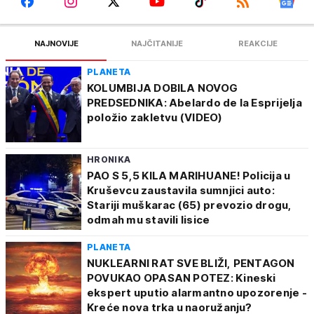
NAJNOVIJE
NAJČITANIJE
REAKCIJE
PLANETA
KOLUMBIJA DOBILA NOVOG
PREDSEDNIKA: Abelardo de la Esprijelja
položio zakletvu (VIDEO)
HRONIKA
PAO S 5,5 KILA MARIHUANE! Policija u
Kruševcu zaustavila sumnjici auto:
Stariji muškarac (65) prevozio drogu,
odmah mu stavili lisice
PLANETA
NUKLEARNI RAT SVE BLIŽI, PENTAGON
POVUKAO OPASAN POTEZ: Kineski
ekspert uputio alarmantno upozorenje -
Kreće nova trka u naoružanju?