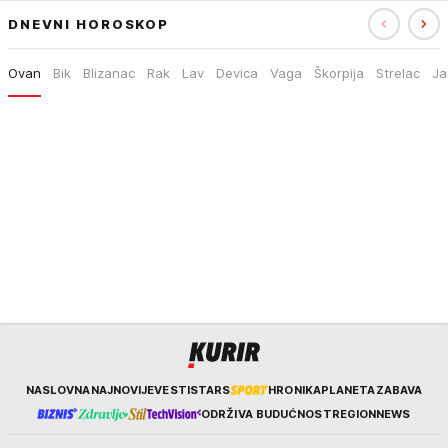
DNEVNI HOROSKOP
Ovan
Bik
Blizanac
Rak
Lav
Devica
Vaga
Škorpija
Strelac
Ja
Kurir
NASLOVNA
NAJNOVIJE
VESTI
STARS
HRONIKA
PLANETA
ZABAVA
ODRŽIVA BUDUĆNOST
REGION
NEWS