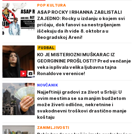
POP KULTURA
A$AP ROCKY I RIHANNA ZABLISTALI
ZAJEDNO: Rocky u izdanju o kojem svi
pričaju, dok fanovi sa nestrpljenjem
iščekuju da ih vide 8. oktobra u
Beogradskoj Areni!
FUDBAL
KO JE MISTERIOZNI MUŠKARAC IZ
GEORGININE PROŠLOSTI? Pred venčanje
veka isplivala velika ljubavna tajna
Ronaldove verenice!
NOVČANIK
Najjeftiniji gradovi za život u Srbiji: U
ovim mestima se sa manjim budžetom
može živeti odlično, nekretnine i
svakodnevni troškovi drastično manje
koštaju
ZANIMLJIVOSTI