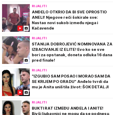
RIJALITI
ANĐELO OTKRIO DA BI SVE OPROSTIO
ANELI! Njegove reči šokirale sve:
Nastao novi sukob između njega i
Kačavende
RIJALITI
STANIJA DOBROJEVIĆ NOMINOVANA ZA
IZBACIVANJE IZ ELITE! Evo ko se sve
bori za opstanak, doneta odluka 16 dana
pred finale!
RIJALITI
"IZGUBIO SAM POSAO I MORAO SAM DA
SE KRIJEM PO GRADU" Anđelo tvrdi da
mu je Anita uništila život: ŠOK DETALJI
RIJALITI
BUKTI RAT IZMEĐU ANĐELA I ANITE!
Bivši ljubavnici ne mogu da se podnesu,