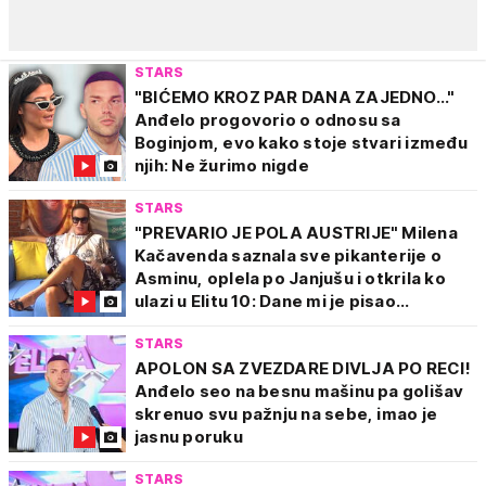
STARS
"BIĆEMO KROZ PAR DANA ZAJEDNO..."
Anđelo progovorio o odnosu sa
Boginjom, evo kako stoje stvari između
njih: Ne žurimo nigde
STARS
"PREVARIO JE POLA AUSTRIJE" Milena
Kačavenda saznala sve pikanterije o
Asminu, oplela po Janjušu i otkrila ko
ulazi u Elitu 10: Dane mi je pisao...
STARS
APOLON SA ZVEZDARE DIVLJA PO RECI!
Anđelo seo na besnu mašinu pa golišav
skrenuo svu pažnju na sebe, imao je
jasnu poruku
STARS