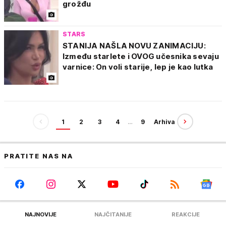
grožđu
STARS
STANIJA NAŠLA NOVU ZANIMACIJU:
Između starlete i OVOG učesnika sevaju
varnice: On voli starije, lep je kao lutka
1
2
3
4
…
9
Arhiva
PRATITE NAS NA
NAJNOVIJE
NAJČITANIJE
REAKCIJE