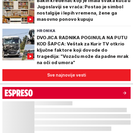
Bakin kredenac koji je imala svaka kuća u
Jugoslaviji se vraća: Postao je simbol
nostalgije i lepih vremena, žene ga
masovno ponovo kupuju
HRONIKA
DVOJICA RADNIKA POGINULA NA PUTU
KOD ŠAPCA: Veštak za Kurir TV otkrio
ključne faktore koji dovode do
tragedija: "Vozaču može da padne mrak
na oči od umora"
Sve najnovije vesti