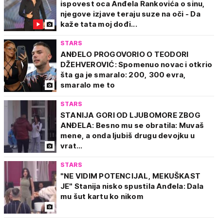
ispovest oca Anđela Rankovića o sinu,
njegove izjave teraju suze na oči - Da
kaže tata moj dođi...
STARS
ANĐELO PROGOVORIO O TEODORI
DŽEHVEROVIĆ: Spomenuo novac i otkrio
šta ga je smaralo: 200, 300 evra,
smaralo me to
STARS
STANIJA GORI OD LJUBOMORE ZBOG
ANĐELA: Besno mu se obratila: Muvaš
mene, a onda ljubiš drugu devojku u
vrat...
STARS
"NE VIDIM POTENCIJAL, MEKUŠKAST
JE" Stanija nisko spustila Anđela: Dala
mu šut kartu ko nikom