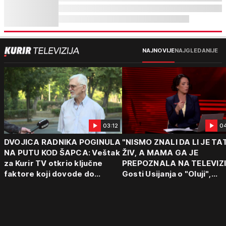
NAJNOVIJE
NAJGLEDANIJE
03:12
0
DVOJICA RADNIKA POGINULA
"NISMO ZNALI DA LI JE TA
NA PUTU KOD ŠAPCA: Veštak
ŽIV, A MAMA GA JE
za Kurir TV otkrio ključne
PREPOZNALA NA TELEVIZI
faktore koji dovode do
Gosti Usijanja o "Oluji",
tragedija: "Vozaču može da
egzodusu Srba i stravični
padne mrak na oči od umora"
svedočenjima