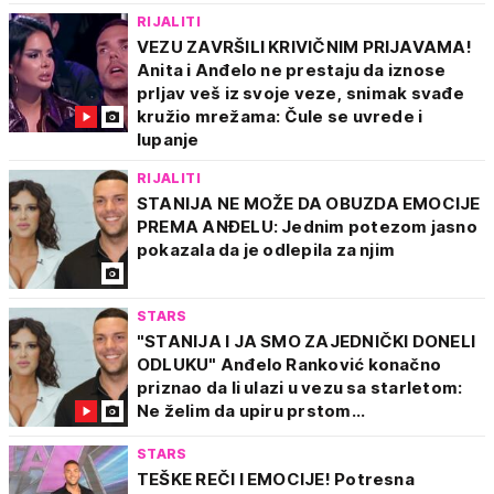
RIJALITI
VEZU ZAVRŠILI KRIVIČNIM PRIJAVAMA!
Anita i Anđelo ne prestaju da iznose
prljav veš iz svoje veze, snimak svađe
kružio mrežama: Čule se uvrede i
lupanje
RIJALITI
STANIJA NE MOŽE DA OBUZDA EMOCIJE
PREMA ANĐELU: Jednim potezom jasno
pokazala da je odlepila za njim
STARS
"STANIJA I JA SMO ZAJEDNIČKI DONELI
ODLUKU" Anđelo Ranković konačno
priznao da li ulazi u vezu sa starletom:
Ne želim da upiru prstom...
STARS
TEŠKE REČI I EMOCIJE! Potresna