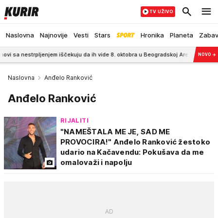
TV UŽIVO
Naslovna
Najnovije
Vesti
Stars
Hronika
Planeta
Zaba
pljenjem iščekuju da ih vide 8. oktobra u Beogradskoj Areni!
8:44
Bakin kre
NOVO
→
Naslovna
Anđelo Ranković
Anđelo Ranković
RIJALITI
"NAMEŠTALA ME JE, SAD ME
PROVOCIRA!" Anđelo Ranković žestoko
udario na Kačavendu: Pokušava da me
omalovaži i napolju