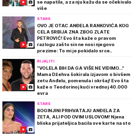
se napatila, a za nju kažu da se očekivalo
više
STARS
OVO JE OTAC ANĐELA RANKOVIĆA KOG
CELA SRBIJA ZNA ZBOG ZLATE
PETROVIĆ! Evo šta kaže o pravom
razlogu zašto sin ne nosi njegovo
prezime: To mi je pokidalo srce..
RIJALITI
"VOLELA BIH DA GA VIŠE NE VIDIMO..."
Mama Džehva šokirala izjavom o bivšem
zetu Anđelu, pomenula i okršaj! Evo šta
kaže o Teodorinoj kući vrednoj 40.000
evra
STARS
BOGINJINI PRIHVATAJU ANĐELA ZA
ZETA, ALI POD OVIM USLOVOM! Njena
bliska prijateljica bacila sve karte na sto