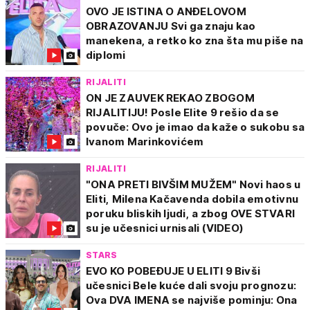
OVO JE ISTINA O ANĐELOVOM
OBRAZOVANJU Svi ga znaju kao
manekena, a retko ko zna šta mu piše na
diplomi
RIJALITI
ON JE ZAUVEK REKAO ZBOGOM
RIJALITIJU! Posle Elite 9 rešio da se
povuče: Ovo je imao da kaže o sukobu sa
Ivanom Marinkovićem
RIJALITI
"ONA PRETI BIVŠIM MUŽEM" Novi haos u
Eliti, Milena Kačavenda dobila emotivnu
poruku bliskih ljudi, a zbog OVE STVARI
su je učesnici urnisali (VIDEO)
STARS
EVO KO POBEĐUJE U ELITI 9 Bivši
učesnici Bele kuće dali svoju prognozu:
Ova DVA IMENA se najviše pominju: Ona