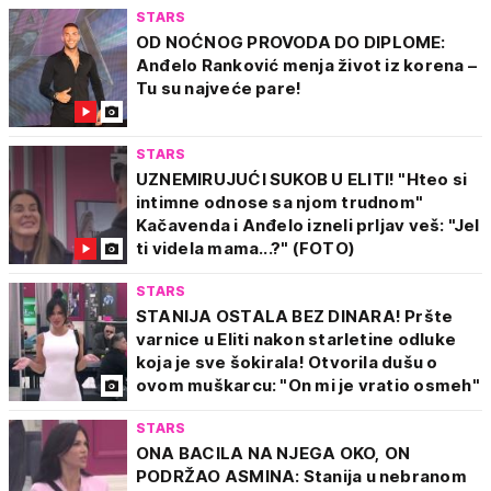
STARS
OD NOĆNOG PROVODA DO DIPLOME:
Anđelo Ranković menja život iz korena –
Tu su najveće pare!
STARS
UZNEMIRUJUĆI SUKOB U ELITI! "Hteo si
intimne odnose sa njom trudnom"
Kačavenda i Anđelo izneli prljav veš: "Jel
ti videla mama...?" (FOTO)
STARS
STANIJA OSTALA BEZ DINARA! Pršte
varnice u Eliti nakon starletine odluke
koja je sve šokirala! Otvorila dušu o
ovom muškarcu: "On mi je vratio osmeh"
STARS
ONA BACILA NA NJEGA OKO, ON
PODRŽAO ASMINA: Stanija u nebranom