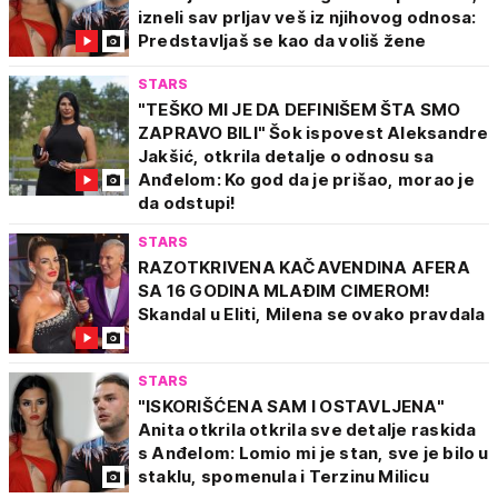
izneli sav prljav veš iz njihovog odnosa:
Predstavljaš se kao da voliš žene
STARS
"TEŠKO MI JE DA DEFINIŠEM ŠTA SMO
ZAPRAVO BILI" Šok ispovest Aleksandre
Jakšić, otkrila detalje o odnosu sa
Anđelom: Ko god da je prišao, morao je
da odstupi!
STARS
RAZOTKRIVENA KAČAVENDINA AFERA
SA 16 GODINA MLAĐIM CIMEROM!
Skandal u Eliti, Milena se ovako pravdala
STARS
"ISKORIŠĆENA SAM I OSTAVLJENA"
Anita otkrila otkrila sve detalje raskida
s Anđelom: Lomio mi je stan, sve je bilo u
staklu, spomenula i Terzinu Milicu