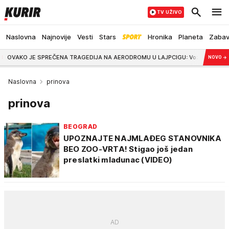
TV UŽIVO
Naslovna
Najnovije
Vesti
Stars
Hronika
Planeta
Zaba
JE SPREČENA TRAGEDIJA NA AERODROMU U LAJPCIGU: Vozač autobusa primetio dro
NOVO
→
Naslovna
prinova
prinova
BEOGRAD
UPOZNAJTE NAJMLAĐEG STANOVNIKA
BEO ZOO-VRTA! Stigao još jedan
preslatki mladunac (VIDEO)