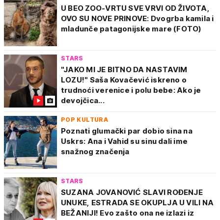
U BEO ZOO-VRTU SVE VRVI OD ŽIVOTA,
OVO SU NOVE PRINOVE: Dvogrba kamila i
mladunče patagonijske mare (FOTO)
STARS
"JAKO MI JE BITNO DA NASTAVIM
LOZU!" Saša Kovačević iskreno o
trudnoći verenice i polu bebe: Ako je
devojčica...
POP KULTURA
Poznati glumački par dobio sina na
Uskrs: Ana i Vahid su sinu dali ime
snažnog značenja
STARS
SUZANA JOVANOVIĆ SLAVI ROĐENJE
UNUKE, ESTRADA SE OKUPLJA U VILI NA
BEŽANIJI! Evo zašto ona ne izlazi iz