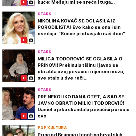
kuće: Mešaju mi se sreća i tuga...
STARS
NIKOLINA KOVAČ SE OGLASILA IZ
PORODILIŠTA! Evo kako se ona i sin
osećaju: "Sunce je obasjalo naš dom"
STARS
MILICA TODOROVIĆ SE OGLASILA O
PRINOVI! Prekinula tišinu i javno se
obratila ovoj pevačici i njenom mužu,
sve stalo u dve reči...
STARS
PRE NEKOLIKO DANA OTET, A SAD SE
JAVNO OBRATIO MILICI TODOROVIĆ!
Daniel u jeku skandala pevačici poručio
ovo
POP KULTURA
Princ od Bruneja i lepotica hrvatskih