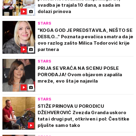
svadba je trajala 10 dana, a sada im
dolazi prinova
STARS
"KOGA GOD JE PREDSTAVILA, NEŠTO SE
DESILO..." Poznata pevačica smatra da je
ovo razlog zašto Milica Todorović krije
partnera
STARS
PRIJA SE VRAĆA NA SCENU POSLE
POROĐAJA! Ovom objavom zapalila
mreže, evo šta je najavila
STARS
STIŽE PRINOVA U PORODICU
DŽEHVEROVIĆ Zvezda Granda uskoro
tata i drugi put, otkriven i pol: Čestitke
pljušte samo tako