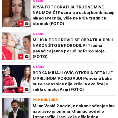
STARS
PRVA FOTOGRAFIJA TRUDNE MINE
NAUMOVIĆ! Pozirala u uskoj kombinaciji
nikad srećnija, više ne krije trudnički
stomak (FOTO)
STARS
MILICA TODOROVIĆ SE OBRATILA PRIJI
NAKON ŠTO SE PORODILA! Trudna
pevačica javno poručila: Priko moja...
(FOTO)
STARS
BORKA MIHAJLOVIĆ OTKRILA DETALJE
O PRIJINOM POROĐAJU! Ponosna baka
suze radosnice nije krila, a evo šta je
rekla o maloj Ariji (FOTO)
POP KULTURA
Milan Vasić 2 nedelje nakon rođenja sina
napravio promenu: Glumac podelio
fotografije i razlika je očigledna