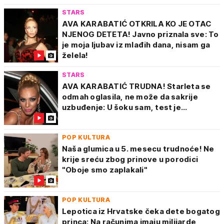
STARS
AVA KARABATIĆ OTKRILA KO JE OTAC
NJENOG DETETA! Javno priznala sve: To
je moja ljubav iz mlađih dana, nisam ga
želela!
STARS
AVA KARABATIĆ TRUDNA! Starleta se
odmah oglasila, ne može da sakrije
uzbuđenje: U šoku sam, test je...
POP KULTURA
Naša glumica u 5. mesecu trudnoće! Ne
krije sreću zbog prinove u porodici
"Oboje smo zaplakali"
POP KULTURA
Lepotica iz Hrvatske čeka dete bogatog
princa: Na računima imaju milijarde,