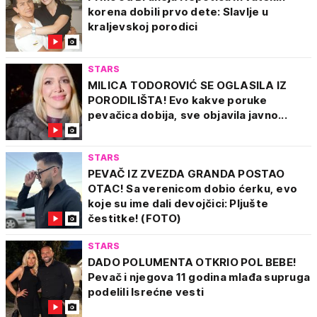
korena dobili prvo dete: Slavlje u
kraljevskoj porodici
STARS
MILICA TODOROVIĆ SE OGLASILA IZ
PORODILIŠTA! Evo kakve poruke
pevačica dobija, sve objavila javno...
STARS
PEVAČ IZ ZVEZDA GRANDA POSTAO
OTAC! Sa verenicom dobio ćerku, evo
koje su ime dali devojčici: Pljušte
čestitke! (FOTO)
STARS
DADO POLUMENTA OTKRIO POL BEBE!
Pevač i njegova 11 godina mlađa supruga
podelili lsrećne vesti