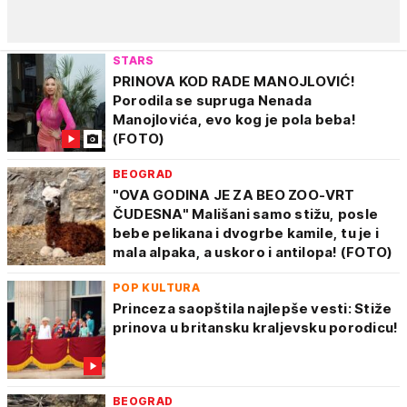
STARS
PRINOVA KOD RADE MANOJLOVIĆ!
Porodila se supruga Nenada
Manojlovića, evo kog je pola beba!
(FOTO)
BEOGRAD
"OVA GODINA JE ZA BEO ZOO-VRT
ČUDESNA" Mališani samo stižu, posle
bebe pelikana i dvogrbe kamile, tu je i
mala alpaka, a uskoro i antilopa! (FOTO)
POP KULTURA
Princeza saopštila najlepše vesti: Stiže
prinova u britansku kraljevsku porodicu!
BEOGRAD