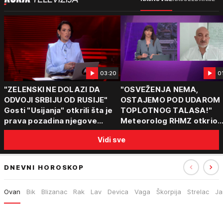
03:20
0
"ZELENSKI NE DOLAZI DA
"OSVEŽENJA NEMA,
ODVOJI SRBIJU OD RUSIJE"
OSTAJEMO POD UDAROM
Gosti "Usijanja" otkrili šta je
TOPLOTNOG TALASA!"
prava pozadina njegove
Meteorolog RHMZ otkrio
posete Beogradu
kakvo vreme nas čeka do
Vidi sve
kraja avgusta
DNEVNI HOROSKOP
Ovan
Bik
Blizanac
Rak
Lav
Devica
Vaga
Škorpija
Strelac
Ja