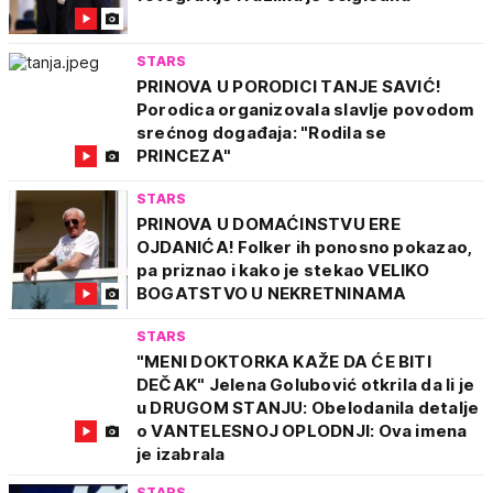
STARS
PRINOVA U PORODICI TANJE SAVIĆ!
Porodica organizovala slavlje povodom
srećnog događaja: "Rodila se
PRINCEZA"
STARS
PRINOVA U DOMAĆINSTVU ERE
OJDANIĆA! Folker ih ponosno pokazao,
pa priznao i kako je stekao VELIKO
BOGATSTVO U NEKRETNINAMA
STARS
"MENI DOKTORKA KAŽE DA ĆE BITI
DEČAK" Jelena Golubović otkrila da li je
u DRUGOM STANJU: Obelodanila detalje
o VANTELESNOJ OPLODNJI: Ova imena
je izabrala
STARS