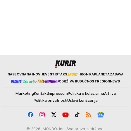
Kurir
NASLOVNA
NAJNOVIJE
VESTI
STARS
HRONIKA
PLANETA
ZABAVA
ODRŽIVA BUDUĆNOST
REGION
NEWS
Marketing
Kontakt
Impressum
Politika o kolačićima
Arhiva
Politika privatnosti
Uslovi korišćenja
© 2026. MONDO, Inc. Sva prava zadržana.