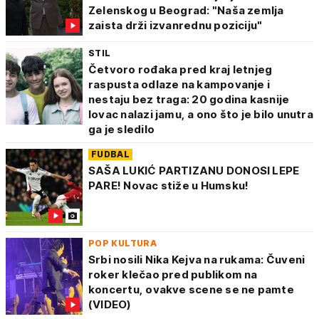
Zelenskog u Beograd: "Naša zemlja
zaista drži izvanrednu poziciju"
STIL
Četvoro rođaka pred kraj letnjeg
raspusta odlaze na kampovanje i
nestaju bez traga: 20 godina kasnije
lovac nalazi jamu, a ono što je bilo unutra
ga je sledilo
FUDBAL
SAŠA LUKIĆ PARTIZANU DONOSI LEPE
PARE! Novac stiže u Humsku!
POP KULTURA
Srbi nosili Nika Kejva na rukama: Čuveni
roker klečao pred publikom na
koncertu, ovakve scene se ne pamte
(VIDEO)