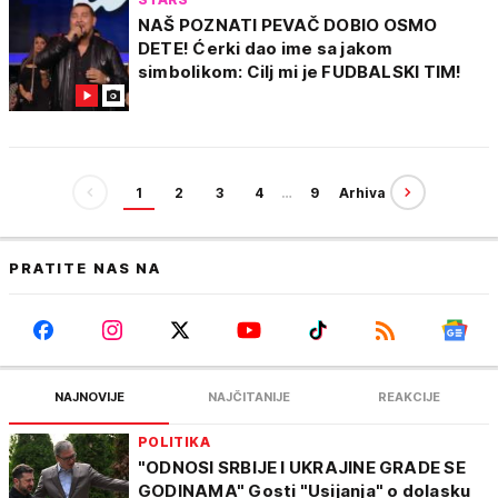
NAŠ POZNATI PEVAČ DOBIO OSMO
DETE! Ćerki dao ime sa jakom
simbolikom: Cilj mi je FUDBALSKI TIM!
1
2
3
4
…
9
Arhiva
PRATITE NAS NA
NAJNOVIJE
NAJČITANIJE
REAKCIJE
POLITIKA
"ODNOSI SRBIJE I UKRAJINE GRADE SE
GODINAMA" Gosti "Usijanja" o dolasku