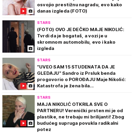
osvojio prestižnu nagradu, evo kako
danas izgleda (FOTO)
STARS
(FOTO) OVO JE DEČKO MAJE NIKOLIĆ:
Tvrdi da je bogataš, a vozi je u
skromnom automobilu, evo i kako
izgleda
STARS
"UVEO SAM 15 STUDENATA DA JE
GLEDAJU" Sandro iz Prsluk benda
progovorio o POROĐAJU Maje Nikolić:
Katastrofa je žena bila...
STARS
MAJA NIKOLIĆ OTKRILA SVE O
PARTNERU! Verenički prsten mi je od
plastike, ne trebaju mi brilijanti! Zbog
budućeg supruga povukla radikalni
potez