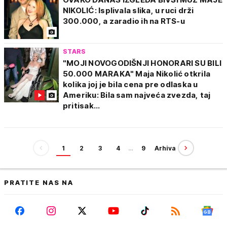
NIKOLIĆ: Isplivala slika, u ruci drži
300.000, a zaradio ih na RTS-u
STARS
"MOJI NOVOGODIŠNJI HONORARI SU BILI
50.000 MARAKA" Maja Nikolić otkrila
kolika joj je bila cena pre odlaska u
Ameriku: Bila sam najveća zvezda, taj
pritisak...
1
2
3
4
…
9
Arhiva
PRATITE NAS NA