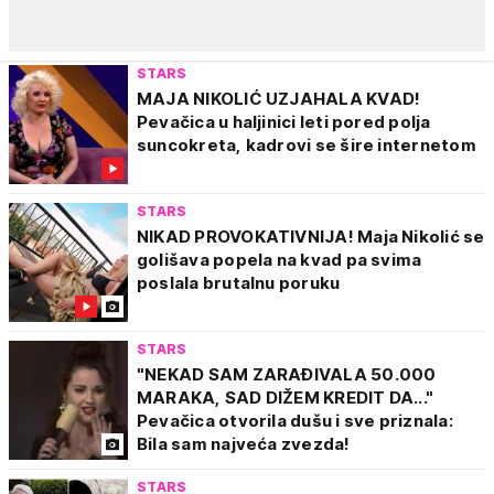
STARS
MAJA NIKOLIĆ UZJAHALA KVAD!
Pevačica u haljinici leti pored polja
suncokreta, kadrovi se šire internetom
STARS
NIKAD PROVOKATIVNIJA! Maja Nikolić se
golišava popela na kvad pa svima
poslala brutalnu poruku
STARS
"NEKAD SAM ZARAĐIVALA 50.000
MARAKA, SAD DIŽEM KREDIT DA..."
Pevačica otvorila dušu i sve priznala:
Bila sam najveća zvezda!
STARS