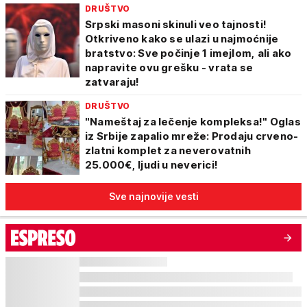
DRUŠTVO
Srpski masoni skinuli veo tajnosti!
Otkriveno kako se ulazi u najmoćnije
bratstvo: Sve počinje 1 imejlom, ali ako
napravite ovu grešku - vrata se
zatvaraju!
DRUŠTVO
"Nameštaj za lečenje kompleksa!" Oglas
iz Srbije zapalio mreže: Prodaju crveno-
zlatni komplet za neverovatnih
25.000€, ljudi u neverici!
Sve najnovije vesti