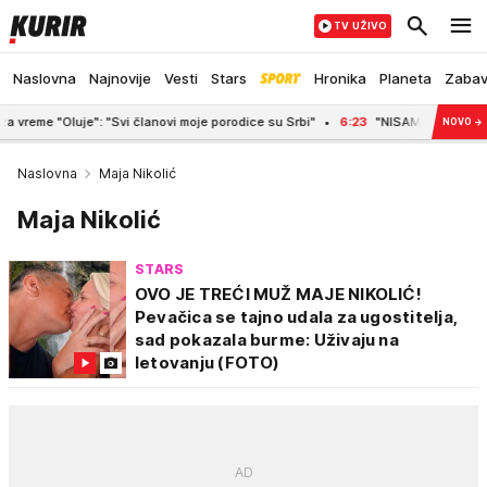
TV UŽIVO
Naslovna
Najnovije
Vesti
Stars
Hronika
Planeta
Zaba
e": "Svi članovi moje porodice su Srbi"
6:23
"NISAM IMALA MESTO NA TELU BE
NOVO
→
Naslovna
Maja Nikolić
Maja Nikolić
STARS
OVO JE TREĆI MUŽ MAJE NIKOLIĆ!
Pevačica se tajno udala za ugostitelja,
sad pokazala burme: Uživaju na
letovanju (FOTO)