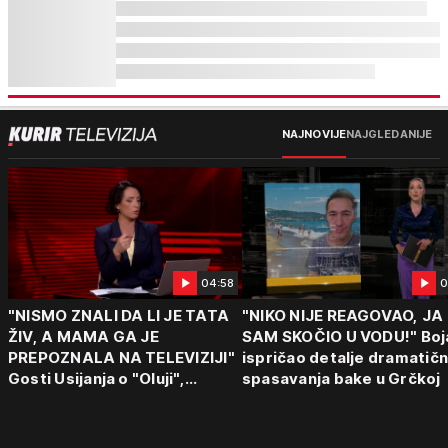
NAJNOVIJE
NAJGLEDANIJE
04:58
0
"NISMO ZNALI DA LI JE TATA
"NIKO NIJE REAGOVAO, JA
ŽIV, A MAMA GA JE
SAM SKOČIO U VODU!" Boj
PREPOZNALA NA TELEVIZIJI"
ispričao detalje dramatič
Gosti Usijanja o "Oluji",
spasavanja bake u Grčkoj
egzodusu Srba i stravičnim
svedočenjima