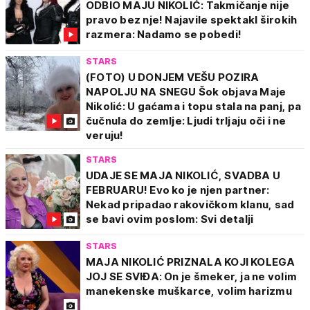
ODBIO MAJU NIKOLIĆ: Takmičanje nije
pravo bez nje! Najavile spektakl širokih
razmera: Nadamo se pobedi!
STARS
(FOTO) U DONJEM VEŠU POZIRA
NAPOLJU NA SNEGU Šok objava Maje
Nikolić: U gaćama i topu stala na panj, pa
čučnula do zemlje: Ljudi trljaju oči i ne
veruju!
STARS
UDAJE SE MAJA NIKOLIĆ, SVADBA U
FEBRUARU! Evo ko je njen partner:
Nekad pripadao rakovičkom klanu, sad
se bavi ovim poslom: Svi detalji
STARS
MAJA NIKOLIĆ PRIZNALA KOJI KOLEGA
JOJ SE SVIĐA: On je šmeker, ja ne volim
manekenske muškarce, volim harizmu