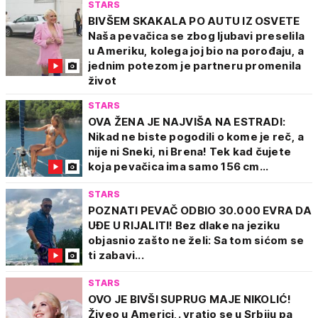
STARS
BIVŠEM SKAKALA PO AUTU IZ OSVETE
Naša pevačica se zbog ljubavi preselila
u Ameriku, kolega joj bio na porođaju, a
jednim potezom je partneru promenila
život
STARS
OVA ŽENA JE NAJVIŠA NA ESTRADI:
Nikad ne biste pogodili o kome je reč, a
nije ni Sneki, ni Brena! Tek kad čujete
koja pevačica ima samo 156 cm...
STARS
POZNATI PEVAČ ODBIO 30.000 EVRA DA
UĐE U RIJALITI! Bez dlake na jeziku
objasnio zašto ne želi: Sa tom sićom se
ti zabavi...
STARS
OVO JE BIVŠI SUPRUG MAJE NIKOLIĆ!
Živeo u Americi,. vratio se u Srbiju pa