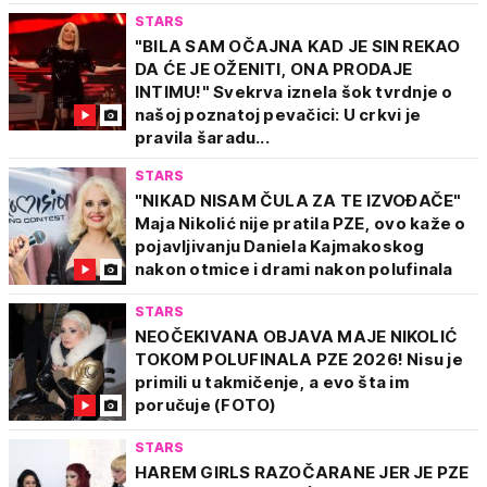
STARS
"BILA SAM OČAJNA KAD JE SIN REKAO
DA ĆE JE OŽENITI, ONA PRODAJE
INTIMU!" Svekrva iznela šok tvrdnje o
našoj poznatoj pevačici: U crkvi je
pravila šaradu...
STARS
"NIKAD NISAM ČULA ZA TE IZVOĐAČE"
Maja Nikolić nije pratila PZE, ovo kaže o
pojavljivanju Daniela Kajmakoskog
nakon otmice i drami nakon polufinala
STARS
NEOČEKIVANA OBJAVA MAJE NIKOLIĆ
TOKOM POLUFINALA PZE 2026! Nisu je
primili u takmičenje, a evo šta im
poručuje (FOTO)
STARS
HAREM GIRLS RAZOČARANE JER JE PZE