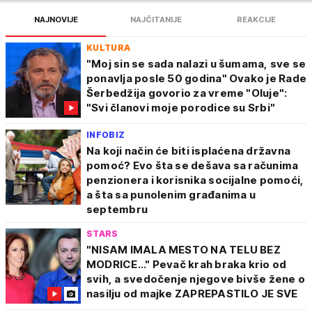
NAJNOVIJE
NAJČITANIJE
REAKCIJE
KULTURA
"Moj sin se sada nalazi u šumama, sve se
ponavlja posle 50 godina" Ovako je Rade
Šerbedžija govorio za vreme "Oluje":
"Svi članovi moje porodice su Srbi"
INFOBIZ
Na koji način će biti isplaćena državna
pomoć? Evo šta se dešava sa računima
penzionera i korisnika socijalne pomoći,
a šta sa punolenim građanima u
septembru
STARS
"NISAM IMALA MESTO NA TELU BEZ
MODRICE..." Pevač krah braka krio od
svih, a svedočenje njegove bivše žene o
nasilju od majke ZAPREPASTILO JE SVE