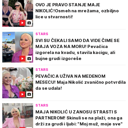
OVO JE PRAVO STANJE MAJE
NIKOLIĆ!Osmeh na mrežama, ozbiljno
lice u stvarnosti!
STARS
SVI SU ČEKALI SAMO DA VIDE ČIME SE
MAJA VOZA NA MORU! Pevačica
izgorela na kvadu, stavila kacigu, ali
bujne grudi izgoreše
STARS
PEVAČICA UŽIVA NA MEDENOM
MESECU! Maja Nikolić zvanično potvrdila
da se udala!
STARS
MAJA NIKOLIĆ U ZANOSU STRASTI S
PARTNEROM! Skinuli se na plaži, ona ga
drži za grudi i ljubi: "Moj muž, moje sve"