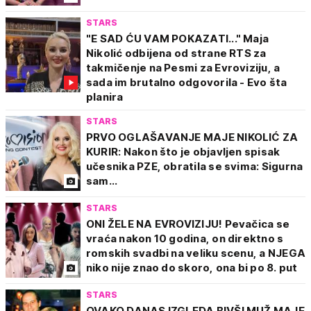
STARS
"E SAD ĆU VAM POKAZATI..." Maja
Nikolić odbijena od strane RTS za
takmičenje na Pesmi za Evroviziju, a
sada im brutalno odgovorila - Evo šta
planira
STARS
PRVO OGLAŠAVANJE MAJE NIKOLIĆ ZA
KURIR: Nakon što je objavljen spisak
učesnika PZE, obratila se svima: Sigurna
sam...
STARS
ONI ŽELE NA EVROVIZIJU! Pevačica se
vraća nakon 10 godina, on direktno s
romskih svadbi na veliku scenu, a NJEGA
niko nije znao do skoro, ona bi po 8. put
STARS
OVAKO DANAS IZGLEDA BIVŠI MUŽ MAJE