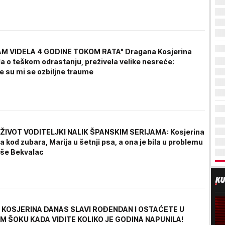
AM VIDELA 4 GODINE TOKOM RATA" Dragana Kosjerina
la o teškom odrastanju, preživela velike nesreće:
e su mi se ozbiljne traume
ŽIVOT VODITELJKI NALIK ŠPANSKIM SERIJAMA: Kosjerina
la kod zubara, Marija u šetnji psa, a ona je bila u problemu
še Bekvalac
KOSJERINA DANAS SLAVI ROĐENDAN I OSTAĆETE U
 ŠOKU KADA VIDITE KOLIKO JE GODINA NAPUNILA!