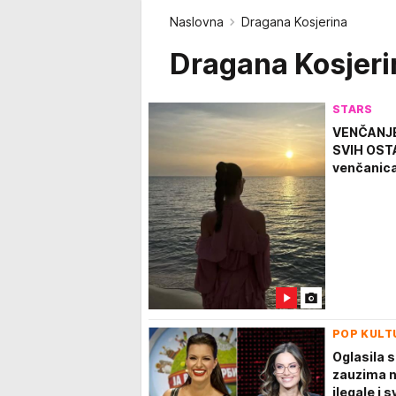
Naslovna
Dragana Kosjerina
Dragana Kosjeri
STARS
VENČANJE
SVIH OSTA
venčanica
POP KULT
Oglasila s
zauzima nj
ilegale i 