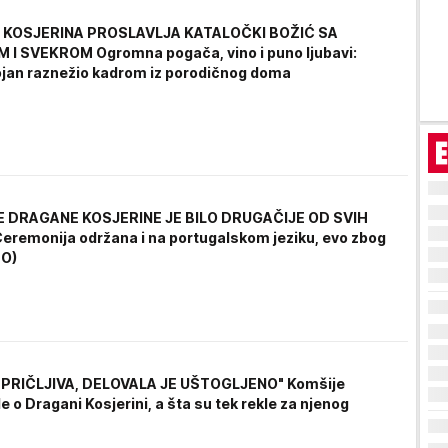
KOSJERINA PROSLAVLJA KATALOČKI BOŽIĆ SA
I SVEKROM Ogromna pogača, vino i puno ljubavi:
jan raznežio kadrom iz porodičnog doma
 DRAGANE KOSJERINE JE BILO DRUGAČIJE OD SVIH
eremonija održana i na portugalskom jeziku, evo zbog
TO)
Š PRIČLJIVA, DELOVALA JE UŠTOGLJENO" Komšije
e o Dragani Kosjerini, a šta su tek rekle za njenog