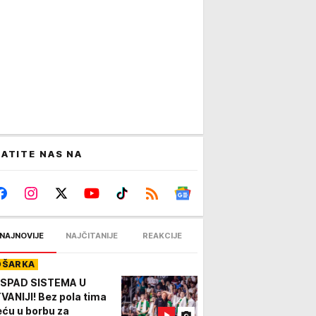
ATITE NAS NA
NAJNOVIJE
NAJČITANIJE
REAKCIJE
OŠARKA
SPAD SISTEMA U
TVANIJI! Bez pola tima
eću u borbu za