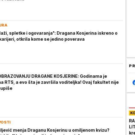
URA
laži, spletke i ogovaranja": Dragana Kosjerina iskreno o
 karijeri, otkrila kome se jedino poverava
PR
 OBRAZOVANJU DRAGANE KOSJERINE: Godinama je
 RTS, a evo šta je završila voditeljka! Ovaj fakultet nije
 upiše
K
RA
VOSTI
LI
iljević menja Draganu Kosjerinu u omiljenom kvizu?
kr