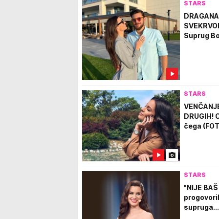
STARS
DRAGANA 
SVEKRVOM 
Suprug Bo
STARS
VENČANJE
DRUGIH! C
čega (FO
STARS
"NIJE BA
progovoril
supruga...