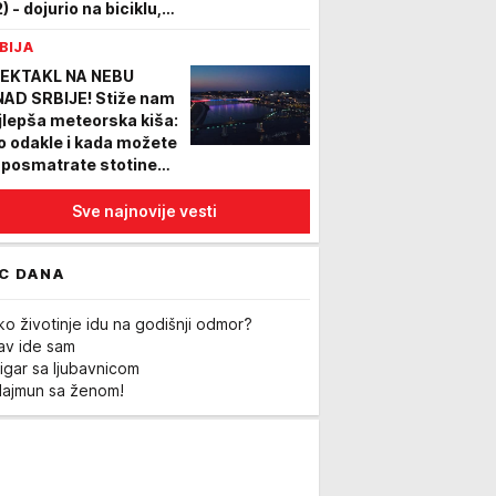
) - dojurio na biciklu,
palio hice i pobegao, pa
BIJA
apšen
EKTAKL NA NEBU
NAD SRBIJE! Stiže nam
jlepša meteorska kiša:
o odakle i kada možete
 posmatrate stotine
ezda padalica
Sve najnovije vesti
C DANA
ko životinje idu na godišnji odmor?
Lav ide sam
igar sa ljubavnicom
Majmun sa ženom!