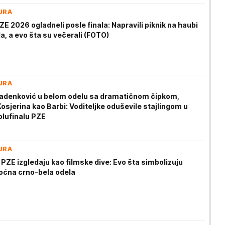
URA
PZE 2026 ogladneli posle finala: Napravili piknik na haubi
a, a evo šta su večerali (FOTO)
URA
Radenković u belom odelu sa dramatičnom čipkom,
sjerina kao Barbi: Voditeljke oduševile stajlingom u
lufinalu PZE
URA
 PZE izgledaju kao filmske dive: Evo šta simbolizuju
oćna crno-bela odela