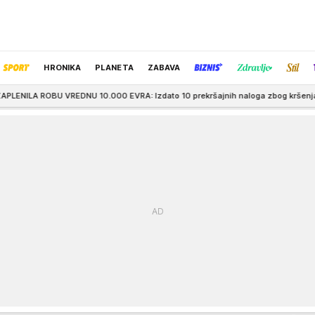
HRONIKA
PLANETA
ZABAVA
NU 10.000 EVRA: Izdato 10 prekršajnih naloga zbog kršenja zakona o žigu
IZBOR UREDNIKA