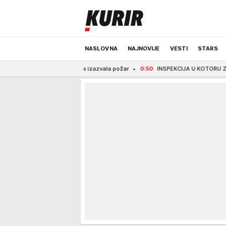
NASLOVNA
NAJNOVIJE
VESTI
STARS
enzinom, pa izazvala požar
0:50
INSPEKCIJA U KOTORU ZAPLENILA ROBU VRED
ODRŽIVA BUDUĆNOST
REGION
NEWS