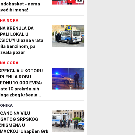
ndobasket - nema
jvećih imena!
NA GORA
NA KRENULA DA
PALI LOKAL U
KŠIĆU?! Ulazna vrata
lila benzinom, pa
azvala požar
NA GORA
SPEKCIJA U KOTORU
PLENILA ROBU
EDNU 10.000 EVRA:
dato 10 prekršajnih
loga zbog kršenja
kona o žigu
ONIKA
CANO NA VILU
GATOG SRPSKOG
ZNISMENA U
MAČKOJ! Uhapšen Grk