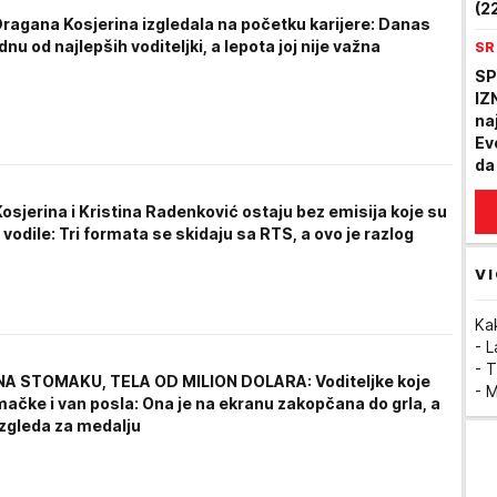
(22
Dragana Kosjerina izgledala na početku karijere: Danas
is
ednu od najlepših voditeljki, a lepota joj nije važna
SR
uh
SP
IZ
na
Ev
da
zv
sjerina i Kristina Radenković ostaju bez emisija koje su
odile: Tri formata se skidaju sa RTS, a ovo je razlog
VI
Ka
- 
- T
A STOMAKU, TELA OD MILION DOLARA: Voditeljke koje
- 
mačke i van posla: Ona je na ekranu zakopčana do grla, a
 izgleda za medalju