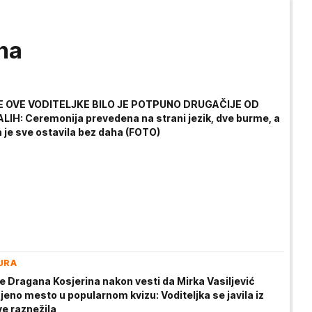
na
 OVE VODITELJKE BILO JE POTPUNO DRUGAČIJE OD
LIH: Ceremonija prevedena na strani jezik, dve burme, a
 je sve ostavila bez daha (FOTO)
URA
e Dragana Kosjerina nakon vesti da Mirka Vasiljević
eno mesto u popularnom kvizu: Voditeljka se javila iz
sve raznežila