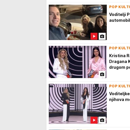
POP KULT
Voditelji 
automobil
POP KULT
Kristina 
Dragana Ko
drugom po
POP KULT
Voditeljke
njihova m