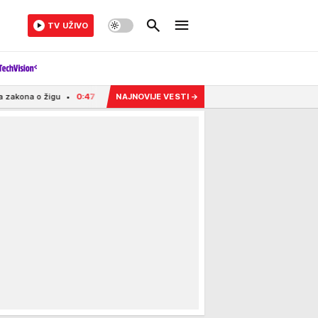
TV UŽIVO
0:47
PUCANO NA VILU BOGATOG SRPSKOG BIZNISMENA U NEMAČKOJ! Uhapšen Grk 
NAJNOVIJE VESTI
→