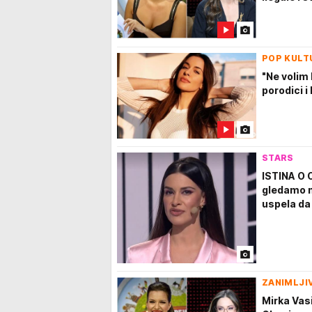
POP KULT
"Ne volim 
porodici i
STARS
ISTINA O
gledamo na
uspela da
ZANIMLJI
Mirka Vas