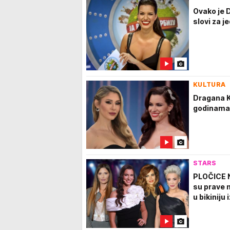
Ovako je 
slovi za j
KULTURA
Dragana Ko
godinama v
STARS
PLOČICE N
su prave 
u bikiniju