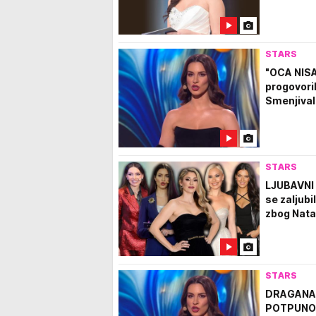
STARS
"OCA NIS
progovori
Smenjival
STARS
LJUBAVNI 
se zaljubi
zbog Nata
STARS
DRAGANA 
POTPUNOM