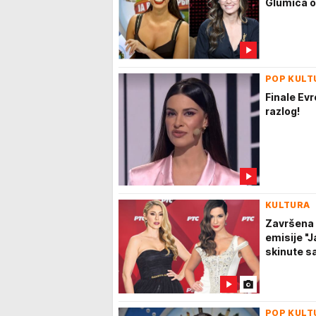
Glumica o
POP KULT
Finale Evr
razlog!
KULTURA
Završena 
emisije "J
skinute s
POP KULT