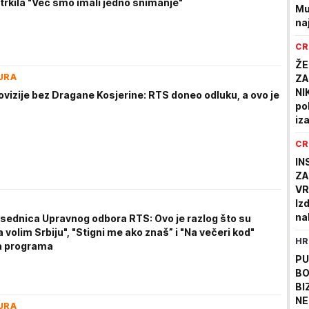
trkila "Već smo imali jedno snimanje"
Mu
na
CR
ŽE
URA
ZA
NI
ovizije bez Dragane Kosjerine: RTS doneo odluku, a ovo je
po
iz
CR
IN
ZA
VR
Iz
na
sednica Upravnog odbora RTS: Ovo je razlog što su
za
a volim Srbiju", "Stigni me ako znaš” i "Na večeri kod"
HR
a programa
PU
BO
BI
NE
URA