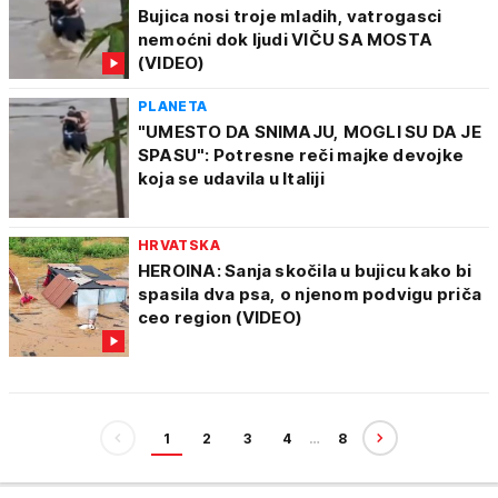
Bujica nosi troje mladih, vatrogasci
nemoćni dok ljudi VIČU SA MOSTA
(VIDEO)
PLANETA
"UMESTO DA SNIMAJU, MOGLI SU DA JE
SPASU": Potresne reči majke devojke
koja se udavila u Italiji
HRVATSKA
HEROINA: Sanja skočila u bujicu kako bi
spasila dva psa, o njenom podvigu priča
ceo region (VIDEO)
1
2
3
4
…
8