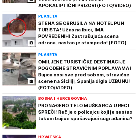
APOKALIPTIČNI PRIZORI (FOTO/VIDEO)
PLANETA
STENA SE OBRUŠILA NA HOTEL PUN
TURISTA! Užas na Ibici, IMA
POVREĐENIH! Zastrašujuća scena
odrona, nastao je stampedo! (FOTO)
PLANETA
OMILJENE TURISTIČKE DESTINACIJE
POGOĐENE STRAVIČNIM POPLAVAMA!
Bujica nosi sve pred sobom, stravične
scene na Siciliji, Španija digla UZBUNU!
(FOTO/VIDEO)
BOSNA I HERCEGOVINA
PRONAĐENO TELO MUŠKARCA U RECI
SPREČI! Reč je o policajcu koji je nestao
tokom bujice spašavajući sugrađanina?
HRVATSKA