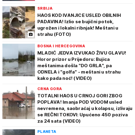
SRBIJA
HAOS KOD IVANJICE USLED OBILNIH
PADAVINA! Izlio se bujični potok,
ugrožen i lokalni ribnjak! Meštani u
strahu (FOTO)
BOSNA I HERCEGOVINA
MLADIĆ JEDVA IZVUKAO ŽIVU GLAVU!
Horor prizor u Prijedoru: Bujica
meštanima došla "DO GRLA", pa
ODNELA i "golfa" - meštani u strahu
kako pada noć! (VIDEO)
CRNA GORA
TOTALNI HAOS U CRNOJ GORI ZBOG
POPLAVA! Imanja POD VODOM usled
nevremena, saobraćaj u kolapsu, izlivaju
se REČNI TOKOVI: Upućeno 450 poziva
za 24 sata (VIDEO)
PLANETA