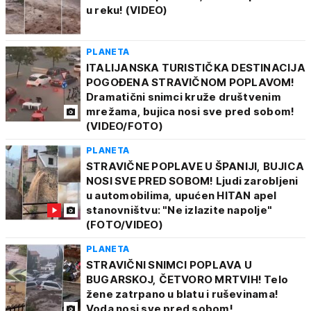
u reku! (VIDEO)
PLANETA
ITALIJANSKA TURISTIČKA DESTINACIJA
POGOĐENA STRAVIČNOM POPLAVOM!
Dramatični snimci kruže društvenim
mrežama, bujica nosi sve pred sobom!
(VIDEO/FOTO)
PLANETA
STRAVIČNE POPLAVE U ŠPANIJI, BUJICA
NOSI SVE PRED SOBOM! Ljudi zarobljeni
u automobilima, upućen HITAN apel
stanovništvu: "Ne izlazite napolje"
(FOTO/VIDEO)
PLANETA
STRAVIČNI SNIMCI POPLAVA U
BUGARSKOJ, ČETVORO MRTVIH! Telo
žene zatrpano u blatu i ruševinama!
Voda nosi sve pred sobom!