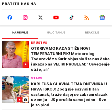
PRATITE NAS NA
NAJNOVIJE
NAJČITANIJE
REAKCIJE
DRUŠTVO
OTKRIVAMO KADA STIŽE NOVI
TEMPERATURNI PIK! Meteorolog
Todorović za Kurir objasnio šta nas čeka
i ukazao na VELIKI PROBLEM: "Osveženje
stiže, ali"
STARS
KARLEUŠA GLAVNA TEMA DNEVNIKA U
HRVATSKOJ! Zbog nje sazvali hitan
sastanak, traže da joj se zabrani ulazak
u zemlju - JK poručila samo jedno - Sve
je to plod...