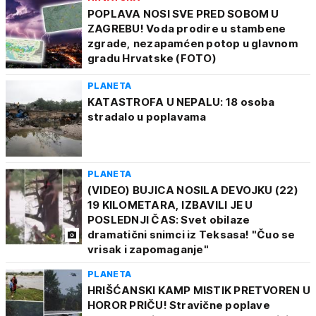
POPLAVA NOSI SVE PRED SOBOM U
ZAGREBU! Voda prodire u stambene
zgrade, nezapamćen potop u glavnom
gradu Hrvatske (FOTO)
PLANETA
KATASTROFA U NEPALU: 18 osoba
stradalo u poplavama
PLANETA
(VIDEO) BUJICA NOSILA DEVOJKU (22)
19 KILOMETARA, IZBAVILI JE U
POSLEDNJI ČAS: Svet obilaze
dramatični snimci iz Teksasa! "Čuo se
vrisak i zapomaganje"
PLANETA
HRIŠĆANSKI KAMP MISTIK PRETVOREN U
HOROR PRIČU! Stravične poplave