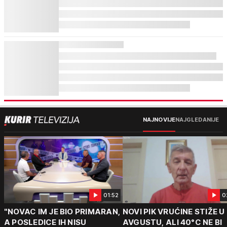
NAJNOVIJE
NAJGLEDANIJE
01:52
0
"NOVAC IM JE BIO PRIMARAN,
NOVI PIK VRUĆINE STIŽE U
A POSLEDICE IH NISU
AVGUSTU, ALI 40°C NE BI