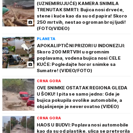
(UZNEMIRUJUĆE) KAMERA SNIMILA
TRENUTAK SMRTI: Bujica nosi drveće,
stene i kuće kao da su od papira! Skoro
250 mrtvih, nestao ogroman broj ljudi!
(FOTO/VIDEO)
PLANETA
APOKALIPTIČNI PRIZORI U INDONEZIJI:
Skoro 200 MRTVIH u ogromnim
poplavama, vodena bujica nosi CELE
KUĆE: Pogledajte horor snimke sa
Sumatre! (VIDEO/FOTO)
CRNA GORA
OVE SNIMKE OSTATAK REGIONA GLEDA
U ŠOKU! I pita se samo jedno: Gde je
bujica pokupila ovolike automobile, a
objašnjenje je neverovatno (VIDEO)
CRNA GORA
HAOS U BUDVI: Poplava nosi automobile
kao da su od plastike, ulica se pretvorila