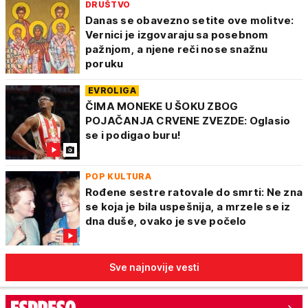
DRUŠTVO
Danas se obavezno setite ove molitve:
Vernici je izgovaraju sa posebnom
pažnjom, a njene reči nose snažnu
poruku
EVROLIGA
ČIMA MONEKE U ŠOKU ZBOG
POJAČANJA CRVENE ZVEZDE: Oglasio
se i podigao buru!
POP KULTURA
Rođene sestre ratovale do smrti: Ne zna
se koja je bila uspešnija, a mrzele se iz
dna duše, ovako je sve počelo
Sve najnovije vesti