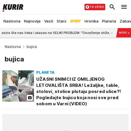
TV UŽIVO
Naslovna
Najnovije
Vesti
Stars
Hronika
Planeta
Zaba
as čeka i ukazao na VELIKI PROBLEM: "Osveženje stiže, ali"
6:42
KARLEUŠA 
NOVO
→
Naslovna
bujica
bujica
PLANETA
UŽASNI SNIMCI IZ OMILJENOG
LETOVALIŠTA SRBA! Ležaljke, table,
stolovi, stolice plutaju posred ulice?!
Pogledajte bujicu koja nosi sve pred
sobom u Varni (VIDEO)