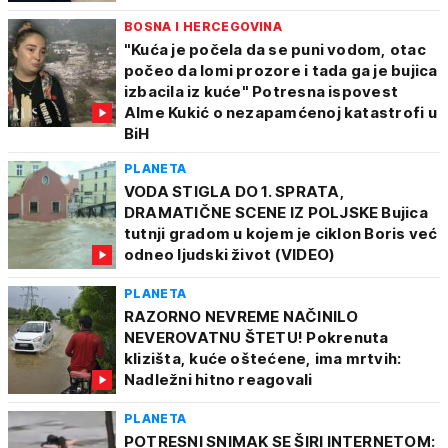
BOSNA I HERCEGOVINA
"Kuća je počela da se puni vodom, otac
počeo da lomi prozore i tada ga je bujica
izbacila iz kuće" Potresna ispovest
Alme Kukić o nezapamćenoj katastrofi u
BiH
PLANETA
VODA STIGLA DO 1. SPRATA,
DRAMATIČNE SCENE IZ POLJSKE Bujica
tutnji gradom u kojem je ciklon Boris već
odneo ljudski život (VIDEO)
PLANETA
RAZORNO NEVREME NAČINILO
NEVEROVATNU ŠTETU! Pokrenuta
klizišta, kuće oštećene, ima mrtvih:
Nadležni hitno reagovali
PLANETA
POTRESNI SNIMAK SE ŠIRI INTERNETOM: