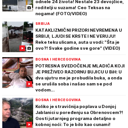
odnele 24 života! Nestale 23 devojčice,
roditelji u suzama! Ceo Teksas na
nogama! (FOTO/VIDEO)
SRBIJA
KATAKLIZMIČNI PRIZORI NEVREMENA U
SRBIJI, LJUDI SE KRSTE I NE VERUJU!
Reke teku ulicama, auta u vodi: "Šta je
ovo?! Svake godine sve gore" (VIDEO)
BOSNA I HERCEGOVINA
POTRESNA SVEDOČENJE MLADIĆA KOJI
JE PREŽIVEO RAZORNU BUJICU U BiH: U
dva ujutru me je probudila buka, a onda
se urušila soba i našao sam se pod
vodom...
BOSNA I HERCEGOVINA
Koliko je stravičnija poplava u Donjoj
Jablanici u poređenju sa Obrenovcem?!
Gosti jutarnjeg programa detaljno o
kobnoj noći: To je bilo kao cunami!