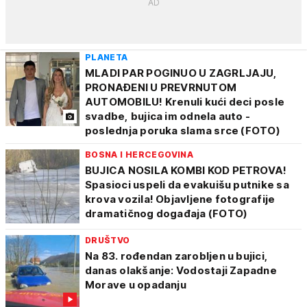
PLANETA
MLADI PAR POGINUO U ZAGRLJAJU,
PRONAĐENI U PREVRNUTOM
AUTOMOBILU! Krenuli kući deci posle
svadbe, bujica im odnela auto -
poslednja poruka slama srce (FOTO)
BOSNA I HERCEGOVINA
BUJICA NOSILA KOMBI KOD PETROVA!
Spasioci uspeli da evakuišu putnike sa
krova vozila! Objavljene fotografije
dramatičnog događaja (FOTO)
DRUŠTVO
Na 83. rođendan zarobljen u bujici,
danas olakšanje: Vodostaji Zapadne
Morave u opadanju