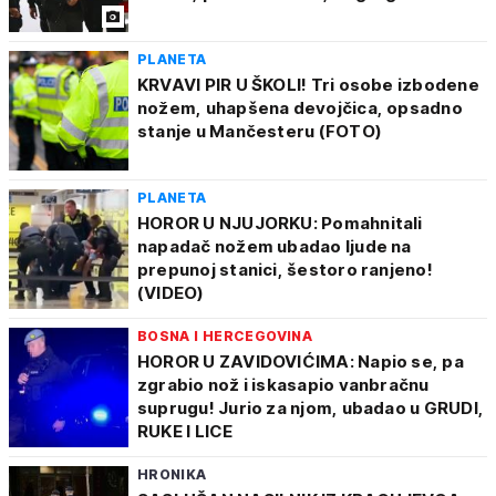
PLANETA
KRVAVI PIR U ŠKOLI! Tri osobe izbodene
nožem, uhapšena devojčica, opsadno
stanje u Mančesteru (FOTO)
PLANETA
HOROR U NJUJORKU: Pomahnitali
napadač nožem ubadao ljude na
prepunoj stanici, šestoro ranjeno!
(VIDEO)
BOSNA I HERCEGOVINA
HOROR U ZAVIDOVIĆIMA: Napio se, pa
zgrabio nož i iskasapio vanbračnu
suprugu! Jurio za njom, ubadao u GRUDI,
RUKE I LICE
HRONIKA