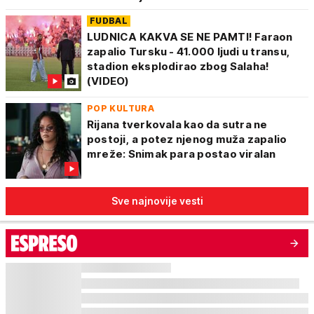
FUDBAL
LUDNICA KAKVA SE NE PAMTI! Faraon
zapalio Tursku - 41.000 ljudi u transu,
stadion eksplodirao zbog Salaha!
(VIDEO)
POP KULTURA
Rijana tverkovala kao da sutra ne
postoji, a potez njenog muža zapalio
mreže: Snimak para postao viralan
Sve najnovije vesti