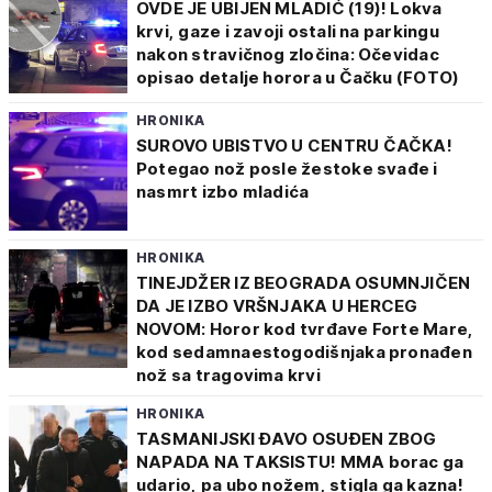
OVDE JE UBIJEN MLADIĆ (19)! Lokva
krvi, gaze i zavoji ostali na parkingu
nakon stravičnog zločina: Očevidac
opisao detalje horora u Čačku (FOTO)
HRONIKA
SUROVO UBISTVO U CENTRU ČAČKA!
Potegao nož posle žestoke svađe i
nasmrt izbo mladića
HRONIKA
TINEJDŽER IZ BEOGRADA OSUMNJIČEN
DA JE IZBO VRŠNJAKA U HERCEG
NOVOM: Horor kod tvrđave Forte Mare,
kod sedamnaestogodišnjaka pronađen
nož sa tragovima krvi
HRONIKA
TASMANIJSKI ĐAVO OSUĐEN ZBOG
NAPADA NA TAKSISTU! MMA borac ga
udario, pa ubo nožem, stigla ga kazna!