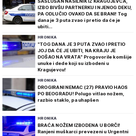
SASLUŠAN NASILNIK IZ KRAGUJEVCA,
IZBO BIVŠU PARTNERKU I NJENOG DEKU,
PA ODLUČIO OVAKO DA SE BRANI! Tog
dana je 3 puta zvao i pretio da će je
ubiti...
HRONIKA
"TOG DANA JE 3 PUTA ZVAO I PRETIO
JOJ DA ĆE JE UBITI, NA KRAJU JE
DOŠAO NA VRATA" Progovorile komšije
unuke i dede koji su izbodeni u
Kragujevcu!
HRONIKA
DROGIRANI NEMAC (27) PRAVIO HAOS
PO BEOGRADU! Polugo vitlao nožem,
razbio staklo, pa uhapšen
HRONIKA
BRAĆA NOŽEM IZBODENA U BORČI!
Ranjeni muškarci prevezeni u Urgentni