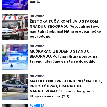
centar
HRONIKA
ŽESTOKA TUČA KOMŠIJA U STAROM
GRADU U BEOGRADU Potezali noževe,
nasrtali i šipkama! Hitna prevozi teško
povređene
HRONIKA
MUŠKARAC IZBODEN U STANU U
BEOGRADU: Policija i Hitna pomoć na
terenu, utvrđuje se šta se dogodilo!
HRONIKA
MALOLETNICI PRISLONIO NOŽ NA LICE,
DRUGU ČUPAO, UDARAO, PA
NAPASTVOVAO! Horor u Beogradu:
Uhapšen nasilnik (26)!
PLANETA