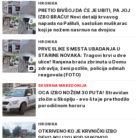
HRONIKA
PRETIO BIVŠOJ DA ĆE JE UBITI, PA JOJ
IZBO BRAĆU! Novi detalji krvavog
napada na Paliluli, saslušan muškarac
koji je nožem nasrnuo na dvojicu
HRONIKA
PRVE SLIKE S MESTA UBADANJA U
STARINE NOVAKA: Tragovi krvi u dve
ulice! Ranjena braća zbrinuta u Domu
zdravlja, ženi pozlilo, policija odmah
reagovala (FOTO)
SEVERNA MAKEDONIJA
OCA IZBO NOŽEM 30 PUTA! Stravičan
zločin u Skoplju - evo šta je prethodilo
porodičnom hororu
HRONIKA
OTKRIVENO KO JE KRVNIČKI IZBO
DEVOJKU (20) KOD VUKOVOG