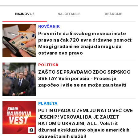
NAJNOVIJE
NAJČITANIJE
REAKCIJE
NOVČANIK
Proverite da li svakog meseca imate
pravo na čak 720 evra državne pomoći:
Mnogi građani ne znaju da mogu da
ostvare ovo pravo
POLITIKA
ZAŠTO SE PRAVDAMO ZBOG SRPSKOG
SVETA? Vulin poručio - Proces je
započeo i više se ne može zaustaviti
PLANETA
PUTIN UPADA U ZEMLJU NATO VEĆ OVE
JESENI?! VEROVALI DA JE ZAUZET
RATOM U UKRAJINI, ALI... Volstrit
džurnal ekskluzivno objavio američkih
obaveštajnih službi!