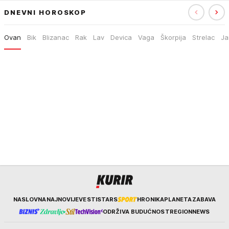
DNEVNI HOROSKOP
Ovan
Bik
Blizanac
Rak
Lav
Devica
Vaga
Škorpija
Strelac
Ja
Kurir
NASLOVNA
NAJNOVIJE
VESTI
STARS
HRONIKA
PLANETA
ZABAVA
ODRŽIVA BUDUĆNOST
REGION
NEWS