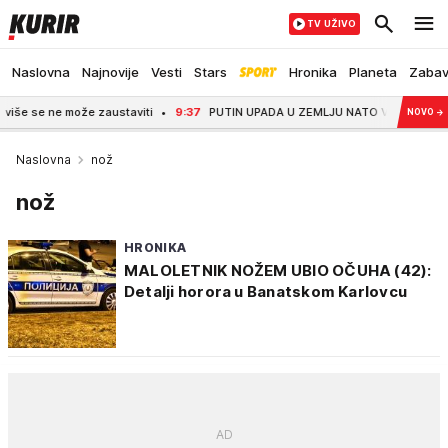
TV UŽIVO
Naslovna
Najnovije
Vesti
Stars
Hronika
Planeta
Zaba
 može zaustaviti
9:37
PUTIN UPADA U ZEMLJU NATO VEĆ OVE JESENI?! VEROVAL
NOVO
→
Naslovna
nož
nož
HRONIKA
MALOLETNIK NOŽEM UBIO OČUHA (42):
Detalji horora u Banatskom Karlovcu