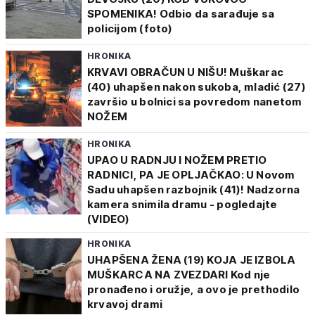
SPOMENIKA! Odbio da sarađuje sa
policijom (foto)
HRONIKA
KRVAVI OBRAČUN U NIŠU! Muškarac
(40) uhapšen nakon sukoba, mladić (27)
završio u bolnici sa povredom nanetom
NOŽEM
HRONIKA
UPAO U RADNJU I NOŽEM PRETIO
RADNICI, PA JE OPLJAČKAO: U Novom
Sadu uhapšen razbojnik (41)! Nadzorna
kamera snimila dramu - pogledajte
(VIDEO)
HRONIKA
UHAPŠENA ŽENA (19) KOJA JE IZBOLA
MUŠKARCA NA ZVEZDARI Kod nje
pronađeno i oružje, a ovo je prethodilo
krvavoj drami