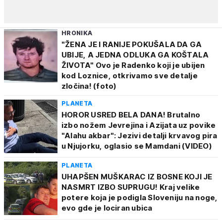
HRONIKA
"ŽENA JE I RANIJE POKUŠALA DA GA
UBIJE, A JEDNA ODLUKA GA KOŠTALA
ŽIVOTA" Ovo je Radenko koji je ubijen
kod Loznice, otkrivamo sve detalje
zločina! (foto)
PLANETA
HOROR USRED BELA DANA! Brutalno
izbo nožem Jevrejina i Azijata uz povike
"Alahu akbar": Jezivi detalji krvavog pira
u Njujorku, oglasio se Mamdani (VIDEO)
PLANETA
UHAPŠEN MUŠKARAC IZ BOSNE KOJI JE
NASMRT IZBO SUPRUGU! Kraj velike
potere koja je podigla Sloveniju na noge,
evo gde je lociran ubica