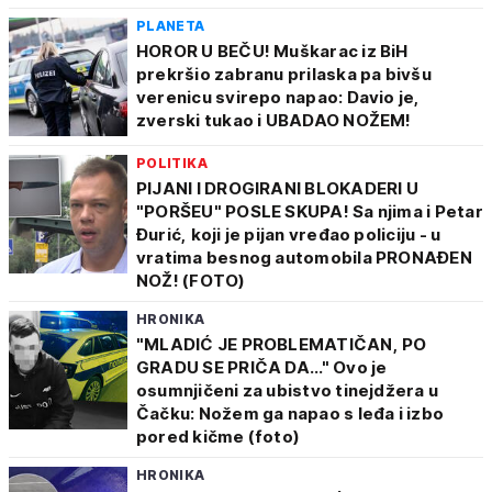
PLANETA
HOROR U BEČU! Muškarac iz BiH
prekršio zabranu prilaska pa bivšu
verenicu svirepo napao: Davio je,
zverski tukao i UBADAO NOŽEM!
POLITIKA
PIJANI I DROGIRANI BLOKADERI U
"PORŠEU" POSLE SKUPA! Sa njima i Petar
Đurić, koji je pijan vređao policiju - u
vratima besnog automobila PRONAĐEN
NOŽ! (FOTO)
HRONIKA
"MLADIĆ JE PROBLEMATIČAN, PO
GRADU SE PRIČA DA..." Ovo je
osumnjičeni za ubistvo tinejdžera u
Čačku: Nožem ga napao s leđa i izbo
pored kičme (foto)
HRONIKA