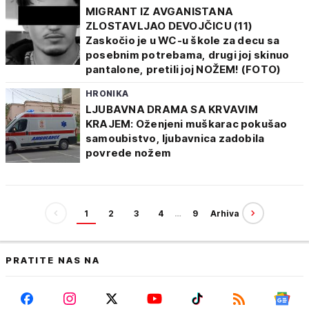
MIGRANT IZ AVGANISTANA
ZLOSTAVLJAO DEVOJČICU (11)
Zaskočio je u WC-u škole za decu sa
posebnim potrebama, drugi joj skinuo
pantalone, pretili joj NOŽEM! (FOTO)
HRONIKA
LJUBAVNA DRAMA SA KRVAVIM
KRAJEM: Oženjeni muškarac pokušao
samoubistvo, ljubavnica zadobila
povrede nožem
1
2
3
4
…
9
Arhiva
PRATITE NAS NA