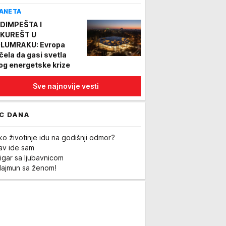
ANETA
DIMPEŠTA I
KUREŠT U
LUMRAKU: Evropa
čela da gasi svetla
og energetske krize
Sve najnovije vesti
C DANA
ko životinje idu na godišnji odmor?
Lav ide sam
igar sa ljubavnicom
Majmun sa ženom!