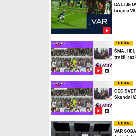
DA LI JE 
bruje o V
FUDBAL
ŠMAJHEL G
tražili ra
FUDBAL
CEO SVET S
Skandal VA
FUDBAL
VAR SOBA