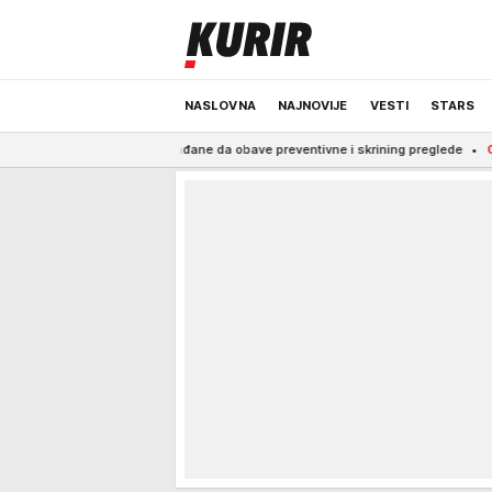
NASLOVNA
NAJNOVIJE
VESTI
STARS
pozvao građane da obave preventivne i skrining preglede
0:34
Veganka pos
ODRŽIVA BUDUĆNOST
REGION
NEWS