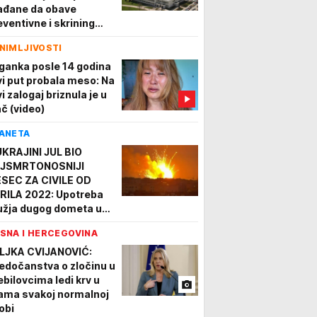
ađane da obave
eventivne i skrining
eglede
NIMLJIVOSTI
ganka posle 14 godina
vi put probala meso: Na
i zalogaj briznula je u
ač (video)
ANETA
UKRAJINI JUL BIO
JSMRTONOSNIJI
SEC ZA CIVILE OD
RILA 2022: Upotreba
užja dugog dometa u
seljenim područjima
SNA I HERCEGOVINA
prinosi porastu civilnih
tava
LJKA CVIJANOVIĆ:
edočanstva o zločinu u
ebilovcima ledi krv u
lama svakoj normalnoj
obi