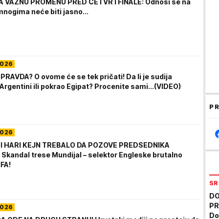
LA VAŽNU PROMENU PRED ČETVRTFINALE: Odnosi se na
mnogima neće biti jasno...
2026
PRAVDA? O ovome će se tek pričati! Da li je sudija
rgentini ili pokrao Egipat? Procenite sami...(VIDEO)
PR
2026
I HARI KEJN TREBALO DA POZOVE PREDSEDNIKA
Skandal trese Mundijal – selektor Engleske brutalno
IFA!
SR
DO
PR
2026
Do