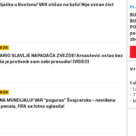
jačka u Bostonu! VAR otišao na kafu! Nije sviran čist
PL
BU
BU
PO
po
zb
2026
ARIO SLAVLJE NAPADAČA ZVEZDE! Arnautović ostao bez
da je protivnik sam sebi presudio! (VIDEO)
VI
Ka
- 
2026
- T
A MUNDIJALU! VAR “pogurao” Švajcarsku – neviđena
- 
penala, FIFA se hitno oglasila!