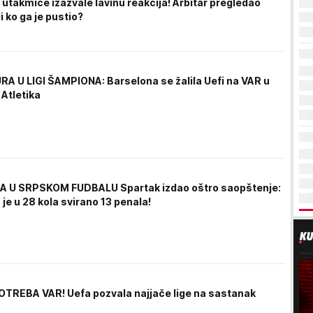
utakmice izazvale lavinu reakcija! Arbitar pregledao
i ko ga je pustio?
RA U LIGI ŠAMPIONA: Barselona se žalila Uefi na VAR u
 Atletika
A U SRPSKOM FUDBALU Spartak izdao oštro saopštenje:
 je u 28 kola svirano 13 penala!
TREBA VAR! Uefa pozvala najjače lige na sastanak