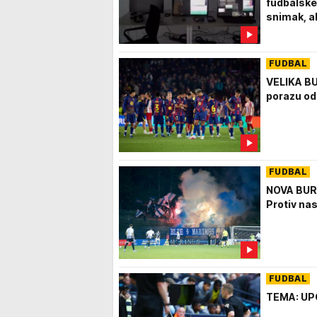
fudbalske 
snimak, al
FUDBAL
VELIKA BU
porazu od
FUDBAL
NOVA BUR
Protiv nas
FUDBAL
TEMA: UPO