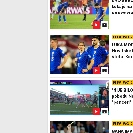
KAD SREĆA
kukaju na 
se sve vrat
FIFA WC 
LUKA MOD
Hrvatske 
štetu! Ko
FIFA WC 
"NIJE BIL
pobedu Ne
"panceri"
FIFA WC 
GANA IMA 