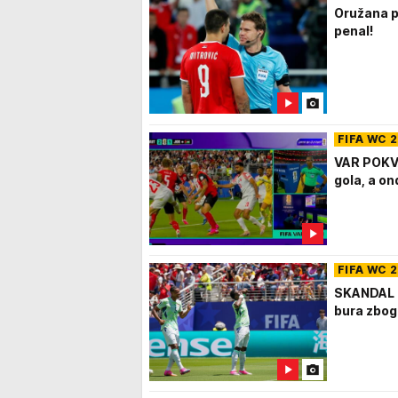
Oružana pl
penal!
FIFA WC 
VAR POKV
gola, a on
FIFA WC 
SKANDAL N
bura zbog 