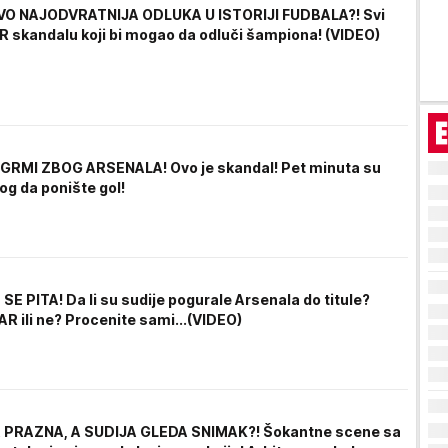
OVO NAJODVRATNIJA ODLUKA U ISTORIJI FUDBALA?! Svi
AR skandalu koji bi mogao da odluči šampiona! (VIDEO)
RMI ZBOG ARSENALA! Ovo je skandal! Pet minuta su
zlog da ponište gol!
E PITA! Da li su sudije pogurale Arsenala do titule?
R ili ne? Procenite sami...(VIDEO)
 PRAZNA, A SUDIJA GLEDA SNIMAK?! Šokantne scene sa