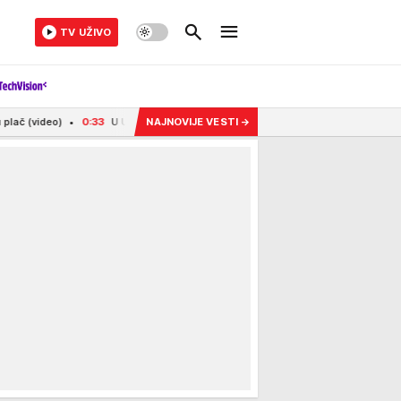
TV UŽIVO
0:33
U UKRAJINI JUL BIO NAJSMRTONOSNIJI MESEC ZA CIVILE OD APRILA 2022: Upo
NAJNOVIJE VESTI
→