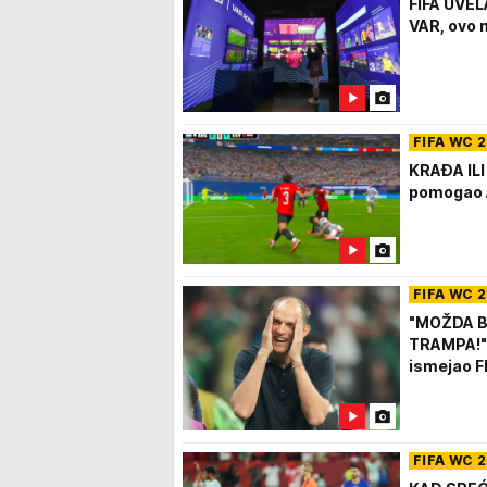
FIFA UVE
VAR, ovo 
FIFA WC 
KRAĐA ILI 
pomogao A
FIFA WC 
"MOŽDA B
TRAMPA!" 
ismejao F
FIFA WC 