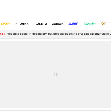
HRONIKA
PLANETA
ZABAVA
le 14 godina prvi put probala meso: Na prvi zalogaj briznula je u plač (video)
IZBOR UREDNIKA