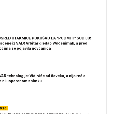
USRED UTAKMICE POKUŠAO DA "PODMITI" SUDIJU!
scene iz SAD! Arbitar gledao VAR snimak, a pred
očima se pojavila novčanica
 VAR tehnologije: Vidi više od čoveka, a nije reč o
 ni usporenom snimku
2026