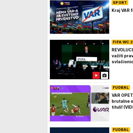
SPORT
Kraj VAR 
FIFA WC 
REVOLUCIJ
važiti pra
svlačioni
FUDBAL
VAR OPET 
brutalne o
tituli! (VI
FUDBAL