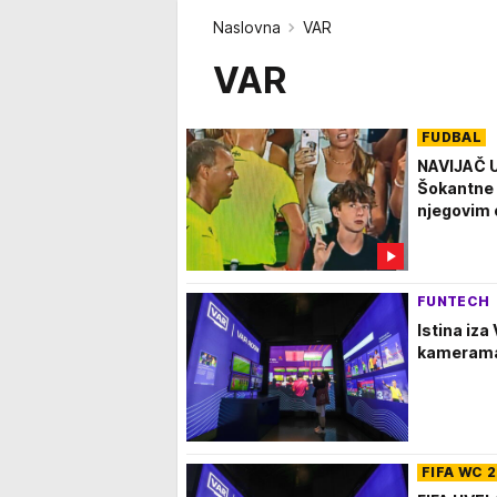
Naslovna
VAR
VAR
FUDBAL
NAVIJAČ 
Šokantne 
njegovim 
FUNTECH
Istina iza
kamerama
FIFA WC 