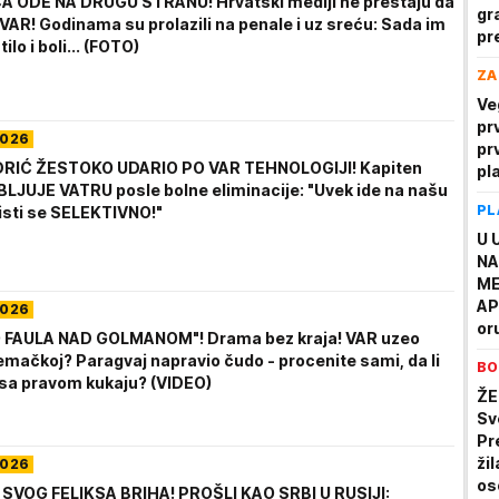
 ODE NA DRUGU STRANU! Hrvatski mediji ne prestaju da
gr
VAR! Godinama su prolazili na penale i uz sreću: Sada im
pr
ilo i boli... (FOTO)
pr
ZA
Ve
pr
2026
prv
RIĆ ŽESTOKO UDARIO PO VAR TEHNOLOGIJI! Kapiten
pl
BLJUJE VATRU posle bolne eliminacije: "Uvek ide na našu
PL
risti se SELEKTIVNO!"
U 
NA
ME
AP
2026
or
O FAULA NAD GOLMANOM"! Drama bez kraja! VAR uzeo
na
mačkoj? Paragvaj napravio čudo - procenite sami, da li
BO
do
 sa pravom kukaju? (VIDEO)
žr
ŽE
Sv
Pr
ži
2026
os
SVOG FELIKSA BRIHA! PROŠLI KAO SRBI U RUSIJI: