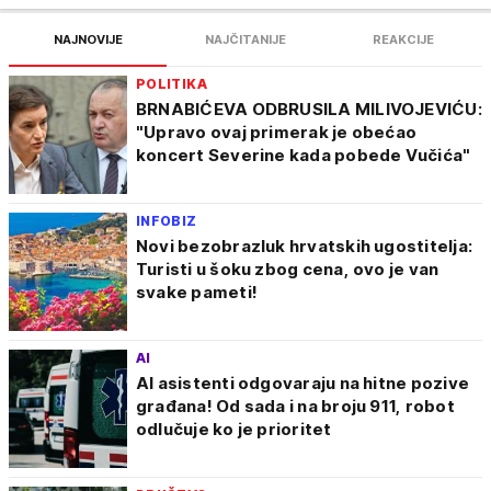
NAJNOVIJE
NAJČITANIJE
REAKCIJE
POLITIKA
BRNABIĆEVA ODBRUSILA MILIVOJEVIĆU:
"Upravo ovaj primerak je obećao
koncert Severine kada pobede Vučića"
INFOBIZ
Novi bezobrazluk hrvatskih ugostitelja:
Turisti u šoku zbog cena, ovo je van
svake pameti!
AI
AI asistenti odgovaraju na hitne pozive
građana! Od sada i na broju 911, robot
odlučuje ko je prioritet