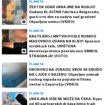
PLANETA
ŽESTOK UDAR UKRAJINE NA RUSIJU!
Gađana KLJUČNA fabrika u Belgorodu,
gusti crni dim se nadvio nad gradom!
Objavljeni snimci (VIDEO)
PLANETA
RASTE BROJ MRTVIH POSLE RUSKOG
MASOVNOG UDARA NA KIJEV! Spasioci
izvukli još tela, UNIŠTENA
devetospratnica postala novi SIMBOL
STRADANJA! (FOTO)
PLANETA
DRON PAO NA ZGRADU, KROV SE SRUŠIO
NA LJUDE U BAZENU: Objavljen snimak
ruskog napada na popularni fitnes
centar u Zaporožju (VIDEO)
PLANETA
UKRAJINA VIŠE NE MOŽE DA ČEKA: Kijev
od 40 partnerskih država hitno traži