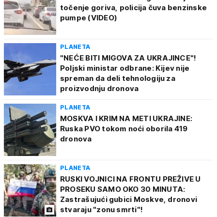
točenje goriva, policija čuva benzinske
pumpe (VIDEO)
PLANETA
"NEĆE BITI MIGOVA ZA UKRAJINCE"!
Poljski ministar odbrane: Kijev nije
spreman da deli tehnologiju za
proizvodnju dronova
PLANETA
MOSKVA I KRIM NA METI UKRAJINE:
Ruska PVO tokom noći oborila 419
dronova
PLANETA
RUSKI VOJNICI NA FRONTU PREŽIVE U
PROSEKU SAMO OKO 30 MINUTA:
Zastrašujući gubici Moskve, dronovi
stvaraju "zonu smrti"!