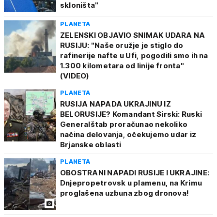
skloništa"
PLANETA
ZELENSKI OBJAVIO SNIMAK UDARA NA
RUSIJU: "Naše oružje je stiglo do
rafinerije nafte u Ufi, pogodili smo ih na
1.300 kilometara od linije fronta"
(VIDEO)
PLANETA
RUSIJA NAPADA UKRAJINU IZ
BELORUSIJE? Komandant Sirski: Ruski
Generalštab proračunao nekoliko
načina delovanja, očekujemo udar iz
Brjanske oblasti
PLANETA
OBOSTRANI NAPADI RUSIJE I UKRAJINE:
Dnjepropetrovsk u plamenu, na Krimu
proglašena uzbuna zbog dronova!