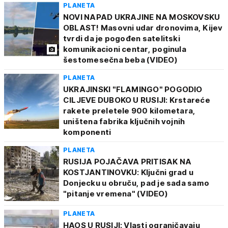
PLANETA
NOVI NAPAD UKRAJINE NA MOSKOVSKU
OBLAST! Masovni udar dronovima, Kijev
tvrdi da je pogođen satelitski
komunikacioni centar, poginula
šestomesečna beba (VIDEO)
PLANETA
UKRAJINSKI "FLAMINGO" POGODIO
CILJEVE DUBOKO U RUSIJI: Krstareće
rakete preletele 900 kilometara,
uništena fabrika ključnih vojnih
komponenti
PLANETA
RUSIJA POJAČAVA PRITISAK NA
KOSTJANTINOVKU: Ključni grad u
Donjecku u obruču, pad je sada samo
"pitanje vremena" (VIDEO)
PLANETA
HAOS U RUSIJI: Vlasti ograničavaju