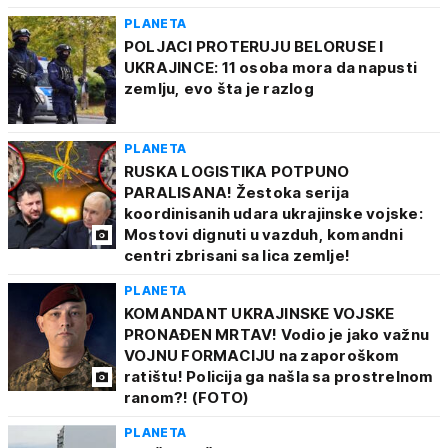
PLANETA
POLJACI PROTERUJU BELORUSE I
UKRAJINCE: 11 osoba mora da napusti
zemlju, evo šta je razlog
PLANETA
RUSKA LOGISTIKA POTPUNO
PARALISANA! Žestoka serija
koordinisanih udara ukrajinske vojske:
Mostovi dignuti u vazduh, komandni
centri zbrisani sa lica zemlje!
PLANETA
KOMANDANT UKRAJINSKE VOJSKE
PRONAĐEN MRTAV! Vodio je jako važnu
VOJNU FORMACIJU na zaporoškom
ratištu! Policija ga našla sa prostrelnom
ranom?! (FOTO)
PLANETA