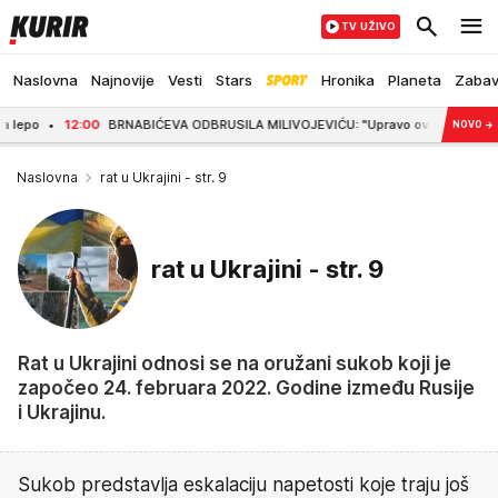
TV UŽIVO
Naslovna
Najnovije
Vesti
Stars
Hronika
Planeta
Zaba
12:00
BRNABIĆEVA ODBRUSILA MILIVOJEVIĆU: "Upravo ovaj primerak je obećao 
NOVO
→
Naslovna
rat u Ukrajini - str. 9
rat u Ukrajini - str. 9
Rat u Ukrajini odnosi se na oružani sukob koji je
započeo 24. februara 2022. Godine između Rusije
i Ukrajinu.
Sukob predstavlja eskalaciju napetosti koje traju još