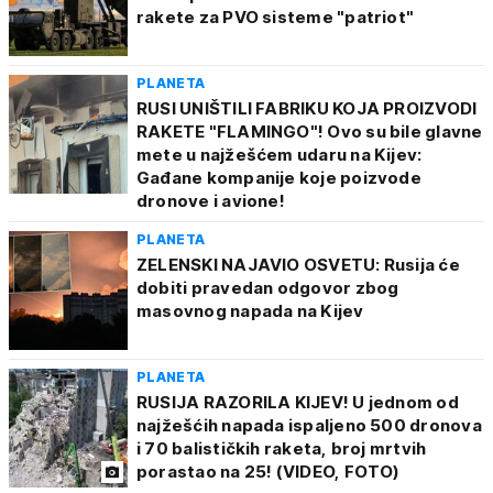
rakete za PVO sisteme "patriot"
PLANETA
RUSI UNIŠTILI FABRIKU KOJA PROIZVODI
RAKETE "FLAMINGO"! Ovo su bile glavne
mete u najžešćem udaru na Kijev:
Gađane kompanije koje poizvode
dronove i avione!
PLANETA
ZELENSKI NAJAVIO OSVETU: Rusija će
dobiti pravedan odgovor zbog
masovnog napada na Kijev
PLANETA
RUSIJA RAZORILA KIJEV! U jednom od
najžešćih napada ispaljeno 500 dronova
i 70 balističkih raketa, broj mrtvih
porastao na 25! (VIDEO, FOTO)