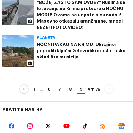
"BOŽE, ZAŠTO SAM OVDE?" Rusima se
letovanje na Krimu pretvara u NOĆNU
MORU! Ovome se uopšte nisu nadali!
Masovno otkazuju aranžmane, mnogi
BEŽE! (FOTO/VIDEO)
PLANETA
NOĆNI PAKAO NA KRIMU! Ukrajinci
pogodili ključni železnički most i rusko
skladište municije
1
…
6
7
8
9
Arhiva
PRATITE NAS NA