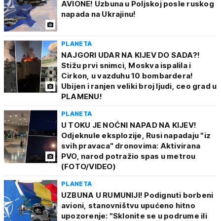
AVIONE! Uzbuna u Poljskoj posle ruskog
napada na Ukrajinu!
PLANETA
NAJGORI UDAR NA KIJEV DO SADA?!
Stižu prvi snimci, Moskva ispalila i
Cirkon, u vazduhu 10 bombardera!
Ubijen i ranjen veliki broj ljudi, ceo grad u
PLAMENU!
PLANETA
U TOKU JE NOĆNI NAPAD NA KIJEV!
Odjeknule eksplozije, Rusi napadaju "iz
svih pravaca" dronovima: Aktivirana
PVO, narod potražio spas u metrou
(FOTO/VIDEO)
PLANETA
UZBUNA U RUMUNIJI! Podignuti borbeni
avioni, stanovništvu upućeno hitno
upozorenje: "Sklonite se u podrume ili