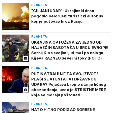
PLANETA
"CILJANI UDAR": Ukrajinski dron
pogodio beloruski turistički autobus
koji je putovao kroz Rusiju
PLANETA
UKRAJINA OPTUŽENA ZA JEDNU OD
NAJVEĆIH SABOTAŽA U SRCU EVROPE!
Serhij K. sa svojim ljudima i po nalogu
Kijeva RAZNEO Severni tok? (FOTO)
PLANETA
PUTIN STRAHUJE ZA SVOJ ŽIVOT?
PLAŠI SE ATENTATA I DRŽAVNOG
UDARA? Pojačava brojno stanje ličnog
obezbeđenja, uveo je STRIKTNE MERE
koje se moraju poštovati!
PLANETA
NATO HITNO PODIGAO BORBENE