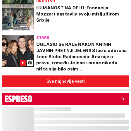
DRUŠTVO
HUMANOST NA DELU: Fondacija
Mozzart nastavlja svoju misiju širom
Srbije
STARS
OGLASIO SE RALE NAKON ANINIH
JAVNIH PRETNJI JELENI! Stao u odbranu
žene Slobe Radanovića: Ana nije u
pravu, između Jelene i mene nikada
ništa nije bilo osim...
Sve najnovije vesti